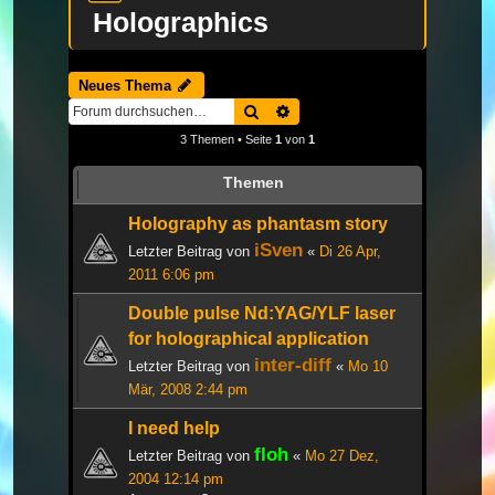
Holographics
Neues Thema
Suche
Erweiterte Suche
3 Themen • Seite
1
von
1
Themen
Holography as phantasm story
iSven
Letzter Beitrag von
«
Di 26 Apr,
2011 6:06 pm
Double pulse Nd:YAG/YLF laser
for holographical application
inter-diff
Letzter Beitrag von
«
Mo 10
Mär, 2008 2:44 pm
I need help
floh
Letzter Beitrag von
«
Mo 27 Dez,
2004 12:14 pm