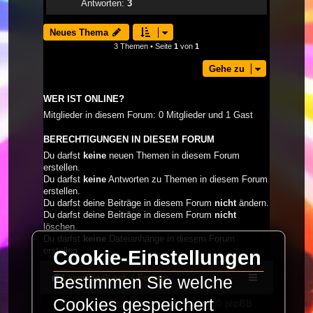
Antworten:
3
Neues Thema
3 Themen • Seite
1
von
1
Gehe zu
WER IST ONLINE?
Mitglieder in diesem Forum: 0 Mitglieder und 1 Gast
BERECHTIGUNGEN IN DIESEM FORUM
Du darfst
keine
neuen Themen in diesem Forum
erstellen.
Du darfst
keine
Antworten zu Themen in diesem Forum
erstellen.
Du darfst deine Beiträge in diesem Forum
nicht
ändern.
Du darfst deine Beiträge in diesem Forum
nicht
löschen.
Du darfst
keine
Dateianhänge in diesem Forum
erstellen.
Cookie-Einstellungen
LaserFreak.net
Forum
Bestimmen Sie welche
Cookies gespeichert
Powered by
phpBB
® Forum Software © phpBB