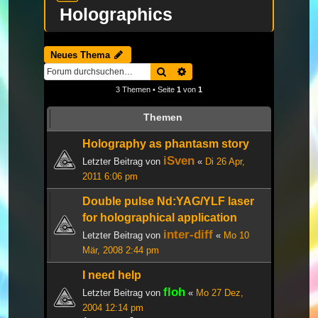
Holographics
Neues Thema
Suche
Erweiterte Suche
3 Themen • Seite
1
von
1
Themen
Holography as phantasm story
iSven
Letzter Beitrag von
«
Di 26 Apr,
2011 6:06 pm
Double pulse Nd:YAG/YLF laser
for holographical application
inter-diff
Letzter Beitrag von
«
Mo 10
Mär, 2008 2:44 pm
I need help
floh
Letzter Beitrag von
«
Mo 27 Dez,
2004 12:14 pm