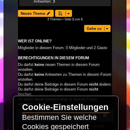
Antworten:
3
Neues Thema
3 Themen • Seite
1
von
1
Gehe zu
WER IST ONLINE?
Mitglieder in diesem Forum: 0 Mitglieder und 2 Gäste
BERECHTIGUNGEN IN DIESEM FORUM
Du darfst
keine
neuen Themen in diesem Forum
erstellen.
Du darfst
keine
Antworten zu Themen in diesem Forum
erstellen.
Du darfst deine Beiträge in diesem Forum
nicht
ändern.
Du darfst deine Beiträge in diesem Forum
nicht
löschen.
Du darfst
keine
Dateianhänge in diesem Forum
erstellen.
Cookie-Einstellungen
LaserFreak.net
Forum
Bestimmen Sie welche
Cookies gespeichert
Powered by
phpBB
® Forum Software © phpBB