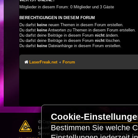
Mitglieder in diesem Forum: 0 Mitglieder und 3 Gäste
BERECHTIGUNGEN IN DIESEM FORUM
Du darfst
keine
neuen Themen in diesem Forum erstellen.
Du darfst
keine
Antworten zu Themen in diesem Forum erstellen.
Du darfst deine Beiträge in diesem Forum
nicht
ändern.
Du darfst deine Beiträge in diesem Forum
nicht
löschen.
Du darfst
keine
Dateianhänge in diesem Forum erstellen.
LaserFreak.net
Forum
Cookie-Einstellung
© Copyright 2025 - LaserFreak.net
Bestimmen Sie welche Co
LaserFreak ist ein freies und offenes Forum zum Thema 
Server und den Traffic. Einnahmen von Fan Artikeln we
Einstellungen jederzeit 