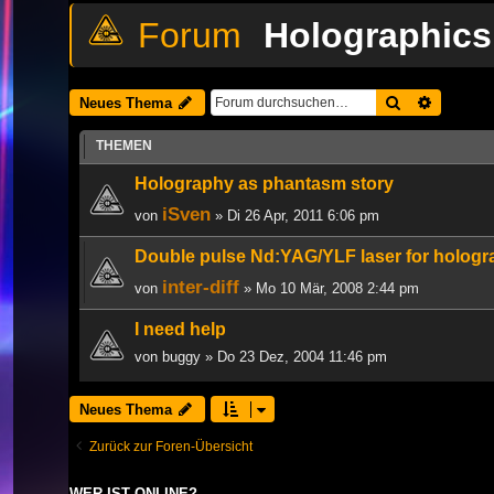
Holographics
Suche
Erweiter
Neues Thema
THEMEN
Holography as phantasm story
iSven
von
» Di 26 Apr, 2011 6:06 pm
Double pulse Nd:YAG/YLF laser for hologra
inter-diff
von
» Mo 10 Mär, 2008 2:44 pm
I need help
von
buggy
» Do 23 Dez, 2004 11:46 pm
Neues Thema
Zurück zur Foren-Übersicht
WER IST ONLINE?