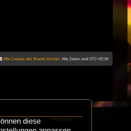
Alle Cookies des Boards löschen
Alle Zeiten sind
UTC+02:00
Impressum
können diese
e finanzieren die
instellungen anpassen.