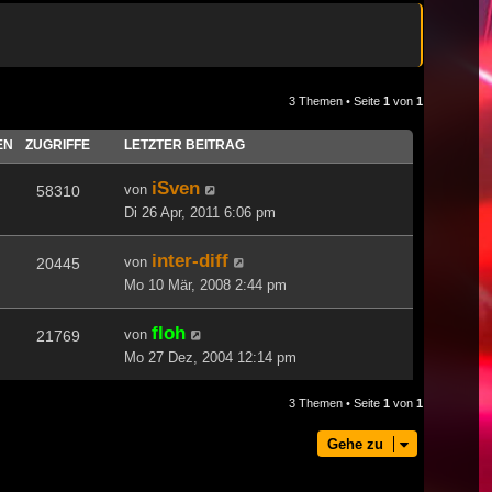
3 Themen • Seite
1
von
1
EN
ZUGRIFFE
LETZTER BEITRAG
iSven
von
58310
Di 26 Apr, 2011 6:06 pm
inter-diff
von
20445
Mo 10 Mär, 2008 2:44 pm
floh
von
21769
Mo 27 Dez, 2004 12:14 pm
3 Themen • Seite
1
von
1
Gehe zu