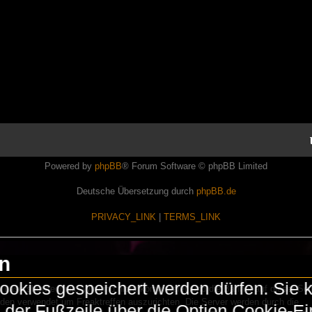
Powered by
phpBB
® Forum Software © phpBB Limited
Deutsche Übersetzung durch
phpBB.de
PRIVACY_LINK
|
TERMS_LINK
en
okies gespeichert werden dürfen. Sie 
Lasershowtechnik. Wir sind nicht kommerziell und die Banner auf dieser Seit
rden verwendet um Freaktreffen auszurichten. Die Server werden durch die
in der Fußzeile über die Option Cookie-E