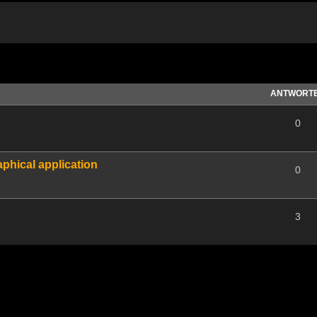
te Suche
ANTWORT
0
phical application
0
3