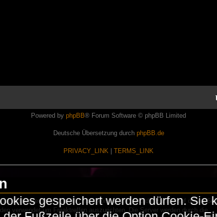
Powered by
phpBB
® Forum Software © phpBB Limited
Deutsche Übersetzung durch
phpBB.de
PRIVACY_LINK
|
TERMS_LINK
en
okies gespeichert werden dürfen. Sie 
Lasershowtechnik. Wir sind nicht kommerziell und die Banner auf dieser Seit
rden verwendet um Freaktreffen auszurichten. Die Server werden durch die
in der Fußzeile über die Option Cookie-E