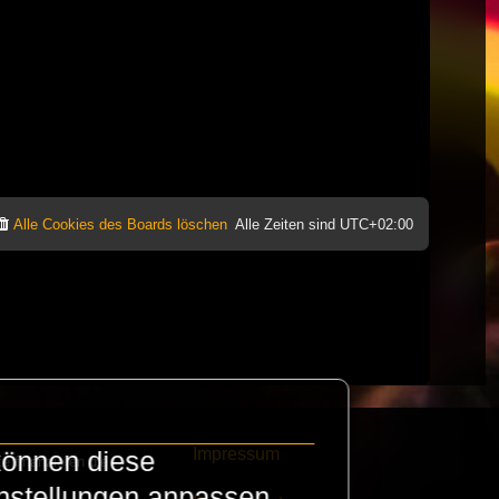
Alle Cookies des Boards löschen
Alle Zeiten sind
UTC+02:00
Impressum
können diese
e finanzieren die
instellungen anpassen.