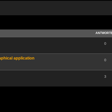
te Suche
ANTWORT
0
phical application
0
3