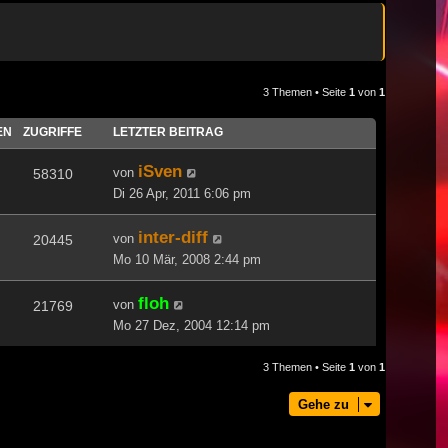
3 Themen • Seite
1
von
1
EN
ZUGRIFFE
LETZTER BEITRAG
iSven
von
58310
Di 26 Apr, 2011 6:06 pm
inter-diff
von
20445
Mo 10 Mär, 2008 2:44 pm
floh
von
21769
Mo 27 Dez, 2004 12:14 pm
3 Themen • Seite
1
von
1
Gehe zu