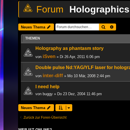
Holographics
Suche
Erweiter
Neues Thema
THEMEN
Holography as phantasm story
iSven
von
» Di 26 Apr, 2011 6:06 pm
Double pulse Nd:YAG/YLF laser for hologra
inter-diff
von
» Mo 10 Mär, 2008 2:44 pm
I need help
von
buggy
» Do 23 Dez, 2004 11:46 pm
Neues Thema
Zurück zur Foren-Übersicht
WER IST ONLINE?