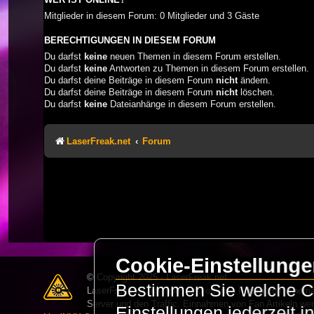
Mitglieder in diesem Forum: 0 Mitglieder und 3 Gäste
BERECHTIGUNGEN IN DIESEM FORUM
Du darfst
keine
neuen Themen in diesem Forum erstellen.
Du darfst
keine
Antworten zu Themen in diesem Forum erstellen.
Du darfst deine Beiträge in diesem Forum
nicht
ändern.
Du darfst deine Beiträge in diesem Forum
nicht
löschen.
Du darfst
keine
Dateianhänge in diesem Forum erstellen.
LaserFreak.net
Forum
Cookie-Einstellung
© Copyright 2025 - LaserFreak.net
Bestimmen Sie welche Co
LaserFreak ist ein freies und offenes Forum zum Thema 
Server und den Traffic. Einnahmen von Fan Artikeln we
Einstellungen jederzeit 