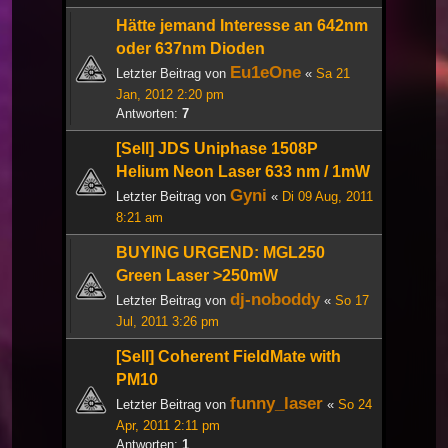
Hätte jemand Interesse an 642nm
oder 637nm Dioden
Eu1eOne
Letzter Beitrag von
«
Sa 21
Jan, 2012 2:20 pm
Antworten:
7
[Sell] JDS Uniphase 1508P
Helium Neon Laser 633 nm / 1mW
Gyni
Letzter Beitrag von
«
Di 09 Aug, 2011
8:21 am
BUYING URGEND: MGL250
Green Laser >250mW
dj-noboddy
Letzter Beitrag von
«
So 17
Jul, 2011 3:26 pm
[Sell] Coherent FieldMate with
PM10
funny_laser
Letzter Beitrag von
«
So 24
Apr, 2011 2:11 pm
Antworten:
1