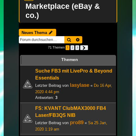
Marketplace (eBay &
co.)
Neues Thema
Suche
Erweiterte Suche
71 Themen
1
2
3
Nächste
Themen
Suche FB3 mit LivePro & Beyond
Essentials
lasylase
Letzter Beitrag von
«
Do 16 Apr,
2020 4:44 pm
Antworten:
3
FS: KVANT ClubMAX3000 FB4
Laser/FB3QS NIB
pro89
Letzter Beitrag von
«
Sa 25 Jan,
2020 1:19 am