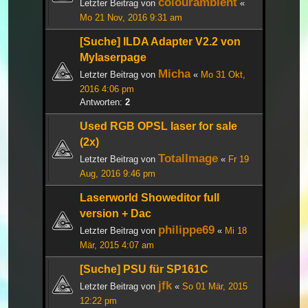
colourambient
Letzter Beitrag von
«
Mo 21 Nov, 2016 9:31 am
[Suche] ILDA Adapter V2.2 von
Mylaserpage
Micha
Letzter Beitrag von
«
Mo 31 Okt,
2016 4:06 pm
Antworten:
2
Used RGB OPSL laser for sale
(2x)
TotalImage
Letzter Beitrag von
«
Fr 19
Aug, 2016 9:46 pm
Laserworld Showeditor full
version + Dac
philippe69
Letzter Beitrag von
«
Mi 18
Mär, 2015 4:07 am
[Suche] PSU für SP161C
jfk
Letzter Beitrag von
«
So 01 Mär, 2015
12:22 pm