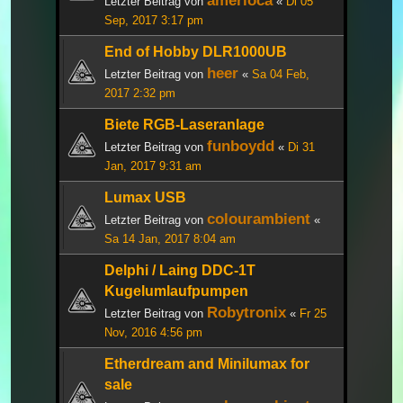
Letzter Beitrag von
«
Di 05
Sep, 2017 3:17 pm
End of Hobby DLR1000UB
heer
Letzter Beitrag von
«
Sa 04 Feb,
2017 2:32 pm
Biete RGB-Laseranlage
funboydd
Letzter Beitrag von
«
Di 31
Jan, 2017 9:31 am
Lumax USB
colourambient
Letzter Beitrag von
«
Sa 14 Jan, 2017 8:04 am
Delphi / Laing DDC-1T
Kugelumlaufpumpen
Robytronix
Letzter Beitrag von
«
Fr 25
Nov, 2016 4:56 pm
Etherdream and Minilumax for
sale