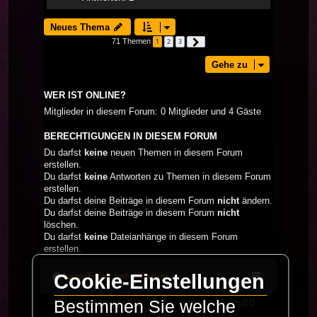
Neues Thema
71 Themen
1
2
3
Nächste
Gehe zu
WER IST ONLINE?
Mitglieder in diesem Forum: 0 Mitglieder und 4 Gäste
BERECHTIGUNGEN IN DIESEM FORUM
Du darfst
keine
neuen Themen in diesem Forum
erstellen.
Du darfst
keine
Antworten zu Themen in diesem Forum
erstellen.
Du darfst deine Beiträge in diesem Forum
nicht
ändern.
Du darfst deine Beiträge in diesem Forum
nicht
löschen.
Du darfst
keine
Dateianhänge in diesem Forum
erstellen.
Cookie-Einstellungen
LaserFreak.net
Forum
Bestimmen Sie welche
Powered by
phpBB
® Forum Software © phpBB
Limited