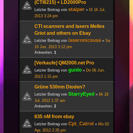
(CTI6215) + LD2000Pro
staiper
Letzter Beitrag von
«
Di 16 Jul,
2013 3:24 pm
CTI scanners and lasers Melles
Griot and others on Ebay
laseronicsusa
Letzter Beitrag von
«
Sa
15 Jun, 2013 3:12 pm
Antworten:
1
[Verkaufe] QM2000.net Pro
guido
Letzter Beitrag von
«
Do 06 Jun,
2013 1:15 pm
Grüne 530nm Dioden?
StarryEyed
Letzter Beitrag von
«
Mi 18
Jul, 2012 1:37 am
Antworten:
2
635 nM from ebay
Cpt_Catrol
Letzter Beitrag von
«
Mo 02
Apr, 2012 2:25 pm