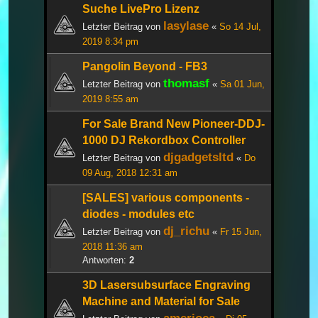
Suche LivePro Lizenz
lasylase
Letzter Beitrag von
«
So 14 Jul,
2019 8:34 pm
Pangolin Beyond - FB3
thomasf
Letzter Beitrag von
«
Sa 01 Jun,
2019 8:55 am
For Sale Brand New Pioneer-DDJ-
1000 DJ Rekordbox Controller
djgadgetsltd
Letzter Beitrag von
«
Do
09 Aug, 2018 12:31 am
[SALES] various components -
diodes - modules etc
dj_richu
Letzter Beitrag von
«
Fr 15 Jun,
2018 11:36 am
Antworten:
2
3D Lasersubsurface Engraving
Machine and Material for Sale
amerioca