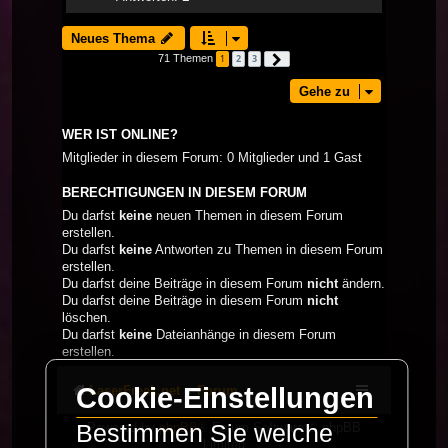
Neues Thema
71 Themen
1
2
3
Nächste
Gehe zu
WER IST ONLINE?
Mitglieder in diesem Forum: 0 Mitglieder und 1 Gast
BERECHTIGUNGEN IN DIESEM FORUM
Du darfst
keine
neuen Themen in diesem Forum
erstellen.
Du darfst
keine
Antworten zu Themen in diesem Forum
erstellen.
Du darfst deine Beiträge in diesem Forum
nicht
ändern.
Du darfst deine Beiträge in diesem Forum
nicht
löschen.
Du darfst
keine
Dateianhänge in diesem Forum
erstellen.
Cookie-Einstellungen
LaserFreak.net
Forum
Bestimmen Sie welche
Powered by
phpBB
® Forum Software © phpBB
Limited