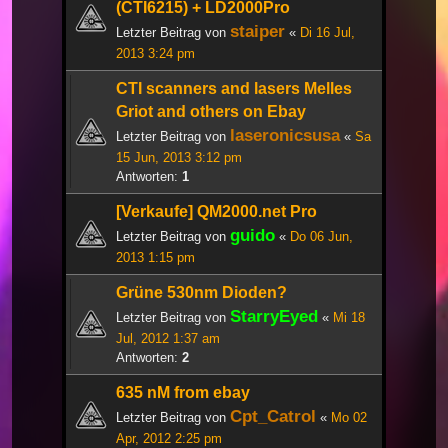
(CTI6215) + LD2000Pro
staiper
Letzter Beitrag von
«
Di 16 Jul,
2013 3:24 pm
CTI scanners and lasers Melles
Griot and others on Ebay
laseronicsusa
Letzter Beitrag von
«
Sa
15 Jun, 2013 3:12 pm
Antworten:
1
[Verkaufe] QM2000.net Pro
guido
Letzter Beitrag von
«
Do 06 Jun,
2013 1:15 pm
Grüne 530nm Dioden?
StarryEyed
Letzter Beitrag von
«
Mi 18
Jul, 2012 1:37 am
Antworten:
2
635 nM from ebay
Cpt_Catrol
Letzter Beitrag von
«
Mo 02
Apr, 2012 2:25 pm