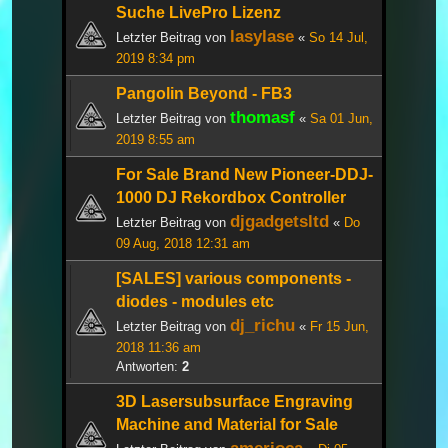
Suche LivePro Lizenz
lasylase
Letzter Beitrag von
«
So 14 Jul,
2019 8:34 pm
Pangolin Beyond - FB3
thomasf
Letzter Beitrag von
«
Sa 01 Jun,
2019 8:55 am
For Sale Brand New Pioneer-DDJ-
1000 DJ Rekordbox Controller
djgadgetsltd
Letzter Beitrag von
«
Do
09 Aug, 2018 12:31 am
[SALES] various components -
diodes - modules etc
dj_richu
Letzter Beitrag von
«
Fr 15 Jun,
2018 11:36 am
Antworten:
2
3D Lasersubsurface Engraving
Machine and Material for Sale
amerioca