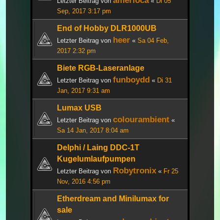
Letzter Beitrag von
«
Di 05
Sep, 2017 3:17 pm
End of Hobby DLR1000UB
heer
Letzter Beitrag von
«
Sa 04 Feb,
2017 2:32 pm
Biete RGB-Laseranlage
funboydd
Letzter Beitrag von
«
Di 31
Jan, 2017 9:31 am
Lumax USB
colourambient
Letzter Beitrag von
«
Sa 14 Jan, 2017 8:04 am
Delphi / Laing DDC-1T
Kugelumlaufpumpen
Robytronix
Letzter Beitrag von
«
Fr 25
Nov, 2016 4:56 pm
Etherdream and Minilumax for
sale