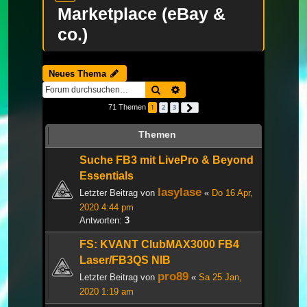
Marketplace (eBay &
co.)
Neues Thema
Suche
Erweiterte Suche
71 Themen
1
2
3
Nächste
Themen
Suche FB3 mit LivePro & Beyond
Essentials
lasylase
Letzter Beitrag von
«
Do 16 Apr,
2020 4:44 pm
Antworten:
3
FS: KVANT ClubMAX3000 FB4
Laser/FB3QS NIB
pro89
Letzter Beitrag von
«
Sa 25 Jan,
2020 1:19 am