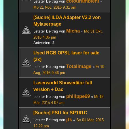
colourambient
Letzter Beitrag von
«
Mo 21 Nov, 2016 9:31 am
[Suche] ILDA Adapter V2.2 von
Mylaserpage
Micha
Letzter Beitrag von
«
Mo 31 Okt,
2016 4:06 pm
Antworten:
2
Used RGB OPSL laser for sale
(2x)
TotalImage
Letzter Beitrag von
«
Fr 19
Aug, 2016 9:46 pm
Laserworld Showeditor full
version + Dac
philippe69
Letzter Beitrag von
«
Mi 18
Mär, 2015 4:07 am
[Suche] PSU für SP161C
jfk
Letzter Beitrag von
«
So 01 Mär, 2015
12:22 pm