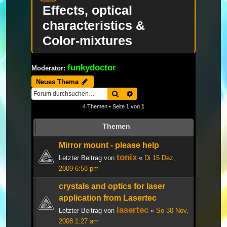
Effects, optical
characteristics &
Color-mixtures
funkydoctor
Moderator:
Neues Thema
Suche
Erweiterte Suche
4 Themen • Seite
1
von
1
Themen
Mirror mount - please help
tonix
Letzter Beitrag von
«
Di 15 Dez,
2009 6:58 pm
crystals and optics for laser
application from Lasertec
lasertec
Letzter Beitrag von
«
So 30 Nov,
2008 1:27 am