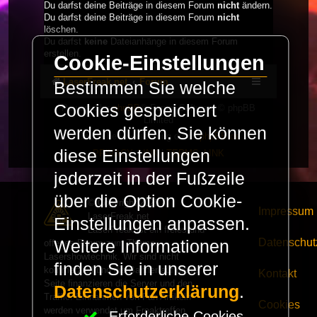
Du darfst deine Beiträge in diesem Forum
nicht
ändern.
Du darfst deine Beiträge in diesem Forum
nicht
löschen.
Du darfst
keine
Dateianhänge in diesem Forum
erstellen.
Cookie-Einstellungen
LaserFreak.net
Forum
Bestimmen Sie welche
Cookies gespeichert
Powered by
phpBB
® Forum Software © phpBB
Limited
werden dürfen. Sie können
Deutsche Übersetzung durch
phpBB.de
diese Einstellungen
PRIVACY_LINK
|
TERMS_LINK
jederzeit in der Fußzeile
über die Option Cookie-
© Copyright 2025 -
Impressum
LaserFreak.net
Einstellungen anpassen.
LaserFreak ist ein freies und
Datenschut
Weitere Informationen
offenes Forum zum Thema
Lasershowtechnik. Wir sind nicht
finden Sie in unserer
kommerziell und die Banner auf dieser
Kontakt
Seite finanzieren die Server und den
Datenschutzerklärung
.
Traffic. Einnahmen von Fan Artikeln
Cookies
werden verwendet um Freaktreffen
Erforderliche Cookies