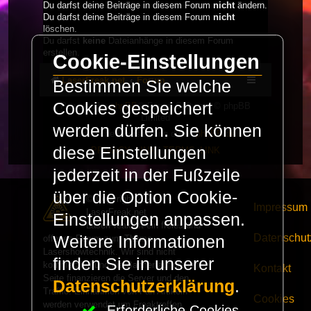
Du darfst deine Beiträge in diesem Forum
nicht
ändern.
Du darfst deine Beiträge in diesem Forum
nicht
löschen.
Du darfst
keine
Dateianhänge in diesem Forum
erstellen.
Cookie-Einstellungen
LaserFreak.net
Forum
Bestimmen Sie welche
Cookies gespeichert
Powered by
phpBB
® Forum Software © phpBB
Limited
werden dürfen. Sie können
Deutsche Übersetzung durch
phpBB.de
diese Einstellungen
PRIVACY_LINK
|
TERMS_LINK
jederzeit in der Fußzeile
über die Option Cookie-
© Copyright 2025 -
Impressum
LaserFreak.net
Einstellungen anpassen.
LaserFreak ist ein freies und
Datenschut
Weitere Informationen
offenes Forum zum Thema
Lasershowtechnik. Wir sind nicht
finden Sie in unserer
kommerziell und die Banner auf dieser
Kontakt
Seite finanzieren die Server und den
Datenschutzerklärung
.
Traffic. Einnahmen von Fan Artikeln
Cookies
werden verwendet um Freaktreffen
Erforderliche Cookies