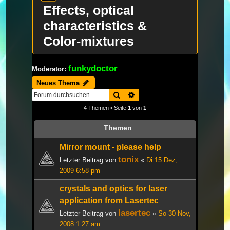
Effects, optical
characteristics &
Color-mixtures
funkydoctor
Moderator:
Neues Thema
Suche
Erweiterte Suche
4 Themen • Seite
1
von
1
Themen
Mirror mount - please help
tonix
Letzter Beitrag von
«
Di 15 Dez,
2009 6:58 pm
crystals and optics for laser
application from Lasertec
lasertec
Letzter Beitrag von
«
So 30 Nov,
2008 1:27 am