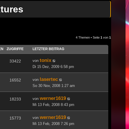
xtures
4 Themen • Seite
1
von
1
EN
ZUGRIFFE
LETZTER BEITRAG
tonix
von
33422
Di 15 Dez, 2009 6:58 pm
lasertec
von
16552
So 30 Nov, 2008 1:27 am
werner1619
von
18233
Mi 13 Feb, 2008 8:43 pm
werner1619
von
15773
Mi 13 Feb, 2008 7:26 pm