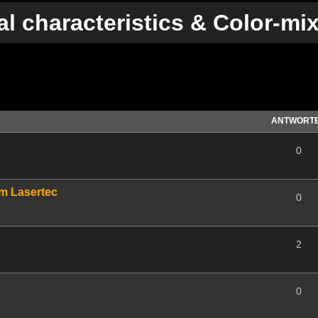
cal characteristics & Color-mi
te Suche
ANTWORT
0
om Lasertec
0
2
0