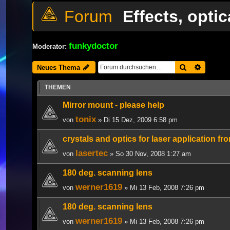
Effects, opti
funkydoctor
Moderator:
Suche
Erweiter
Neues Thema
THEMEN
Mirror mount - please help
tonix
von
» Di 15 Dez, 2009 6:58 pm
crystals and optics for laser application fr
lasertec
von
» So 30 Nov, 2008 1:27 am
180 deg. scanning lens
werner1619
von
» Mi 13 Feb, 2008 7:26 pm
180 deg. scanning lens
werner1619
von
» Mi 13 Feb, 2008 7:26 pm