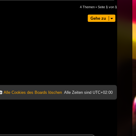
4 Themen • Seite
1
von
1
Gehe zu
Alle Cookies des Boards löschen
Alle Zeiten sind
UTC+02:00