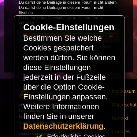
Du darfst deine Beiträge in diesem Forum
nicht
ändern.
Du darfst deine Beiträge in diesem Forum
nicht
löschen.
Du darfst
keine
Dateianhänge in diesem Forum
erstellen.
Cookie-Einstellungen
LaserFreak.net
Forum
Bestimmen Sie welche
Cookies gespeichert
Powered by
phpBB
® Forum Software © phpBB
Limited
werden dürfen. Sie können
Deutsche Übersetzung durch
phpBB.de
diese Einstellungen
PRIVACY_LINK
|
TERMS_LINK
jederzeit in der Fußzeile
über die Option Cookie-
© Copyright 2025 -
Impressum
LaserFreak.net
Einstellungen anpassen.
LaserFreak ist ein freies und
Datenschut
Weitere Informationen
offenes Forum zum Thema
Lasershowtechnik. Wir sind nicht
finden Sie in unserer
kommerziell und die Banner auf dieser
Kontakt
Seite finanzieren die Server und den
Datenschutzerklärung
.
Traffic. Einnahmen von Fan Artikeln
Cookies
werden verwendet um Freaktreffen
Erforderliche Cookies