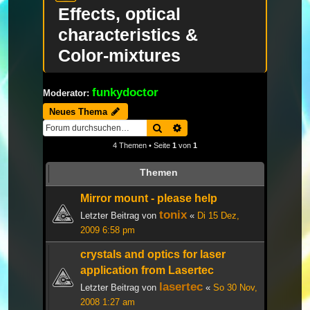
Effects, optical
characteristics &
Color-mixtures
funkydoctor
Moderator:
Neues Thema
Suche
Erweiterte Suche
4 Themen • Seite
1
von
1
Themen
Mirror mount - please help
tonix
Letzter Beitrag von
«
Di 15 Dez,
2009 6:58 pm
crystals and optics for laser
application from Lasertec
lasertec
Letzter Beitrag von
«
So 30 Nov,
2008 1:27 am