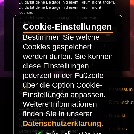
Du darfst deine Beiträge in diesem Forum
nicht
ändern.
Du darfst deine Beiträge in diesem Forum
nicht
löschen.
Du darfst
keine
Dateianhänge in diesem Forum
erstellen.
Cookie-Einstellungen
LaserFreak.net
Forum
Bestimmen Sie welche
Cookies gespeichert
Powered by
phpBB
® Forum Software © phpBB
Limited
werden dürfen. Sie können
Deutsche Übersetzung durch
phpBB.de
diese Einstellungen
PRIVACY_LINK
|
TERMS_LINK
jederzeit in der Fußzeile
über die Option Cookie-
© Copyright 2025 -
Impressum
LaserFreak.net
Einstellungen anpassen.
LaserFreak ist ein freies und
Datenschut
Weitere Informationen
offenes Forum zum Thema
Lasershowtechnik. Wir sind nicht
finden Sie in unserer
kommerziell und die Banner auf dieser
Kontakt
Seite finanzieren die Server und den
Datenschutzerklärung
.
Traffic. Einnahmen von Fan Artikeln
Cookies
werden verwendet um Freaktreffen
Erforderliche Cookies