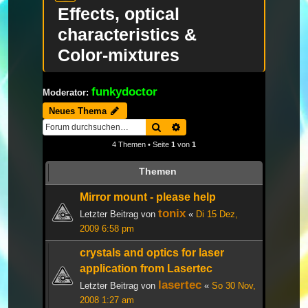
Effects, optical
characteristics &
Color-mixtures
funkydoctor
Moderator:
Neues Thema
Suche
Erweiterte Suche
4 Themen • Seite
1
von
1
Themen
Mirror mount - please help
tonix
Letzter Beitrag von
«
Di 15 Dez,
2009 6:58 pm
crystals and optics for laser
application from Lasertec
lasertec
Letzter Beitrag von
«
So 30 Nov,
2008 1:27 am