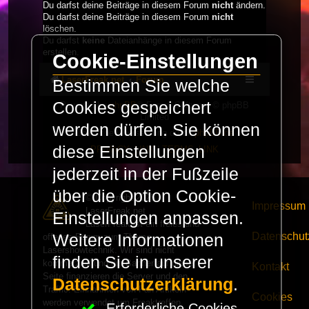
Du darfst deine Beiträge in diesem Forum
nicht
ändern.
Du darfst deine Beiträge in diesem Forum
nicht
löschen.
Du darfst
keine
Dateianhänge in diesem Forum
erstellen.
Cookie-Einstellungen
LaserFreak.net
Forum
Bestimmen Sie welche
Cookies gespeichert
Powered by
phpBB
® Forum Software © phpBB
Limited
werden dürfen. Sie können
Deutsche Übersetzung durch
phpBB.de
diese Einstellungen
PRIVACY_LINK
|
TERMS_LINK
jederzeit in der Fußzeile
über die Option Cookie-
© Copyright 2025 -
Impressum
LaserFreak.net
Einstellungen anpassen.
LaserFreak ist ein freies und
Datenschut
Weitere Informationen
offenes Forum zum Thema
Lasershowtechnik. Wir sind nicht
finden Sie in unserer
kommerziell und die Banner auf dieser
Kontakt
Seite finanzieren die Server und den
Datenschutzerklärung
.
Traffic. Einnahmen von Fan Artikeln
Cookies
werden verwendet um Freaktreffen
Erforderliche Cookies