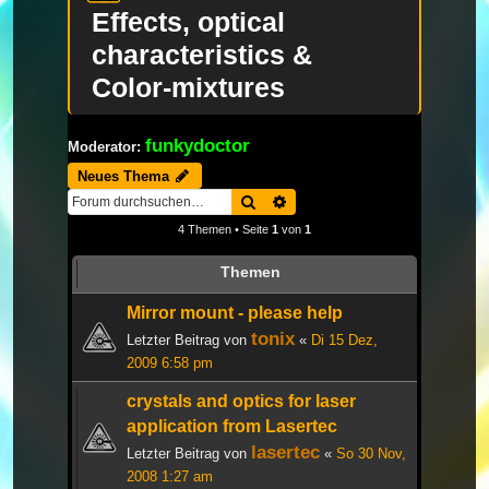
Effects, optical
characteristics &
Color-mixtures
funkydoctor
Moderator:
Neues Thema
Suche
Erweiterte Suche
4 Themen • Seite
1
von
1
Themen
Mirror mount - please help
tonix
Letzter Beitrag von
«
Di 15 Dez,
2009 6:58 pm
crystals and optics for laser
application from Lasertec
lasertec
Letzter Beitrag von
«
So 30 Nov,
2008 1:27 am