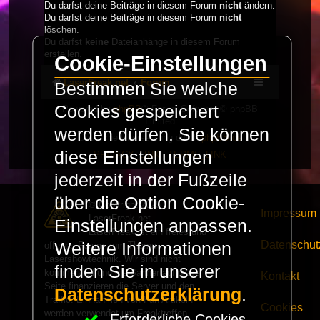
Du darfst deine Beiträge in diesem Forum
nicht
ändern.
Du darfst deine Beiträge in diesem Forum
nicht
löschen.
Du darfst
keine
Dateianhänge in diesem Forum
erstellen.
Cookie-Einstellungen
LaserFreak.net
Forum
Bestimmen Sie welche
Cookies gespeichert
Powered by
phpBB
® Forum Software © phpBB
Limited
werden dürfen. Sie können
Deutsche Übersetzung durch
phpBB.de
diese Einstellungen
PRIVACY_LINK
|
TERMS_LINK
jederzeit in der Fußzeile
über die Option Cookie-
© Copyright 2025 -
Impressum
LaserFreak.net
Einstellungen anpassen.
LaserFreak ist ein freies und
Datenschut
Weitere Informationen
offenes Forum zum Thema
Lasershowtechnik. Wir sind nicht
finden Sie in unserer
kommerziell und die Banner auf dieser
Kontakt
Seite finanzieren die Server und den
Datenschutzerklärung
.
Traffic. Einnahmen von Fan Artikeln
Cookies
werden verwendet um Freaktreffen
Erforderliche Cookies