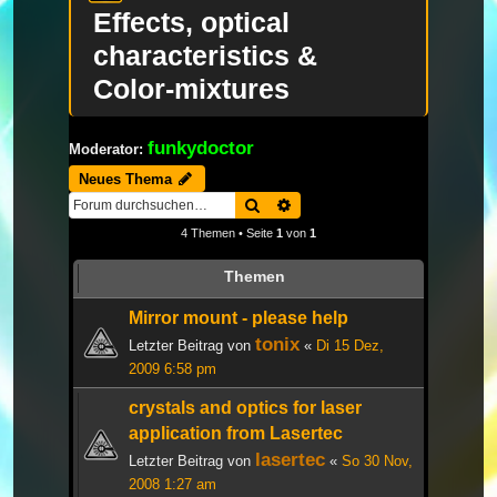
Effects, optical
characteristics &
Color-mixtures
funkydoctor
Moderator:
Neues Thema
Suche
Erweiterte Suche
4 Themen • Seite
1
von
1
Themen
Mirror mount - please help
tonix
Letzter Beitrag von
«
Di 15 Dez,
2009 6:58 pm
crystals and optics for laser
application from Lasertec
lasertec
Letzter Beitrag von
«
So 30 Nov,
2008 1:27 am