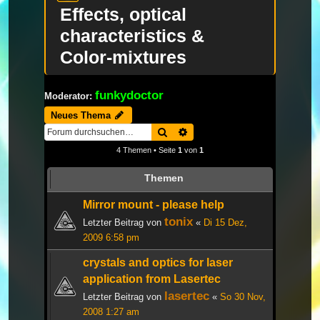
Effects, optical
characteristics &
Color-mixtures
funkydoctor
Moderator:
Neues Thema
Suche
Erweiterte Suche
4 Themen • Seite
1
von
1
Themen
Mirror mount - please help
tonix
Letzter Beitrag von
«
Di 15 Dez,
2009 6:58 pm
crystals and optics for laser
application from Lasertec
lasertec
Letzter Beitrag von
«
So 30 Nov,
2008 1:27 am