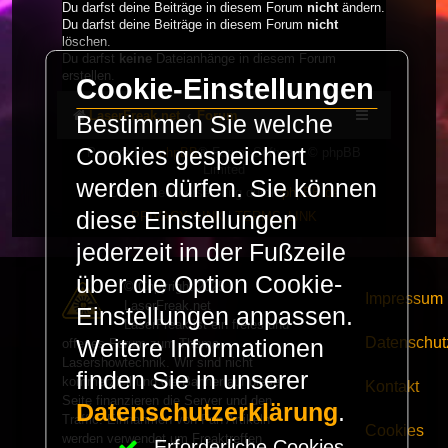
Du darfst deine Beiträge in diesem Forum
nicht
ändern.
Du darfst deine Beiträge in diesem Forum
nicht
löschen.
Du darfst
keine
Dateianhänge in diesem Forum
erstellen.
Cookie-Einstellungen
LaserFreak.net
Forum
Bestimmen Sie welche
Cookies gespeichert
Powered by
phpBB
® Forum Software © phpBB
Limited
werden dürfen. Sie können
Deutsche Übersetzung durch
phpBB.de
diese Einstellungen
PRIVACY_LINK
|
TERMS_LINK
jederzeit in der Fußzeile
über die Option Cookie-
© Copyright 2025 -
Impressum
LaserFreak.net
Einstellungen anpassen.
LaserFreak ist ein freies und
Datenschut
Weitere Informationen
offenes Forum zum Thema
Lasershowtechnik. Wir sind nicht
finden Sie in unserer
kommerziell und die Banner auf dieser
Kontakt
Seite finanzieren die Server und den
Datenschutzerklärung
.
Traffic. Einnahmen von Fan Artikeln
Cookies
werden verwendet um Freaktreffen
Erforderliche Cookies