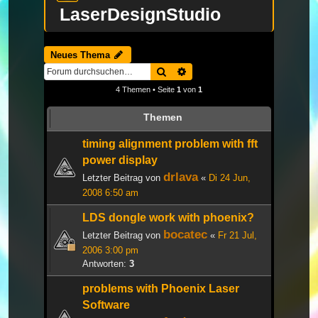
LaserDesignStudio
Neues Thema
Suche
Erweiterte Suche
4 Themen • Seite
1
von
1
Themen
timing alignment problem with fft
power display
drlava
Letzter Beitrag von
«
Di 24 Jun,
2008 6:50 am
LDS dongle work with phoenix?
bocatec
Letzter Beitrag von
«
Fr 21 Jul,
2006 3:00 pm
Antworten:
3
problems with Phoenix Laser
Software