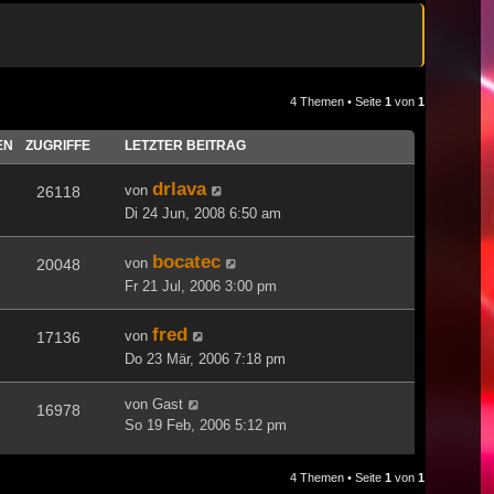
4 Themen • Seite
1
von
1
EN
ZUGRIFFE
LETZTER BEITRAG
drlava
von
26118
Di 24 Jun, 2008 6:50 am
bocatec
von
20048
Fr 21 Jul, 2006 3:00 pm
fred
von
17136
Do 23 Mär, 2006 7:18 pm
von
Gast
16978
So 19 Feb, 2006 5:12 pm
4 Themen • Seite
1
von
1