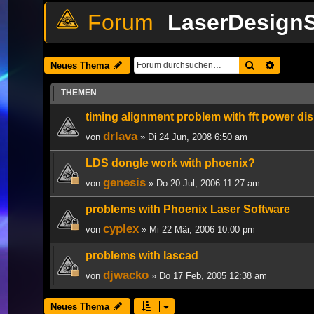
LaserDesignS
Suche
Erweiter
Neues Thema
THEMEN
timing alignment problem with fft power di
drlava
von
» Di 24 Jun, 2008 6:50 am
LDS dongle work with phoenix?
genesis
von
» Do 20 Jul, 2006 11:27 am
problems with Phoenix Laser Software
cyplex
von
» Mi 22 Mär, 2006 10:00 pm
problems with lascad
djwacko
von
» Do 17 Feb, 2005 12:38 am
Neues Thema