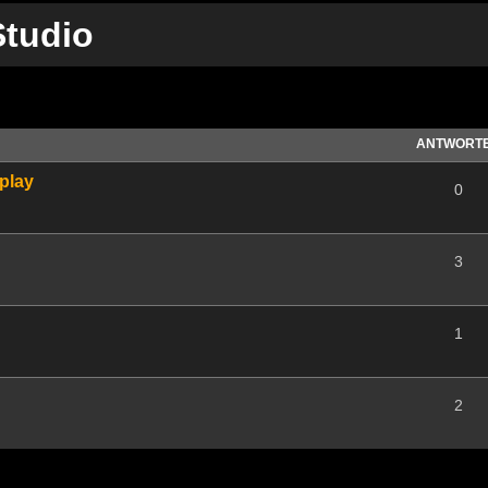
tudio
te Suche
ANTWORT
splay
0
3
1
2