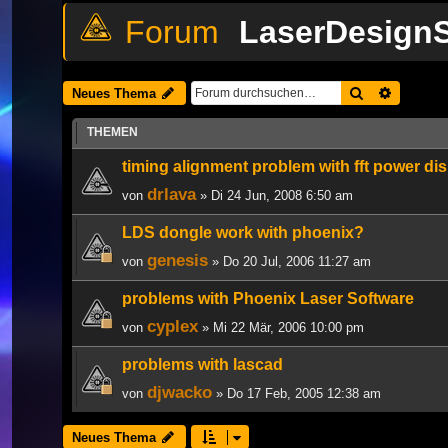
LaserDesignS
Suche
Erweiter
Neues Thema
THEMEN
timing alignment problem with fft power di
drlava
von
» Di 24 Jun, 2008 6:50 am
LDS dongle work with phoenix?
genesis
von
» Do 20 Jul, 2006 11:27 am
problems with Phoenix Laser Software
cyplex
von
» Mi 22 Mär, 2006 10:00 pm
problems with lascad
djwacko
von
» Do 17 Feb, 2005 12:38 am
Neues Thema