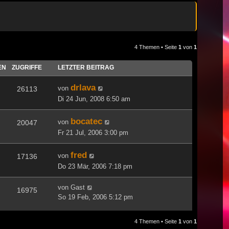
4 Themen • Seite
1
von
1
EN
ZUGRIFFE
LETZTER BEITRAG
drlava
von
26113
Di 24 Jun, 2008 6:50 am
bocatec
von
20047
Fr 21 Jul, 2006 3:00 pm
fred
von
17136
Do 23 Mär, 2006 7:18 pm
von
Gast
16975
So 19 Feb, 2006 5:12 pm
4 Themen • Seite
1
von
1