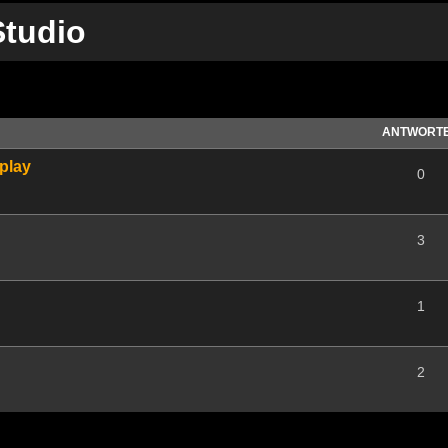
tudio
te Suche
ANTWORT
splay
0
3
1
2