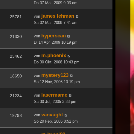
Do 07 Mai, 2009 9:03 am
james lehman
von
25781
Sa 02 Mai, 2009 7:41 am
hyperscan
von
21330
Di 14 Apr, 2009 10:19 pm
m.phoenix
von
23462
Do 30 Okt, 2008 10:43 pm
mystery123
von
18650
So 12 Nov, 2006 10:19 pm
lasermame
von
21234
Sa 30 Jul, 2005 3:33 pm
vanvught
von
19793
So 20 Feb, 2005 8:52 pm