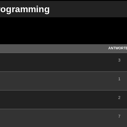
Programming
te Suche
ANTWORT
3
1
2
7