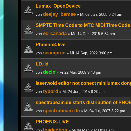
Lumax_OpenDevice
deejay_bamse
von
» Mi 02 Jan, 2008 9:24 am
SMPTE Time Code to MTC MIDI Time Code 
ed-canada
von
» Mo 14 Dez, 2015 6:34 pm
Phoenix4 live
scampion
von
» Mi 14 Sep, 2022 3:06 pm
LD.ild
decix
von
» Fr 22 Mai, 2009 9:48 pm
laserwold editor not conect minilumax don
tybord
von
» Mi 24 Jun, 2015 8:20 am
spectrabeam.de starts distribution of PHO
spectrabeam.de
von
» Mi 04 Jul, 2007 3:22 pm
PHOENIX-LIVE
loadedhog
von
» Mi 04 Mär, 2020 8:17 am