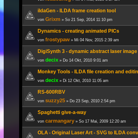
ildaGen - ILDA frame creation tool
Grixm
von
» So 21 Sep, 2014 11:10 pm
Dynamics - creating animated PICs
frostypaw
von
» Mi 04 Nov, 2015 2:39 am
DigiSynth 3 - dynamic abstract laser image
decix
von
» Do 14 Okt, 2010 9:01 am
Monkey Tools - ILDA file creation and editi
decix
von
» Di 12 Okt, 2010 11:05 am
RS-600RBV
suzzy25
von
» Do 23 Sep, 2010 2:54 pm
Spaghetti give-a-way
carmangary
von
» So 17 Mai, 2009 12:20 am
OLA - Original Laser Art - SVG to ILDA con