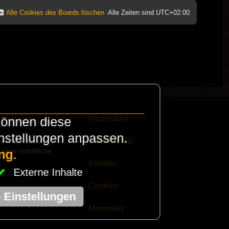
Alle Cookies des Boards löschen
Alle Zeiten sind
UTC+02:00
Impressum
können diese
e finanzieren die
instellungen anpassen.
Datenschutz
eak habt schickt
 ohne schriftliche
ng
.
Kontakt
Externe Inhalte
Cookies
e Einstellungen
Memories