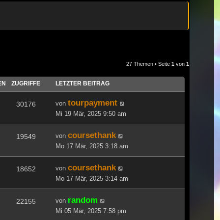
27 Themen • Seite
1
von
1
EN
ZUGRIFFE
LETZTER BEITRAG
tourpayment
von
30176
Mi 19 Mär, 2025 9:50 am
coursethank
von
19549
Mo 17 Mär, 2025 3:18 am
coursethank
von
18652
Mo 17 Mär, 2025 3:14 am
random
von
22155
Mi 05 Mär, 2025 7:58 pm