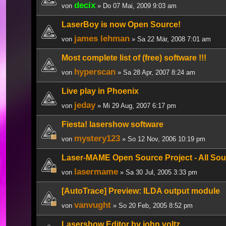
decix
von
» Do 07 Mai, 2009 9:03 am
LaserBoy is now Open Source!
james lehman
von
» Sa 22 Mär, 2008 7:01 am
Most complete list of (free) software !!!
hyperscan
von
» Sa 28 Apr, 2007 8:24 am
Live play in Phoenix
jeday
von
» Mi 29 Aug, 2007 6:17 pm
Fiesta! lasershow software
mystery123
von
» So 12 Nov, 2006 10:19 pm
Laser-MAME Open Source Project - All Sour
lasermame
von
» Sa 30 Jul, 2005 3:33 pm
[AutoTrace] Preview: ILDA output module
vanvught
von
» So 20 Feb, 2005 8:52 pm
Lasershow Editor by john voltz