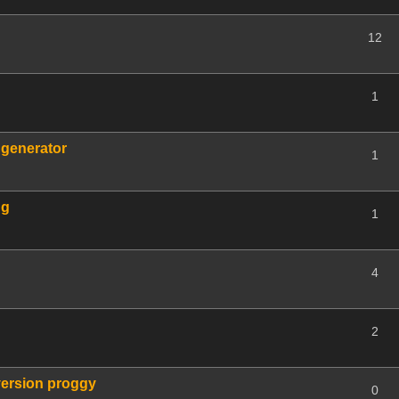
12
1
 generator
1
ng
1
4
2
version proggy
0