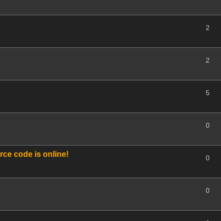
2
2
5
0
ce code is online!
0
0