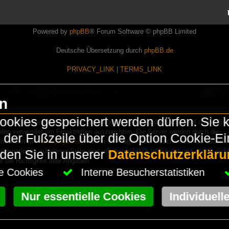
Powered by
phpBB
® Forum Software © phpBB Limited
Deutsche Übersetzung durch
phpBB.de
PRIVACY_LINK
|
TERMS_LINK
en
okies gespeichert werden dürfen. Sie 
Lasershowtechnik. Wir sind nicht kommerziell und die Banner auf dieser Seit
rden verwendet um Freaktreffen auszurichten. Die Server werden durch die
in der Fußzeile über die Option Cookie-E
erwenden wir
HomepageEasy
. Wenn Ihr Fragen oder Beschwerden zu LaserFr
nformationen auf dieser Seite sind urheberrechtlich geschützt und dürfen nicht
nden Sie in unserer
Datenschutzerkläru
die Richtigkeit aller Angaben.
che Cookies
Interne Besucherstatistiken
Nur essentielle Cookies
Individuell