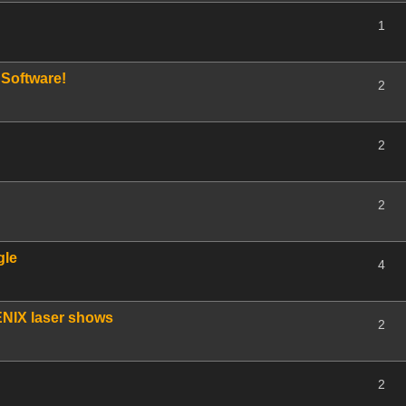
1
Software!
2
2
2
gle
4
ENIX laser shows
2
2