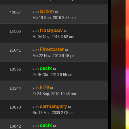
Grixm
von
48067
Mo 19 Sep, 2016 3:58 pm
frostypaw
von
16506
Mi 04 Nov, 2015 3:52 am
Firestarter
von
21641
Mo 22 Nov, 2010 9:16 pm
decix
von
18596
Fr 15 Okt, 2010 9:55 am
kl79
von
19244
Fr 24 Sep, 2010 10:46 am
carmangary
von
19070
So 17 Mai, 2009 2:08 pm
decix
von
19842