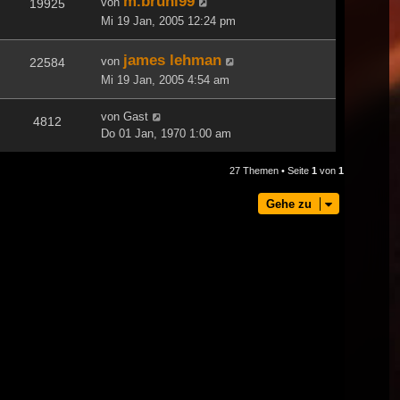
m.bruni99
von
19925
Mi 19 Jan, 2005 12:24 pm
james lehman
von
22584
Mi 19 Jan, 2005 4:54 am
von
Gast
4812
Do 01 Jan, 1970 1:00 am
27 Themen • Seite
1
von
1
Gehe zu