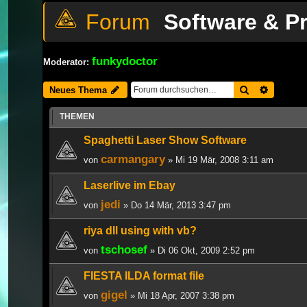
Software & 
funkydoctor
Moderator:
Suche
Erweiter
Neues Thema
THEMEN
Spaghetti Laser Show Software
carmangary
von
» Mi 19 Mär, 2008 3:11 am
Laserlive im Ebay
jedi
von
» Do 14 Mär, 2013 3:47 pm
riya dll using with vb?
tschosef
von
» Di 06 Okt, 2009 2:52 pm
FIESTA ILDA format file
gigel
von
» Mi 18 Apr, 2007 3:38 pm