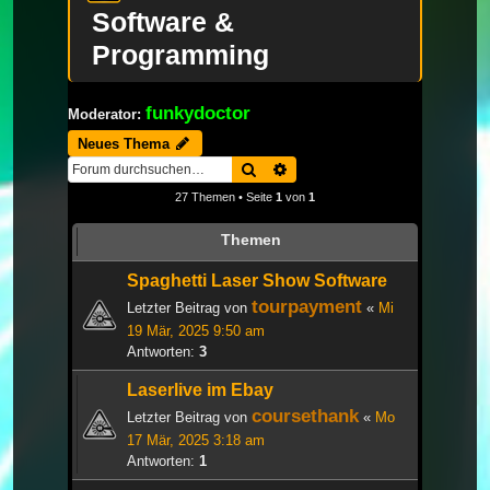
Software &
Programming
funkydoctor
Moderator:
Neues Thema
Suche
Erweiterte Suche
27 Themen • Seite
1
von
1
Themen
Spaghetti Laser Show Software
tourpayment
Letzter Beitrag von
«
Mi
19 Mär, 2025 9:50 am
Antworten:
3
Laserlive im Ebay
coursethank
Letzter Beitrag von
«
Mo
17 Mär, 2025 3:18 am
Antworten:
1