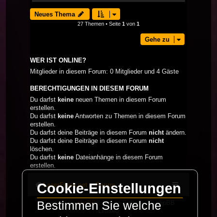
Neues Thema
27 Themen • Seite
1
von
1
Gehe zu
WER IST ONLINE?
Mitglieder in diesem Forum: 0 Mitglieder und 4 Gäste
BERECHTIGUNGEN IN DIESEM FORUM
Du darfst
keine
neuen Themen in diesem Forum
erstellen.
Du darfst
keine
Antworten zu Themen in diesem Forum
erstellen.
Du darfst deine Beiträge in diesem Forum
nicht
ändern.
Du darfst deine Beiträge in diesem Forum
nicht
löschen.
Du darfst
keine
Dateianhänge in diesem Forum
erstellen.
Cookie-Einstellungen
LaserFreak.net
Forum
Powered by
phpBB
® Forum Software © phpBB
Bestimmen Sie welche
Limited