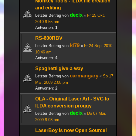
Monkey Tools - ILDA file creation
and editing
decix
Letzter Beitrag von
«
Fr 15 Okt,
2010 9:55 am
Antworten:
1
RS-600RBV
kl79
Letzter Beitrag von
«
Fr 24 Sep, 2010
10:46 am
Antworten:
4
Spaghetti give-a-way
carmangary
Letzter Beitrag von
«
So 17
Mai, 2009 2:08 pm
Antworten:
2
OLA - Original Laser Art - SVG to
ILDA conversion proggy
decix
Letzter Beitrag von
«
Do 07 Mai,
2009 9:03 am
LaserBoy is now Open Source!