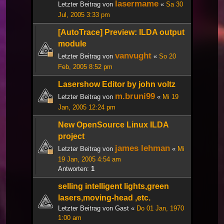
lasermame
Letzter Beitrag von
«
Sa 30
Jul, 2005 3:33 pm
[AutoTrace] Preview: ILDA output
module
vanvught
Letzter Beitrag von
«
So 20
Feb, 2005 8:52 pm
Lasershow Editor by john voltz
m.bruni99
Letzter Beitrag von
«
Mi 19
Jan, 2005 12:24 pm
New OpenSource Linux ILDA
project
james lehman
Letzter Beitrag von
«
Mi
19 Jan, 2005 4:54 am
Antworten:
1
selling intelligent lights,green
lasers,moving-head ,etc.
Letzter Beitrag von
Gast
«
Do 01 Jan, 1970
1:00 am