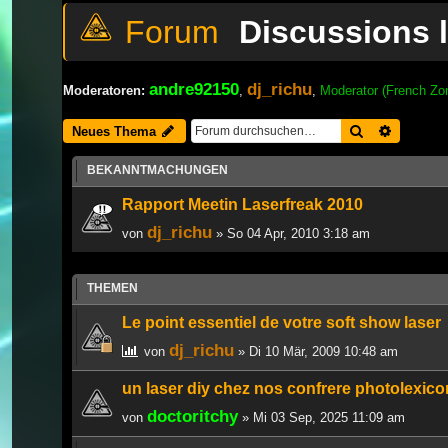
Discussions l
andre92150
dj_richu
Moderatoren:
,
,
Moderator (French Zo
Suche
Erweiter
Neues Thema
BEKANNTMACHUNGEN
Rapport Meetin Laserfreak 2010
dj_richu
von
» So 04 Apr, 2010 3:18 am
THEMEN
Le point essentiel de votre soft show laser
dj_richu
von
» Di 10 Mär, 2009 10:48 am
un laser diy chez nos confrere photolexico
doctoritchy
von
» Mi 03 Sep, 2025 11:09 am