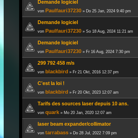
Demande logiciel
Paulfauri37230
von
» Do 25 Jan, 2024 9:40 pm
Demande logiciel
Paulfauri37230
von
» So 18 Aug, 2024 11:21 am
Demande logiciel
Paulfauri37230
von
» Fr 16 Aug, 2024 7:30 pm
299 792 458 m/s
blackbird
von
» Fr 21 Okt, 2016 12:37 pm
C'est la loi !
blackbird
von
» Fr 20 Okt, 2023 12:07 am
Tarifs des sources laser depuis 10 ans.
quark
von
» Mo 20 Jan, 2020 12:07 am
laser beam expander/collimator
tarrabass
von
» Do 28 Jul, 2022 7:09 pm