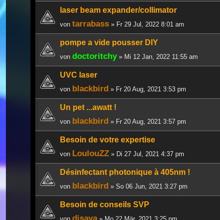
laser beam expander/collimator
tarrabass
von
» Fr 29 Jul, 2022 8:01 am
pompe a vide pousser DIY
doctoritchy
von
» Mi 12 Jan, 2022 11:55 am
UVC laser
blackbird
von
» Fr 20 Aug, 2021 3:53 pm
Un pet ...awatt !
blackbird
von
» Fr 20 Aug, 2021 3:57 pm
Besoin de votre expertise
LoulouZZ
von
» Di 27 Jul, 2021 4:37 pm
Désinfectant photonique à 405nm !
blackbird
von
» So 06 Jun, 2021 3:27 pm
Besoin de conseils SVP
djsava
von
» Mo 22 Mär, 2021 3:25 pm