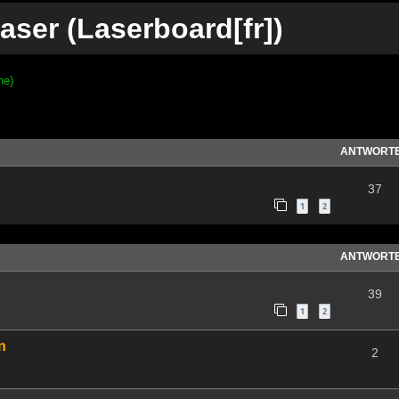
aser (Laserboard[fr])
ne)
te Suche
ANTWORT
37
1
2
ANTWORT
39
1
2
n
2