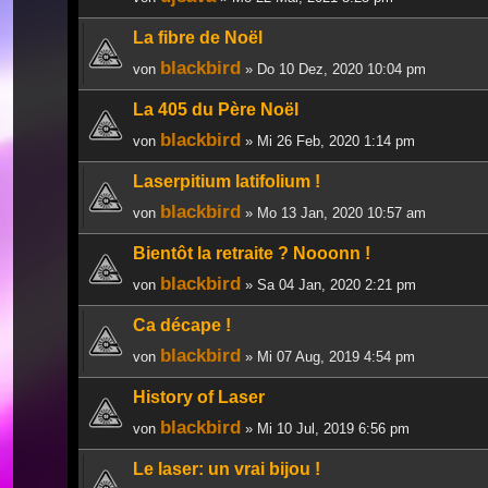
La fibre de Noël
blackbird
von
» Do 10 Dez, 2020 10:04 pm
La 405 du Père Noël
blackbird
von
» Mi 26 Feb, 2020 1:14 pm
Laserpitium latifolium !
blackbird
von
» Mo 13 Jan, 2020 10:57 am
Bientôt la retraite ? Nooonn !
blackbird
von
» Sa 04 Jan, 2020 2:21 pm
Ca décape !
blackbird
von
» Mi 07 Aug, 2019 4:54 pm
History of Laser
blackbird
von
» Mi 10 Jul, 2019 6:56 pm
Le laser: un vrai bijou !