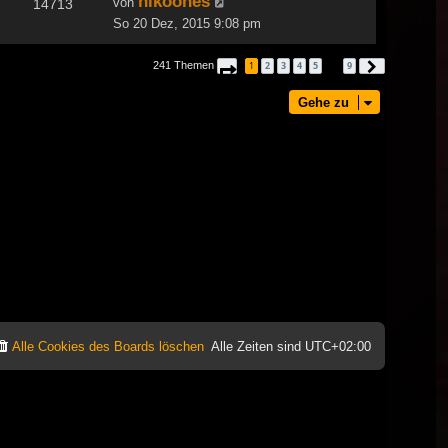
nikoones
von
14713
So 20 Dez, 2015 9:08 pm
241 Themen
1
2
3
4
5
9
Seite
1
von
9
Nächste
…
Gehe zu
Alle Cookies des Boards löschen
Alle Zeiten sind
UTC+02:00