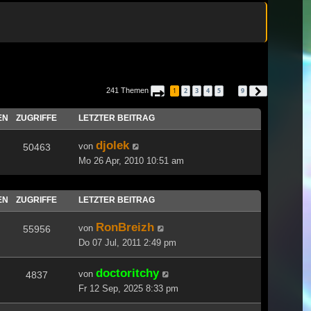
241 Themen
1
2
3
4
5
9
Seite
1
von
9
Nächste
…
EN
ZUGRIFFE
LETZTER BEITRAG
djolek
von
50463
Mo 26 Apr, 2010 10:51 am
EN
ZUGRIFFE
LETZTER BEITRAG
RonBreizh
von
55956
Do 07 Jul, 2011 2:49 pm
doctoritchy
von
4837
Fr 12 Sep, 2025 8:33 pm