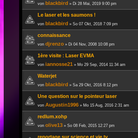
blackbird
von
» Di 28 Mai, 2019 9:00 pm
Le laser et les saumons !
blackbird
von
» So 07 Okt, 2018 7:09 pm
connaissance
djrenzo
von
» Di 04 Nov, 2008 10:08 pm
1ère visite : Laser EVMA
iannosse21
von
» Mo 29 Sep, 2014 11:34 am
Waterjet
blackbird
von
» Sa 29 Okt, 2016 8:12 pm
Une question sur le pointeur laser
Augustin1996
von
» Mo 15 Aug, 2016 2:31 am
redlum.xohp
olive13
von
» So 08 Feb, 2015 12:27 pm
reportage sur science et vie tv