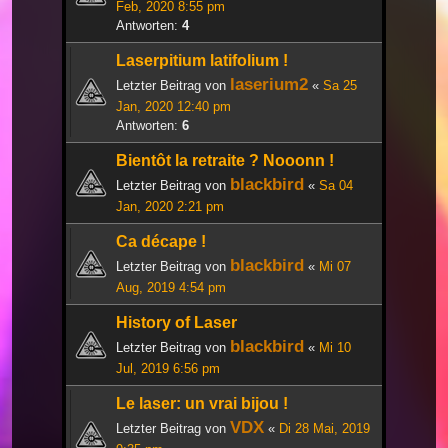
Feb, 2020 8:55 pm
Antworten:
4
Laserpitium latifolium !
laserium2
Letzter Beitrag von
«
Sa 25
Jan, 2020 12:40 pm
Antworten:
6
Bientôt la retraite ? Nooonn !
blackbird
Letzter Beitrag von
«
Sa 04
Jan, 2020 2:21 pm
Ca décape !
blackbird
Letzter Beitrag von
«
Mi 07
Aug, 2019 4:54 pm
History of Laser
blackbird
Letzter Beitrag von
«
Mi 10
Jul, 2019 6:56 pm
Le laser: un vrai bijou !
VDX
Letzter Beitrag von
«
Di 28 Mai, 2019