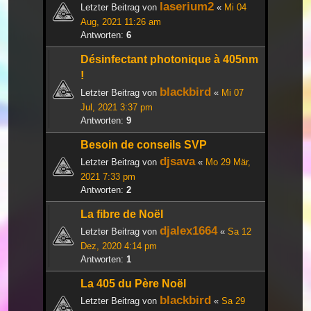
laserium2
Letzter Beitrag von
«
Mi 04
Aug, 2021 11:26 am
Antworten:
6
Désinfectant photonique à 405nm
!
blackbird
Letzter Beitrag von
«
Mi 07
Jul, 2021 3:37 pm
Antworten:
9
Besoin de conseils SVP
djsava
Letzter Beitrag von
«
Mo 29 Mär,
2021 7:33 pm
Antworten:
2
La fibre de Noël
djalex1664
Letzter Beitrag von
«
Sa 12
Dez, 2020 4:14 pm
Antworten:
1
La 405 du Père Noël
blackbird
Letzter Beitrag von
«
Sa 29