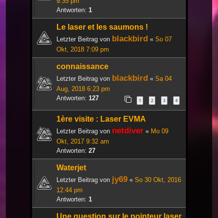
9:35 pm
Antworten:
1
Le laser et les saumons !
blackbird
Letzter Beitrag von
«
So 07
Okt, 2018 7:09 pm
connaissance
blackbird
Letzter Beitrag von
«
Sa 04
Aug, 2018 6:23 pm
Antworten:
127
1
2
3
4
1ère visite : Laser EVMA
netdiver
Letzter Beitrag von
«
Mo 09
Okt, 2017 9:32 am
Antworten:
27
Waterjet
jy69
Letzter Beitrag von
«
So 30 Okt, 2016
12:44 pm
Antworten:
1
Une question sur le pointeur laser