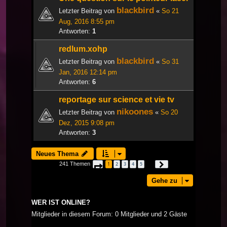
blackbird
Letzter Beitrag von
«
So 21
Aug, 2016 8:55 pm
Antworten:
1
redlum.xohp
blackbird
Letzter Beitrag von
«
So 31
Jan, 2016 12:14 pm
Antworten:
6
reportage sur science et vie tv
nikoones
Letzter Beitrag von
«
So 20
Dez, 2015 9:08 pm
Antworten:
3
Neues Thema
241 Themen
1
2
3
4
5
Seite
1
von
9
Nächste
…
Gehe zu
WER IST ONLINE?
Mitglieder in diesem Forum: 0 Mitglieder und 2 Gäste