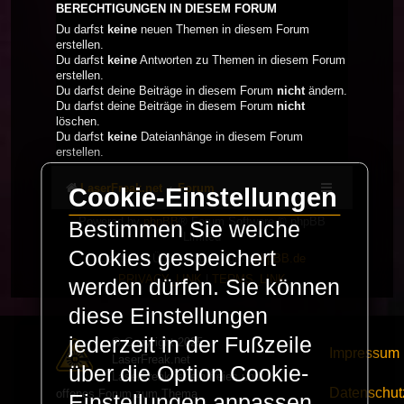
BERECHTIGUNGEN IN DIESEM FORUM
Du darfst
keine
neuen Themen in diesem Forum
erstellen.
Du darfst
keine
Antworten zu Themen in diesem Forum
erstellen.
Du darfst deine Beiträge in diesem Forum
nicht
ändern.
Du darfst deine Beiträge in diesem Forum
nicht
löschen.
Du darfst
keine
Dateianhänge in diesem Forum
erstellen.
LaserFreak.net
Forum
Cookie-Einstellungen
Powered by
phpBB
® Forum Software © phpBB
Bestimmen Sie welche
Limited
Cookies gespeichert
Deutsche Übersetzung durch
phpBB.de
PRIVACY_LINK
|
TERMS_LINK
werden dürfen. Sie können
diese Einstellungen
jederzeit in der Fußzeile
© Copyright 2025 -
Impressum
LaserFreak.net
über die Option Cookie-
LaserFreak ist ein freies und
Datenschut
offenes Forum zum Thema
Einstellungen anpassen.