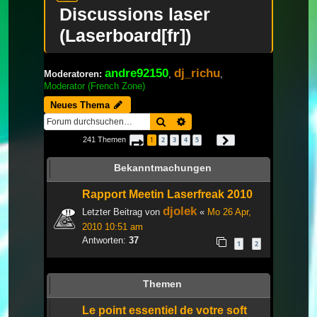
Discussions laser
(Laserboard[fr])
andre92150
dj_richu
Moderatoren:
,
,
Moderator (French Zone)
Neues Thema
Suche
Erweiterte Suche
241 Themen
1
2
3
4
5
Seite
1
von
9
Nächste
…
Bekanntmachungen
Rapport Meetin Laserfreak 2010
djolek
Letzter Beitrag von
«
Mo 26 Apr,
2010 10:51 am
Antworten:
37
1
2
Themen
Le point essentiel de votre soft