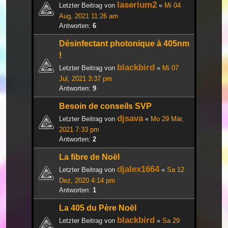
laserium2
Letzter Beitrag von
«
Mi 04
Aug, 2021 11:26 am
Antworten:
6
Désinfectant photonique à 405nm
!
blackbird
Letzter Beitrag von
«
Mi 07
Jul, 2021 3:37 pm
Antworten:
9
Besoin de conseils SVP
djsava
Letzter Beitrag von
«
Mo 29 Mär,
2021 7:33 pm
Antworten:
2
La fibre de Noël
djalex1664
Letzter Beitrag von
«
Sa 12
Dez, 2020 4:14 pm
Antworten:
1
La 405 du Père Noël
blackbird
Letzter Beitrag von
«
Sa 29