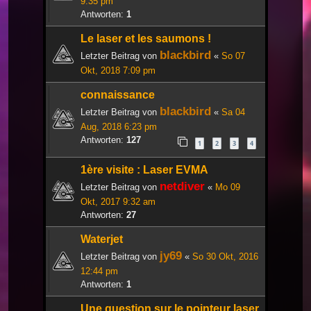
9:35 pm
Antworten:
1
Le laser et les saumons !
blackbird
Letzter Beitrag von
«
So 07
Okt, 2018 7:09 pm
connaissance
blackbird
Letzter Beitrag von
«
Sa 04
Aug, 2018 6:23 pm
Antworten:
127
1
2
3
4
1ère visite : Laser EVMA
netdiver
Letzter Beitrag von
«
Mo 09
Okt, 2017 9:32 am
Antworten:
27
Waterjet
jy69
Letzter Beitrag von
«
So 30 Okt, 2016
12:44 pm
Antworten:
1
Une question sur le pointeur laser