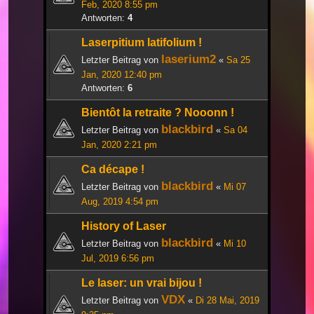
Feb, 2020 8:55 pm
Antworten:
4
Laserpitium latifolium !
laserium2
Letzter Beitrag von
«
Sa 25
Jan, 2020 12:40 pm
Antworten:
6
Bientôt la retraite ? Nooonn !
blackbird
Letzter Beitrag von
«
Sa 04
Jan, 2020 2:21 pm
Ca décape !
blackbird
Letzter Beitrag von
«
Mi 07
Aug, 2019 4:54 pm
History of Laser
blackbird
Letzter Beitrag von
«
Mi 10
Jul, 2019 6:56 pm
Le laser: un vrai bijou !
VDX
Letzter Beitrag von
«
Di 28 Mai, 2019