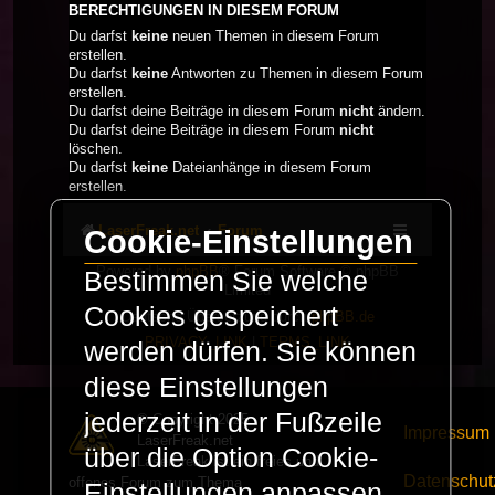
BERECHTIGUNGEN IN DIESEM FORUM
Du darfst
keine
neuen Themen in diesem Forum
erstellen.
Du darfst
keine
Antworten zu Themen in diesem Forum
erstellen.
Du darfst deine Beiträge in diesem Forum
nicht
ändern.
Du darfst deine Beiträge in diesem Forum
nicht
löschen.
Du darfst
keine
Dateianhänge in diesem Forum
erstellen.
LaserFreak.net
Forum
Cookie-Einstellungen
Powered by
phpBB
® Forum Software © phpBB
Bestimmen Sie welche
Limited
Cookies gespeichert
Deutsche Übersetzung durch
phpBB.de
PRIVACY_LINK
|
TERMS_LINK
werden dürfen. Sie können
diese Einstellungen
jederzeit in der Fußzeile
© Copyright 2025 -
Impressum
LaserFreak.net
über die Option Cookie-
LaserFreak ist ein freies und
Datenschut
offenes Forum zum Thema
Einstellungen anpassen.