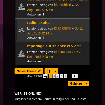
blackbird
Letzter Beitrag von
«
So 21
Aug, 2016 8:55 pm
Antworten:
1
redlum.xohp
blackbird
Letzter Beitrag von
«
So 31
Jan, 2016 12:14 pm
Antworten:
6
reportage sur science et vie tv
nikoones
Letzter Beitrag von
«
So 20
Dez, 2015 9:08 pm
Antworten:
3
Neues Thema
241 Themen
1
2
3
4
5
Seite
1
von
9
Nächste
…
Gehe zu
WER IST ONLINE?
Mitglieder in diesem Forum: 0 Mitglieder und 3 Gäste