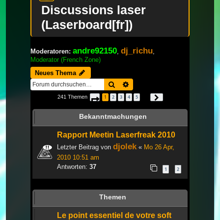
Discussions laser
(Laserboard[fr])
andre92150
dj_richu
Moderatoren:
,
,
Moderator (French Zone)
Neues Thema
Suche
Erweiterte Suche
241 Themen
1
2
3
4
5
Seite
1
von
9
Nächste
…
Bekanntmachungen
Rapport Meetin Laserfreak 2010
djolek
Letzter Beitrag von
«
Mo 26 Apr,
2010 10:51 am
Antworten:
37
1
2
Themen
Le point essentiel de votre soft