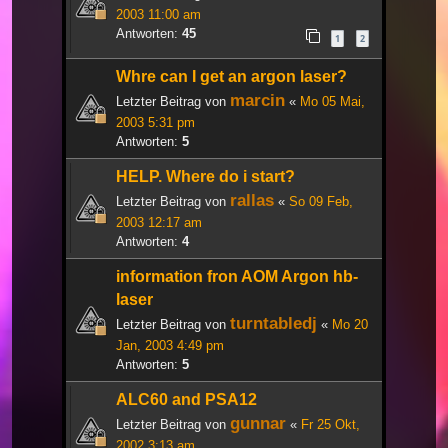
2003 11:00 am
Antworten:
45
1
2
Whre can I get an argon laser?
marcin
Letzter Beitrag von
«
Mo 05 Mai,
2003 5:31 pm
Antworten:
5
HELP. Where do i start?
rallas
Letzter Beitrag von
«
So 09 Feb,
2003 12:17 am
Antworten:
4
information fron AOM Argon hb-
laser
turntabledj
Letzter Beitrag von
«
Mo 20
Jan, 2003 4:49 pm
Antworten:
5
ALC60 and PSA12
gunnar
Letzter Beitrag von
«
Fr 25 Okt,
2002 3:13 am