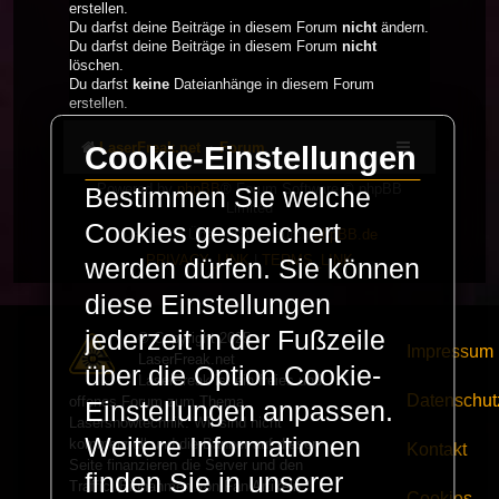
erstellen.
Du darfst deine Beiträge in diesem Forum
nicht
ändern.
Du darfst deine Beiträge in diesem Forum
nicht
löschen.
Du darfst
keine
Dateianhänge in diesem Forum
erstellen.
LaserFreak.net
Forum
Cookie-Einstellungen
Powered by
phpBB
® Forum Software © phpBB
Bestimmen Sie welche
Limited
Cookies gespeichert
Deutsche Übersetzung durch
phpBB.de
PRIVACY_LINK
|
TERMS_LINK
werden dürfen. Sie können
diese Einstellungen
jederzeit in der Fußzeile
© Copyright 2025 -
Impressum
LaserFreak.net
über die Option Cookie-
LaserFreak ist ein freies und
Datenschut
offenes Forum zum Thema
Einstellungen anpassen.
Lasershowtechnik. Wir sind nicht
Weitere Informationen
kommerziell und die Banner auf dieser
Kontakt
Seite finanzieren die Server und den
finden Sie in unserer
Traffic. Einnahmen von Fan Artikeln
Cookies