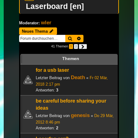
Laserboard [en]
wler
Moderator:
Neues Thema
Suche
Erweiterte Suche
41 Themen
1
2
Nächste
Themen
for a usb laser
Death
Letzter Beitrag von
«
Fr 02 Mär,
2018 2:17 pm
Antworten:
3
be careful before sharing your
ideas
genesis
Letzter Beitrag von
«
Do 29 Mär,
2012 8:46 pm
Antworten:
2