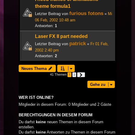
theme formula1
furious fotons
Letzter Beitrag von
«
Mi
06 Feb, 2002 10:48 am
Antworten:
1
Laser FX II part needed
patrick
Letzter Beitrag von
«
Fr 01 Feb,
2002 2:40 pm
Antworten:
2
Neues Thema
41 Themen
1
2
Nächste
Gehe zu
WER IST ONLINE?
Mitglieder in diesem Forum: 0 Mitglieder und 2 Gäste
BERECHTIGUNGEN IN DIESEM FORUM
Du darfst
keine
neuen Themen in diesem Forum
erstellen.
Du darfst
keine
Antworten zu Themen in diesem Forum