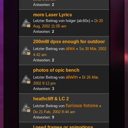
Antworten:
2
more Laser Lyrics
Letzter Beitrag von
holger (alc60x)
«
Di 20
Aug, 2002 11:05 am
Antworten:
2
200mW dpss enough for outdoor
alex
Letzter Beitrag von
«
Sa 30 Mär, 2002
4:42 am
Antworten:
2
photos of opic bench
alwin
Letzter Beitrag von
«
Di 26 Mär,
2002 9:12 pm
Antworten:
3
heathcliff & LC 2
furious fotons
Letzter Beitrag von
«
Do 21 Feb, 2002 8:44 am
Antworten:
9
I need frames or animations