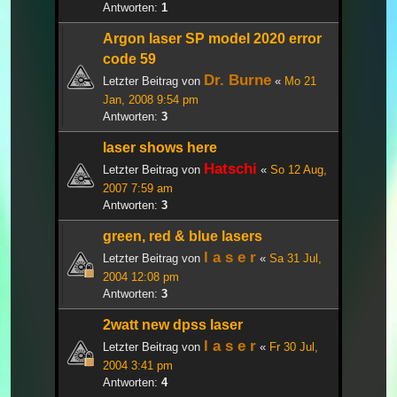
Antworten:
1
Argon laser SP model 2020 error
code 59
Dr. Burne
Letzter Beitrag von
«
Mo 21
Jan, 2008 9:54 pm
Antworten:
3
laser shows here
Hatschi
Letzter Beitrag von
«
So 12 Aug,
2007 7:59 am
Antworten:
3
green, red & blue lasers
l a s e r
Letzter Beitrag von
«
Sa 31 Jul,
2004 12:08 pm
Antworten:
3
2watt new dpss laser
l a s e r
Letzter Beitrag von
«
Fr 30 Jul,
2004 3:41 pm
Antworten:
4