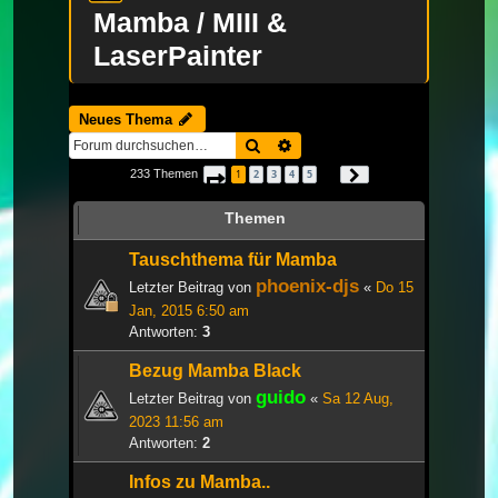
Mamba / MIII &
LaserPainter
Neues Thema
Suche
Erweiterte Suche
233 Themen
1
2
3
4
5
Seite
1
von
8
Nächste
…
Themen
Tauschthema für Mamba
phoenix-djs
Letzter Beitrag von
«
Do 15
Jan, 2015 6:50 am
Antworten:
3
Bezug Mamba Black
guido
Letzter Beitrag von
«
Sa 12 Aug,
2023 11:56 am
Antworten:
2
Infos zu Mamba..