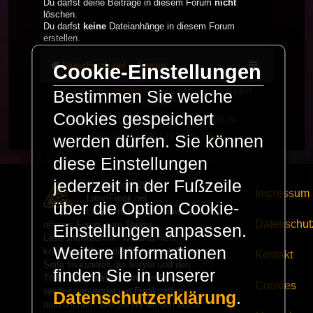
Du darfst deine Beiträge in diesem Forum
nicht
löschen.
Du darfst
keine
Dateianhänge in diesem Forum
erstellen.
LaserFreak.net
Forum
Cookie-Einstellungen
Powered by
phpBB
® Forum Software © phpBB
Bestimmen Sie welche
Limited
Cookies gespeichert
Deutsche Übersetzung durch
phpBB.de
PRIVACY_LINK
|
TERMS_LINK
werden dürfen. Sie können
diese Einstellungen
jederzeit in der Fußzeile
© Copyright 2025 -
Impressum
LaserFreak.net
über die Option Cookie-
LaserFreak ist ein freies und
Datenschut
offenes Forum zum Thema
Einstellungen anpassen.
Lasershowtechnik. Wir sind nicht
Weitere Informationen
kommerziell und die Banner auf dieser
Kontakt
Seite finanzieren die Server und den
finden Sie in unserer
Traffic. Einnahmen von Fan Artikeln
Cookies
werden verwendet um Freaktreffen
Datenschutzerklärung
.
auszurichten. Die Server werden durch