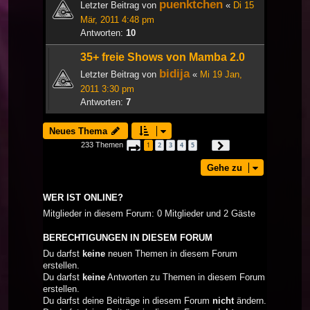
puenktchen
Letzter Beitrag von
«
Di 15
Mär, 2011 4:48 pm
Antworten:
10
35+ freie Shows von Mamba 2.0
bidija
Letzter Beitrag von
«
Mi 19 Jan,
2011 3:30 pm
Antworten:
7
Neues Thema
233 Themen
1
2
3
4
5
Seite
1
von
8
Nächste
…
Gehe zu
WER IST ONLINE?
Mitglieder in diesem Forum: 0 Mitglieder und 2 Gäste
BERECHTIGUNGEN IN DIESEM FORUM
Du darfst
keine
neuen Themen in diesem Forum
erstellen.
Du darfst
keine
Antworten zu Themen in diesem Forum
erstellen.
Du darfst deine Beiträge in diesem Forum
nicht
ändern.