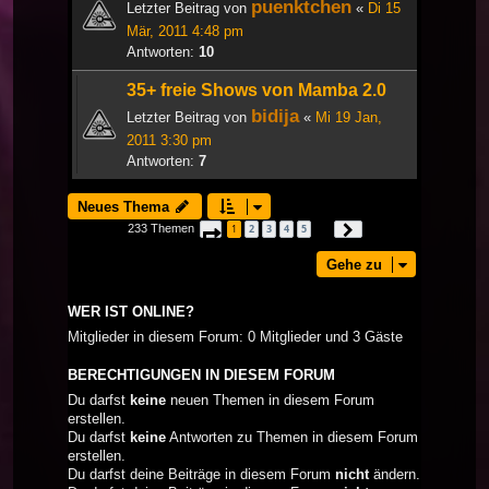
puenktchen
Letzter Beitrag von
«
Di 15
Mär, 2011 4:48 pm
Antworten:
10
35+ freie Shows von Mamba 2.0
bidija
Letzter Beitrag von
«
Mi 19 Jan,
2011 3:30 pm
Antworten:
7
Neues Thema
233 Themen
1
2
3
4
5
Seite
1
von
8
Nächste
…
Gehe zu
WER IST ONLINE?
Mitglieder in diesem Forum: 0 Mitglieder und 3 Gäste
BERECHTIGUNGEN IN DIESEM FORUM
Du darfst
keine
neuen Themen in diesem Forum
erstellen.
Du darfst
keine
Antworten zu Themen in diesem Forum
erstellen.
Du darfst deine Beiträge in diesem Forum
nicht
ändern.