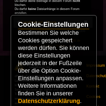
Du darfst deine Beiträge in diesem Forum
nicht
löschen.
Du darfst
keine
Dateianhänge in diesem Forum
erstellen.
LaserFreak.net
Forum
Cookie-Einstellungen
Powered by
phpBB
® Forum Software © phpBB
Bestimmen Sie welche
Limited
Cookies gespeichert
Deutsche Übersetzung durch
phpBB.de
PRIVACY_LINK
|
TERMS_LINK
werden dürfen. Sie können
diese Einstellungen
jederzeit in der Fußzeile
© Copyright 2025 -
Impressum
LaserFreak.net
über die Option Cookie-
LaserFreak ist ein freies und
Datenschut
offenes Forum zum Thema
Einstellungen anpassen.
Lasershowtechnik. Wir sind nicht
Weitere Informationen
kommerziell und die Banner auf dieser
Kontakt
Seite finanzieren die Server und den
finden Sie in unserer
Traffic. Einnahmen von Fan Artikeln
Cookies
werden verwendet um Freaktreffen
Datenschutzerklärung
.
auszurichten. Die Server werden durch