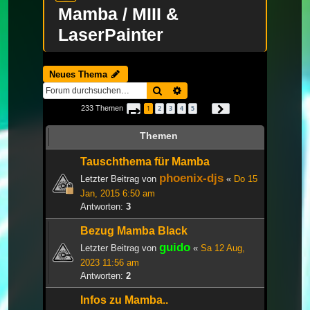
Mamba / MIII &
LaserPainter
Neues Thema
Suche
Erweiterte Suche
233 Themen
1
2
3
4
5
Seite
1
von
8
Nächste
…
Themen
Tauschthema für Mamba
phoenix-djs
Letzter Beitrag von
«
Do 15
Jan, 2015 6:50 am
Antworten:
3
Bezug Mamba Black
guido
Letzter Beitrag von
«
Sa 12 Aug,
2023 11:56 am
Antworten:
2
Infos zu Mamba..