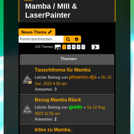
Mamba / MIII &
LaserPainter
Neues Thema
Suche
Erweiterte Suche
233 Themen
1
2
3
4
5
Seite
1
von
8
Nächste
…
Themen
Tauschthema für Mamba
phoenix-djs
Letzter Beitrag von
«
Do 15
Jan, 2015 6:50 am
Antworten:
3
Bezug Mamba Black
guido
Letzter Beitrag von
«
Sa 12 Aug,
2023 11:56 am
Antworten:
2
Infos zu Mamba..