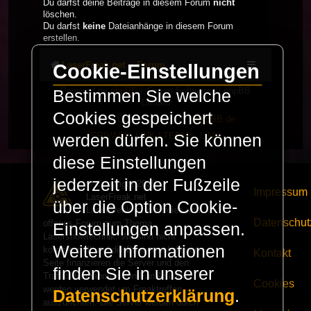
Du darfst deine Beiträge in diesem Forum
nicht
löschen.
Du darfst
keine
Dateianhänge in diesem Forum
erstellen.
LaserFreak.net
Forum
Cookie-Einstellungen
Powered by
phpBB
® Forum Software © phpBB
Bestimmen Sie welche
Limited
Cookies gespeichert
Deutsche Übersetzung durch
phpBB.de
PRIVACY_LINK
|
TERMS_LINK
werden dürfen. Sie können
diese Einstellungen
jederzeit in der Fußzeile
© Copyright 2025 -
Impressum
LaserFreak.net
über die Option Cookie-
LaserFreak ist ein freies und
Datenschut
offenes Forum zum Thema
Einstellungen anpassen.
Lasershowtechnik. Wir sind nicht
Weitere Informationen
kommerziell und die Banner auf dieser
Kontakt
Seite finanzieren die Server und den
finden Sie in unserer
Traffic. Einnahmen von Fan Artikeln
Cookies
werden verwendet um Freaktreffen
Datenschutzerklärung
.
auszurichten. Die Server werden durch