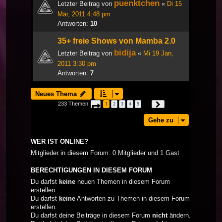
puenktchen
Letzter Beitrag von
«
Di 15
Mär, 2011 4:48 pm
Antworten:
10
35+ freie Shows von Mamba 2.0
bidija
Letzter Beitrag von
«
Mi 19 Jan,
2011 3:30 pm
Antworten:
7
Neues Thema
233 Themen
1
2
3
4
5
Seite
1
von
8
Nächste
…
Gehe zu
WER IST ONLINE?
Mitglieder in diesem Forum: 0 Mitglieder und 1 Gast
BERECHTIGUNGEN IN DIESEM FORUM
Du darfst
keine
neuen Themen in diesem Forum
erstellen.
Du darfst
keine
Antworten zu Themen in diesem Forum
erstellen.
Du darfst deine Beiträge in diesem Forum
nicht
ändern.