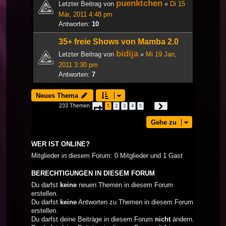
puenktchen
Letzter Beitrag von
«
Di 15
Mär, 2011 4:48 pm
Antworten:
10
35+ freie Shows von Mamba 2.0
bidija
Letzter Beitrag von
«
Mi 19 Jan,
2011 3:30 pm
Antworten:
7
Neues Thema
233 Themen
1
2
3
4
5
Seite
1
von
8
Nächste
…
Gehe zu
WER IST ONLINE?
Mitglieder in diesem Forum: 0 Mitglieder und 1 Gast
BERECHTIGUNGEN IN DIESEM FORUM
Du darfst
keine
neuen Themen in diesem Forum
erstellen.
Du darfst
keine
Antworten zu Themen in diesem Forum
erstellen.
Du darfst deine Beiträge in diesem Forum
nicht
ändern.