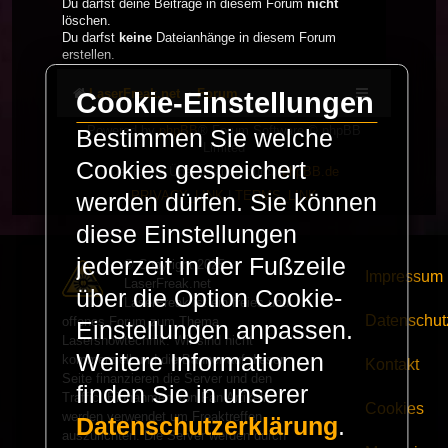
Du darfst deine Beiträge in diesem Forum
nicht
löschen.
Du darfst
keine
Dateianhänge in diesem Forum
erstellen.
LaserFreak.net
Forum
Cookie-Einstellungen
Powered by
phpBB
® Forum Software © phpBB
Bestimmen Sie welche
Limited
Cookies gespeichert
Deutsche Übersetzung durch
phpBB.de
PRIVACY_LINK
|
TERMS_LINK
werden dürfen. Sie können
diese Einstellungen
jederzeit in der Fußzeile
© Copyright 2025 -
Impressum
LaserFreak.net
über die Option Cookie-
LaserFreak ist ein freies und
Datenschut
offenes Forum zum Thema
Einstellungen anpassen.
Lasershowtechnik. Wir sind nicht
Weitere Informationen
kommerziell und die Banner auf dieser
Kontakt
Seite finanzieren die Server und den
finden Sie in unserer
Traffic. Einnahmen von Fan Artikeln
Cookies
werden verwendet um Freaktreffen
Datenschutzerklärung
.
auszurichten. Die Server werden durch