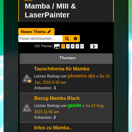
Mamba / MIII &
LaserPainter
Neues Thema
Suche
Erweiterte Suche
233 Themen
1
2
3
4
5
Seite
1
von
8
Nächste
…
Themen
Tauschthema für Mamba
phoenix-djs
Letzter Beitrag von
«
Do 15
Jan, 2015 6:50 am
Antworten:
3
Bezug Mamba Black
guido
Letzter Beitrag von
«
Sa 12 Aug,
2023 11:56 am
Antworten:
2
Infos zu Mamba..