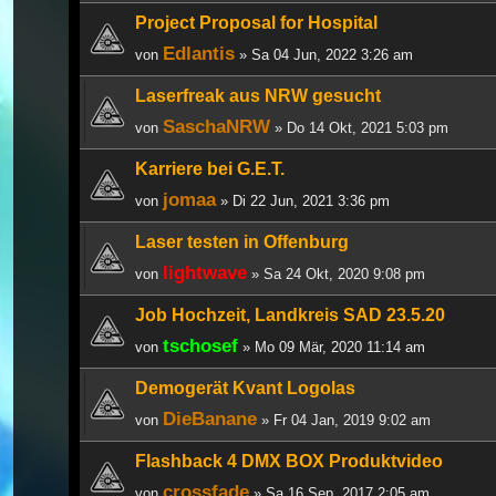
Project Proposal for Hospital
Edlantis
von
» Sa 04 Jun, 2022 3:26 am
Laserfreak aus NRW gesucht
SaschaNRW
von
» Do 14 Okt, 2021 5:03 pm
Karriere bei G.E.T.
jomaa
von
» Di 22 Jun, 2021 3:36 pm
Laser testen in Offenburg
lightwave
von
» Sa 24 Okt, 2020 9:08 pm
Job Hochzeit, Landkreis SAD 23.5.20
tschosef
von
» Mo 09 Mär, 2020 11:14 am
Demogerät Kvant Logolas
DieBanane
von
» Fr 04 Jan, 2019 9:02 am
Flashback 4 DMX BOX Produktvideo
crossfade
von
» Sa 16 Sep, 2017 2:05 am