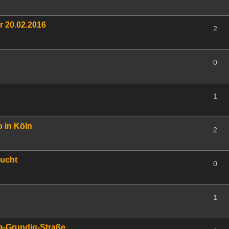
r 20.02.2016
2
0
1
 in Köln
2
sucht
0
1
ea-Grundig-Straße