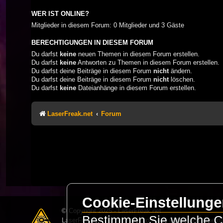
WER IST ONLINE?
Mitglieder in diesem Forum: 0 Mitglieder und 3 Gäste
BERECHTIGUNGEN IN DIESEM FORUM
Du darfst
keine
neuen Themen in diesem Forum erstellen.
Du darfst
keine
Antworten zu Themen in diesem Forum erstellen.
Du darfst deine Beiträge in diesem Forum
nicht
ändern.
Du darfst deine Beiträge in diesem Forum
nicht
löschen.
Du darfst
keine
Dateianhänge in diesem Forum erstellen.
LaserFreak.net
Forum
Cookie-Einstellung
© Copyright 2025 - LaserFreak.net
Bestimmen Sie welche Co
LaserFreak ist ein freies und offenes Forum zum Thema 