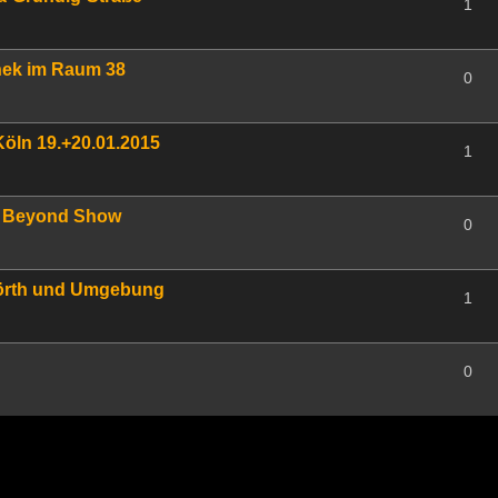
1
hek im Raum 38
0
öln 19.+20.01.2015
1
in Beyond Show
0
wörth und Umgebung
1
0