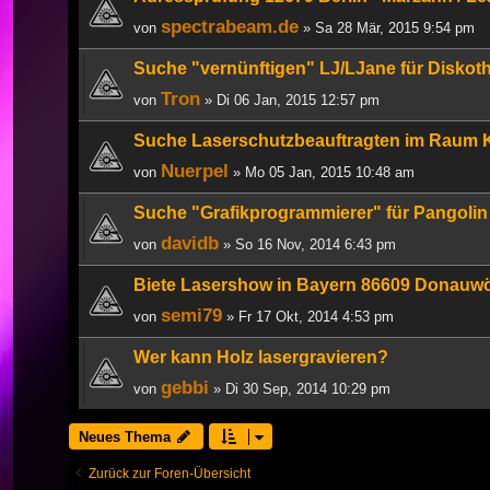
spectrabeam.de
von
» Sa 28 Mär, 2015 9:54 pm
Suche "vernünftigen" LJ/LJane für Diskot
Tron
von
» Di 06 Jan, 2015 12:57 pm
Suche Laserschutzbeauftragten im Raum K
Nuerpel
von
» Mo 05 Jan, 2015 10:48 am
Suche "Grafikprogrammierer" für Pangol
davidb
von
» So 16 Nov, 2014 6:43 pm
Biete Lasershow in Bayern 86609 Donau
semi79
von
» Fr 17 Okt, 2014 4:53 pm
Wer kann Holz lasergravieren?
gebbi
von
» Di 30 Sep, 2014 10:29 pm
Neues Thema
Zurück zur Foren-Übersicht