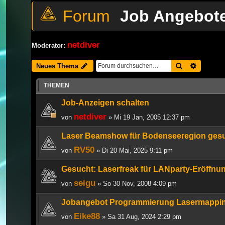
Job Angebot
netdiver
Moderator:
Suche
Erweiter
Neues Thema
THEMEN
Job-Anzeigen schalten
netdiver
von
» Mi 19 Jan, 2005 12:37 pm
Laser Beamshow für Bodenseeregion ges
RV50
von
» Di 20 Mai, 2025 9:11 pm
Gesucht: Laserfreak für LANparty-Eröffnu
seigu
von
» So 30 Nov, 2008 4:09 pm
Jobangebot Programmierung Lasermappi
Eike88
von
» Sa 31 Aug, 2024 2:29 pm