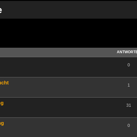
e
te Suche
ANTWORT
0
ucht
1
ng
31
ng
0