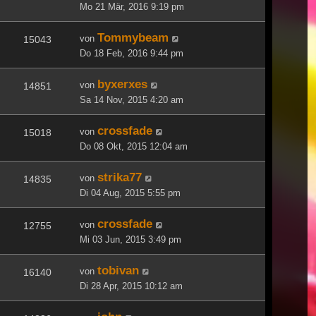
Mo 21 Mär, 2016 9:19 pm
Tommybeam
von
15043
Do 18 Feb, 2016 9:44 pm
byxerxes
von
14851
Sa 14 Nov, 2015 4:20 am
crossfade
von
15018
Do 08 Okt, 2015 12:04 am
strika77
von
14835
Di 04 Aug, 2015 5:55 pm
crossfade
von
12755
Mi 03 Jun, 2015 3:49 pm
tobivan
von
16140
Di 28 Apr, 2015 10:12 am