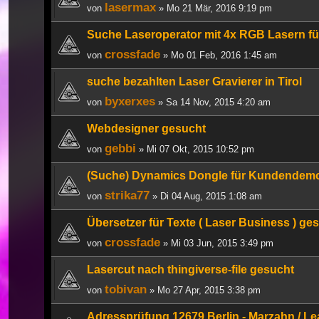
lasermax
von
» Mo 21 Mär, 2016 9:19 pm
Suche Laseroperator mit 4x RGB Lasern fü
crossfade
von
» Mo 01 Feb, 2016 1:45 am
suche bezahlten Laser Gravierer in Tirol
byxerxes
von
» Sa 14 Nov, 2015 4:20 am
Webdesigner gesucht
gebbi
von
» Mi 07 Okt, 2015 10:52 pm
(Suche) Dynamics Dongle für Kundendemo
strika77
von
» Di 04 Aug, 2015 1:08 am
Übersetzer für Texte ( Laser Business ) ge
crossfade
von
» Mi 03 Jun, 2015 3:49 pm
Lasercut nach thingiverse-file gesucht
tobivan
von
» Mo 27 Apr, 2015 3:38 pm
Adressprüfung 12679 Berlin - Marzahn / L