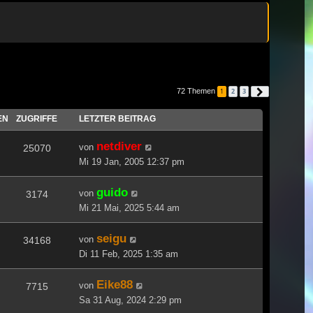
72 Themen
1
2
3
Nächste
EN
ZUGRIFFE
LETZTER BEITRAG
netdiver
von
25070
Mi 19 Jan, 2005 12:37 pm
guido
von
3174
Mi 21 Mai, 2025 5:44 am
seigu
von
34168
Di 11 Feb, 2025 1:35 am
Eike88
von
7715
Sa 31 Aug, 2024 2:29 pm