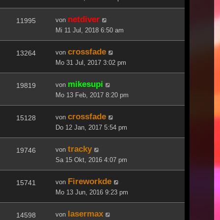
netdiver
von
11995
Mi 11 Jul, 2018 6:50 am
crossfade
von
13264
Mo 31 Jul, 2017 3:02 pm
mikesupi
von
19819
Mo 13 Feb, 2017 8:20 pm
crossfade
von
15128
Do 12 Jan, 2017 5:54 pm
tracky
von
19746
Sa 15 Okt, 2016 4:07 pm
Fireworkde
von
15741
Mo 13 Jun, 2016 9:23 pm
lasermax
von
14598