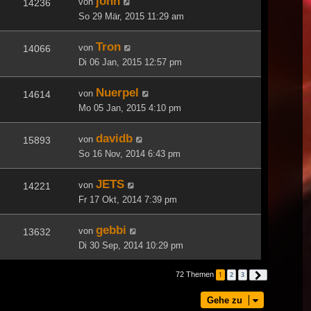
john
von
14236
So 29 Mär, 2015 11:29 am
Tron
von
14066
Di 06 Jan, 2015 12:57 pm
Nuerpel
von
14614
Mo 05 Jan, 2015 4:10 pm
davidb
von
15893
So 16 Nov, 2014 6:43 pm
JETS
von
14221
Fr 17 Okt, 2014 7:39 pm
gebbi
von
13632
Di 30 Sep, 2014 10:29 pm
72 Themen
1
2
3
Nächste
Gehe zu