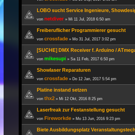
LOBO sucht Service Ingenieure, Showdesi
netdiver
von
» Mi 11 Jul, 2018 6:50 am
Freiberuflicher Programmierer gesucht
crossfade
von
» Mo 31 Jul, 2017 3:02 pm
[SUCHE] DMX Receiver f. Arduino / ATmeg
mikesupi
von
» Sa 11 Feb, 2017 6:50 pm
Showlaser Reparaturen
crossfade
von
» Do 12 Jan, 2017 5:54 pm
Platine instand setzen
thx2
von
» Mi 12 Okt, 2016 8:25 pm
Laserfreak zur Festanstellung gesucht
Fireworkde
von
» Mo 13 Jun, 2016 9:23 pm
Biete Ausbildungsplatz Veranstaltungstec