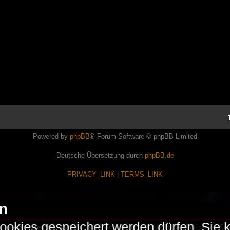
Powered by
phpBB
® Forum Software © phpBB Limited
Deutsche Übersetzung durch
phpBB.de
PRIVACY_LINK
|
TERMS_LINK
en
okies gespeichert werden dürfen. Sie 
Lasershowtechnik. Wir sind nicht kommerziell und die Banner auf dieser Seit