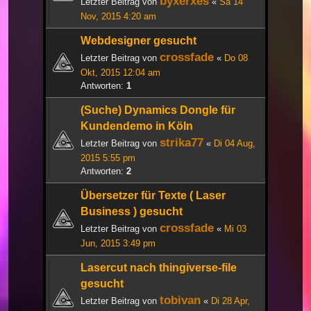
byxerxes
Letzter Beitrag von
«
Sa 14
Nov, 2015 4:20 am
Webdesigner gesucht
crossfade
Letzter Beitrag von
«
Do 08
Okt, 2015 12:04 am
Antworten:
1
(Suche) Dynamics Dongle für
Kundendemo in Köln
strika77
Letzter Beitrag von
«
Di 04 Aug,
2015 5:55 pm
Antworten:
2
Übersetzer für Texte ( Laser
Business ) gesucht
crossfade
Letzter Beitrag von
«
Mi 03
Jun, 2015 3:49 pm
Lasercut nach thingiverse-file
gesucht
tobivan
Letzter Beitrag von
«
Di 28 Apr,