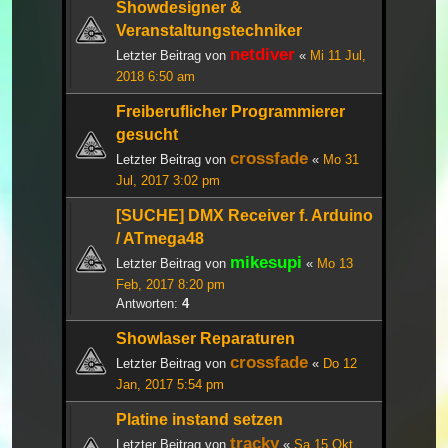
Showdesigner &
Veranstaltungstechniker
netdiver
Letzter Beitrag von
«
Mi 11 Jul,
2018 6:50 am
Freiberuflicher Programmierer
gesucht
crossfade
Letzter Beitrag von
«
Mo 31
Jul, 2017 3:02 pm
[SUCHE] DMX Receiver f. Arduino
/ ATmega48
mikesupi
Letzter Beitrag von
«
Mo 13
Feb, 2017 8:20 pm
Antworten:
4
Showlaser Reparaturen
crossfade
Letzter Beitrag von
«
Do 12
Jan, 2017 5:54 pm
Platine instand setzen
tracky
Letzter Beitrag von
«
Sa 15 Okt,