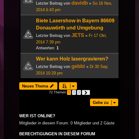
davidb
Letzter Beitrag von
«
So 16 Nov,
2014 6:43 pm
Biete Lasershow in Bayern 86609
Donauwörth und Umgebung
JETS
Letzter Beitrag von
«
Fr 17 Okt,
2014 7:39 pm
Antworten:
1
Wer kann Holz lasergravieren?
gebbi
Letzter Beitrag von
«
Di 30 Sep,
2014 10:29 pm
Neues Thema
72 Themen
1
2
3
Nächste
Gehe zu
WER IST ONLINE?
Mitglieder in diesem Forum: 0 Mitglieder und 2 Gäste
BERECHTIGUNGEN IN DIESEM FORUM