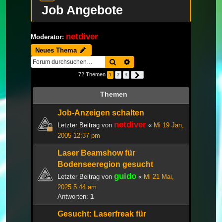
Job Angebote
netdiver
Moderator:
Neues Thema
Suche
Erweiterte Suche
72 Themen
1
2
3
Nächste
Themen
Job-Anzeigen schalten
netdiver
Letzter Beitrag von
«
Mi 19 Jan,
2005 12:37 pm
Laser Beamshow für
Bodenseeregion gesucht
guido
Letzter Beitrag von
«
Mi 21 Mai,
2025 5:44 am
Antworten:
1
Gesucht: Laserfreak für