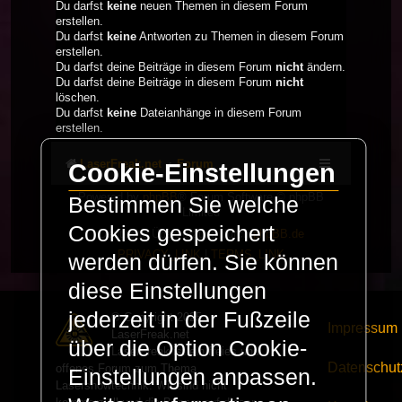
Du darfst
keine
neuen Themen in diesem Forum
erstellen.
Du darfst
keine
Antworten zu Themen in diesem Forum
erstellen.
Du darfst deine Beiträge in diesem Forum
nicht
ändern.
Du darfst deine Beiträge in diesem Forum
nicht
löschen.
Du darfst
keine
Dateianhänge in diesem Forum
erstellen.
LaserFreak.net
Forum
Cookie-Einstellungen
Powered by
phpBB
® Forum Software © phpBB
Bestimmen Sie welche
Limited
Cookies gespeichert
Deutsche Übersetzung durch
phpBB.de
PRIVACY_LINK
|
TERMS_LINK
werden dürfen. Sie können
diese Einstellungen
jederzeit in der Fußzeile
© Copyright 2025 -
Impressum
LaserFreak.net
über die Option Cookie-
LaserFreak ist ein freies und
Datenschut
offenes Forum zum Thema
Einstellungen anpassen.
Lasershowtechnik. Wir sind nicht