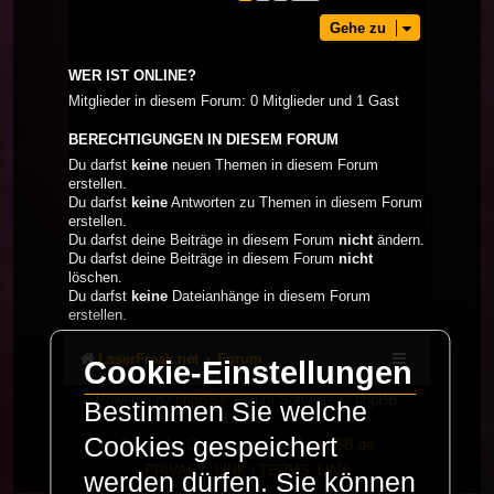
Gehe zu
WER IST ONLINE?
Mitglieder in diesem Forum: 0 Mitglieder und 1 Gast
BERECHTIGUNGEN IN DIESEM FORUM
Du darfst
keine
neuen Themen in diesem Forum
erstellen.
Du darfst
keine
Antworten zu Themen in diesem Forum
erstellen.
Du darfst deine Beiträge in diesem Forum
nicht
ändern.
Du darfst deine Beiträge in diesem Forum
nicht
löschen.
Du darfst
keine
Dateianhänge in diesem Forum
erstellen.
LaserFreak.net
Forum
Cookie-Einstellungen
Powered by
phpBB
® Forum Software © phpBB
Bestimmen Sie welche
Limited
Cookies gespeichert
Deutsche Übersetzung durch
phpBB.de
PRIVACY_LINK
|
TERMS_LINK
werden dürfen. Sie können