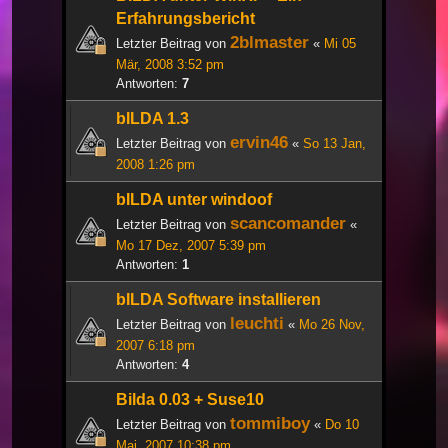
Erfahrungsbericht
2blmaster
Letzter Beitrag von
«
Mi 05
Mär, 2008 3:52 pm
Antworten:
7
bILDA 1.3
ervin46
Letzter Beitrag von
«
So 13 Jan,
2008 1:26 pm
bILDA unter windoof
scancomander
Letzter Beitrag von
«
Mo 17 Dez, 2007 5:39 pm
Antworten:
1
bILDA Software installieren
leuchti
Letzter Beitrag von
«
Mo 26 Nov,
2007 6:18 pm
Antworten:
4
Bilda 0.03 + Suse10
tommiboy
Letzter Beitrag von
«
Do 10
Mai, 2007 10:38 pm