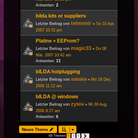
Antworten:
2
bilda kits or suppliers
telmnstr
Letzter Beitrag von
«
So 15 Apr,
2007 10:31 pm
Platine + EEProm?
magic33
Letzter Beitrag von
«
Do 08
Mär, 2007 10:42 am
Antworten:
13
bILDA hotplugging
sanaia
Letzter Beitrag von
«
Mo 18 Dez,
2006 11:12 am
bILDA @ windows
zysiu
Letzter Beitrag von
«
Mi 30 Aug,
2006 9:27 am
Antworten:
6
Neues Thema
68 Themen
1
2
3
Nächste