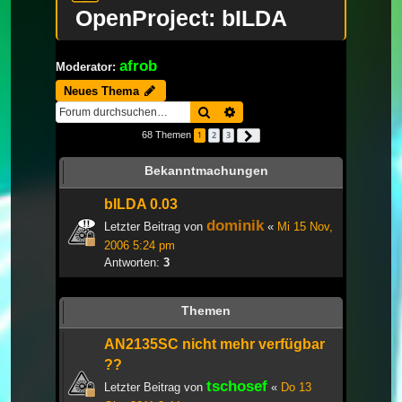
OpenProject: bILDA
afrob
Moderator:
Neues Thema
Suche
Erweiterte Suche
68 Themen
1
2
3
Nächste
Bekanntmachungen
bILDA 0.03
dominik
Letzter Beitrag von
«
Mi 15 Nov,
2006 5:24 pm
Antworten:
3
Themen
AN2135SC nicht mehr verfügbar
??
tschosef
Letzter Beitrag von
«
Do 13