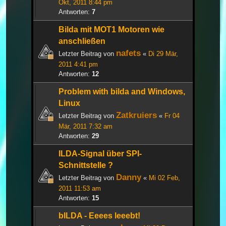
Okt, 2011 8:44 pm
Antworten:
7
Bilda mit MOT1 Motoren wie
anschließen
nafets
Letzter Beitrag von
«
Di 29 Mär,
2011 4:41 pm
Antworten:
12
Problem with bilda and Windows,
Linux
Zatkruiers
Letzter Beitrag von
«
Fr 04
Mär, 2011 7:32 am
Antworten:
29
ILDA-Signal über SPI-
Schnittstelle ?
Danny
Letzter Beitrag von
«
Mi 02 Feb,
2011 11:53 am
Antworten:
15
bILDA - Eeees leeebt!