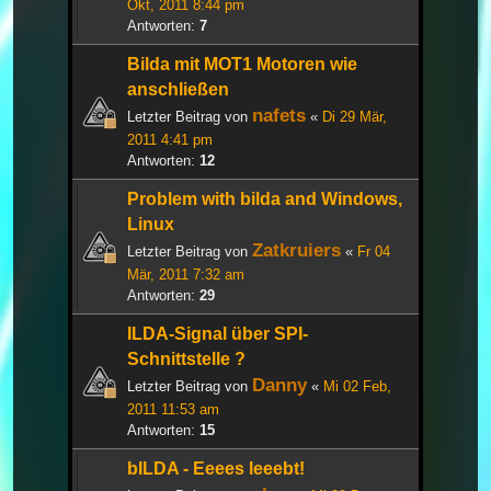
Okt, 2011 8:44 pm
Antworten:
7
Bilda mit MOT1 Motoren wie
anschließen
nafets
Letzter Beitrag von
«
Di 29 Mär,
2011 4:41 pm
Antworten:
12
Problem with bilda and Windows,
Linux
Zatkruiers
Letzter Beitrag von
«
Fr 04
Mär, 2011 7:32 am
Antworten:
29
ILDA-Signal über SPI-
Schnittstelle ?
Danny
Letzter Beitrag von
«
Mi 02 Feb,
2011 11:53 am
Antworten:
15
bILDA - Eeees leeebt!