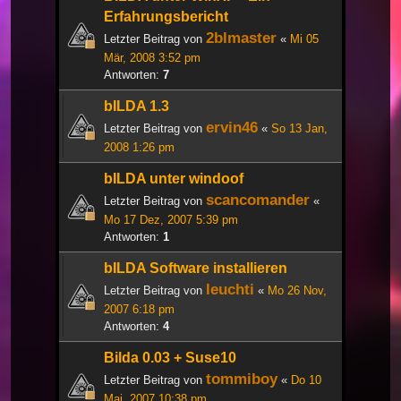
Erfahrungsbericht
2blmaster
Letzter Beitrag von
«
Mi 05
Mär, 2008 3:52 pm
Antworten:
7
bILDA 1.3
ervin46
Letzter Beitrag von
«
So 13 Jan,
2008 1:26 pm
bILDA unter windoof
scancomander
Letzter Beitrag von
«
Mo 17 Dez, 2007 5:39 pm
Antworten:
1
bILDA Software installieren
leuchti
Letzter Beitrag von
«
Mo 26 Nov,
2007 6:18 pm
Antworten:
4
Bilda 0.03 + Suse10
tommiboy
Letzter Beitrag von
«
Do 10
Mai, 2007 10:38 pm