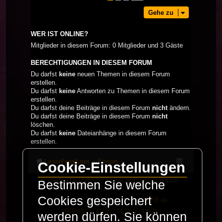
Gehe zu
WER IST ONLINE?
Mitglieder in diesem Forum: 0 Mitglieder und 3 Gäste
BERECHTIGUNGEN IN DIESEM FORUM
Du darfst
keine
neuen Themen in diesem Forum
erstellen.
Du darfst
keine
Antworten zu Themen in diesem Forum
erstellen.
Du darfst deine Beiträge in diesem Forum
nicht
ändern.
Du darfst deine Beiträge in diesem Forum
nicht
löschen.
Du darfst
keine
Dateianhänge in diesem Forum
erstellen.
LaserFreak.net
Forum
Cookie-Einstellungen
Powered by
phpBB
® Forum Software © phpBB
Bestimmen Sie welche
Limited
Cookies gespeichert
Deutsche Übersetzung durch
phpBB.de
PRIVACY_LINK
|
TERMS_LINK
werden dürfen. Sie können