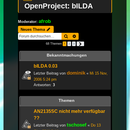
OpenProject: bILDA
afrob
Moderator:
Neues Thema
Suche
Erweiterte Suche
68 Themen
1
2
3
Nächste
Bekanntmachungen
bILDA 0.03
dominik
Letzter Beitrag von
«
Mi 15 Nov,
2006 5:24 pm
Antworten:
3
Themen
AN2135SC nicht mehr verfügbar
??
tschosef
Letzter Beitrag von
«
Do 13