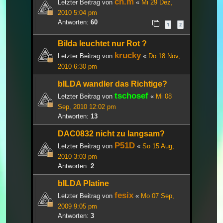
ch.m
Letzter Beitrag von
«
Mi 29 Dez,
2010 5:04 pm
Antworten:
60
1
2
Bilda leuchtet nur Rot ?
krucky
Letzter Beitrag von
«
Do 18 Nov,
2010 6:30 pm
bILDA wandler das Richtige?
tschosef
Letzter Beitrag von
«
Mi 08
Sep, 2010 12:02 pm
Antworten:
13
DAC0832 nicht zu langsam?
P51D
Letzter Beitrag von
«
So 15 Aug,
2010 3:03 pm
Antworten:
2
bILDA Platine
fesix
Letzter Beitrag von
«
Mo 07 Sep,
2009 9:05 pm
Antworten:
3