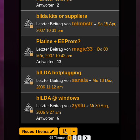
Antworten:
2
bilda kits or suppliers
telmnstr
Letzter Beitrag von
«
So 15 Apr,
2007 10:31 pm
Platine + EEProm?
magic33
Letzter Beitrag von
«
Do 08
Mär, 2007 10:42 am
Antworten:
13
bILDA hotplugging
sanaia
Letzter Beitrag von
«
Mo 18 Dez,
2006 11:12 am
bILDA @ windows
zysiu
Letzter Beitrag von
«
Mi 30 Aug,
2006 9:27 am
Antworten:
6
Neues Thema
68 Themen
1
2
3
Nächste