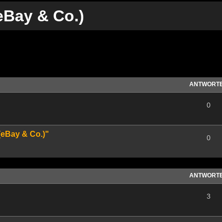
eBay & Co.)
te Suche
ANTWORT
0
(eBay & Co.)"
0
ANTWORT
3