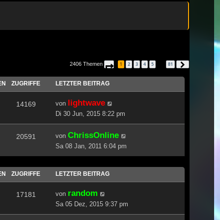
2406 Themen
1
2
3
4
5
81
Seite
1
von
81
Nächste
…
EN
ZUGRIFFE
LETZTER BEITRAG
lightwave
von
14169
Di 30 Jun, 2015 8:22 pm
ChrissOnline
von
20591
Sa 08 Jan, 2011 6:04 pm
EN
ZUGRIFFE
LETZTER BEITRAG
random
von
17181
Sa 05 Dez, 2015 9:37 pm