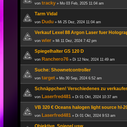
tracky
von
» Mo 03 Feb, 2025 11:04 am
Tarm Vidal
Dudu
von
» Mi 25 Dez, 2024 11:04 am
Verkauf Lexel 88 Argon Laser fuer Hologra
wler
von
» Mi 11 Dez, 2024 7:42 pm
Spiegelhalter GS 120 D
Ranchero76
von
» Di 12 Nov, 2024 11:49 am
Suche: Shownetcontroller
target
von
» Mo 30 Sep, 2024 6:52 am
Schnäppchen! Verschiedenes zu verkaufe
Laserfred481
von
» Di 01 Okt, 2024 10:37 am
VB 320 € Oceans halogen light source hl-
Laserfred481
von
» Di 01 Okt, 2024 9:53 am
Objektive, Spiegel usw.