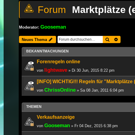
Marktplätze (
Gooseman
Moderator:
Suche
Erweiter
Neues Thema
BEKANNTMACHUNGEN
Forenregeln online
lightwave
von
» Di 30 Jun, 2015 8:22 pm
[INFO] WICHTIG!!! Regeln für "Marktplätze 
ChrissOnline
von
» Sa 08 Jan, 2011 6:04 pm
THEMEN
Verkaufsanzeige
Gooseman
von
» Fr 04 Dez, 2015 6:38 pm