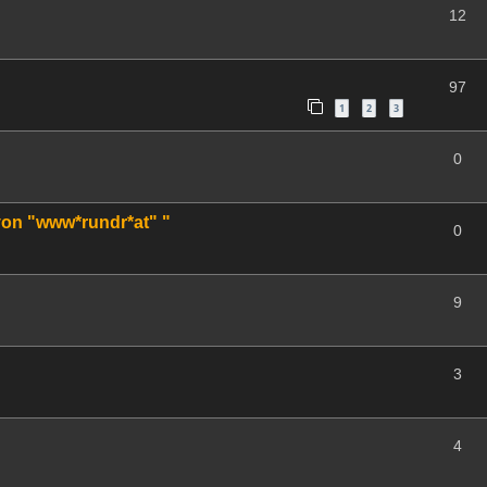
12
97
1
2
3
0
von "www*rundr*at" "
0
9
3
4