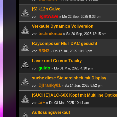
[S] k12n Galvo
lightwave
von
» Mo 22 Sep, 2025 8:33 pm
Verkaufe Dynamics Vollversion
technikmax
von
» Sa 20 Sep, 2025 12:15 am
Raycomposer NET DAC gesucht
R3N3
von
» Do 17 Jul, 2025 10:13 pm
Laser und Co von Tracky
guido
von
» Mo 31 Mär, 2025 4:10 pm
suche diese Steuereinheit mit Display
Djfranky01
von
» Sa 14 Jun, 2025 8:52 pm
[SUCHE] ALC-60X Kopf mit Multiline Optik
ar+
von
» Do 08 Mai, 2025 10:41 am
Auflösungsverkauf