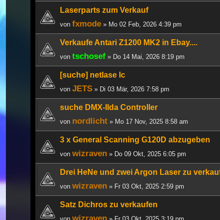
Laserparts zum Verkauf
fxmode
von
» Mo 02 Feb, 2026 4:39 pm
Verkaufe Antari Z1200 MK2 in Ebay....
tschosef
von
» Do 14 Mai, 2026 8:19 pm
[suche] netlase lc
JETS
von
» Di 03 Mär, 2026 7:58 pm
suche DMX-Ilda Controller
nordlicht
von
» Mo 17 Nov, 2025 8:58 am
3 x General Scanning G120D abzugeben
wizraven
von
» Do 09 Okt, 2025 6:05 pm
Drei HeNe und zwei Argon Laser zu verkau
wizraven
von
» Fr 03 Okt, 2025 2:59 pm
Satz Dichros zu verkaufen
wizraven
von
» Fr 03 Okt, 2025 3:19 pm