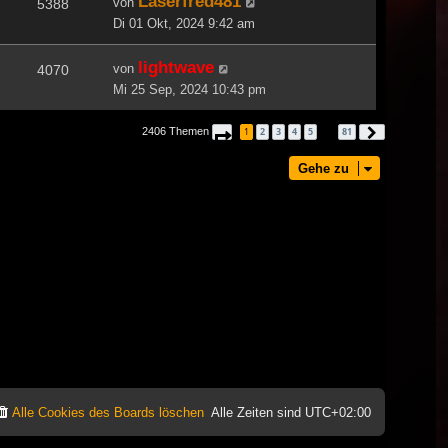
Laserfred481
von
5388
Di 01 Okt, 2024 9:42 am
lightwave
von
4070
Mi 25 Sep, 2024 10:43 pm
2406 Themen
1
2
3
4
5
81
Seite
1
von
81
Nächste
…
Gehe zu
Alle Cookies des Boards löschen
Alle Zeiten sind
UTC+02:00