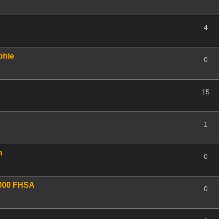
4
phie
0
15
1
n
0
2000 FHSA
0