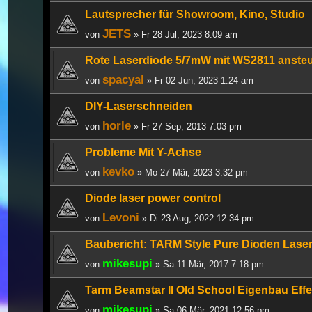
Lautsprecher für Showroom, Kino, Studio
JETS
von
» Fr 28 Jul, 2023 8:09 am
Rote Laserdiode 5/7mW mit WS2811 ansteu
spacyal
von
» Fr 02 Jun, 2023 1:24 am
DIY-Laserschneiden
horle
von
» Fr 27 Sep, 2013 7:03 pm
Probleme Mit Y-Achse
kevko
von
» Mo 27 Mär, 2023 3:32 pm
Diode laser power control
Levoni
von
» Di 23 Aug, 2022 12:34 pm
Baubericht: TARM Style Pure Dioden Lase
mikesupi
von
» Sa 11 Mär, 2017 7:18 pm
Tarm Beamstar II Old School Eigenbau Effek
mikesupi
von
» Sa 06 Mär, 2021 12:56 pm