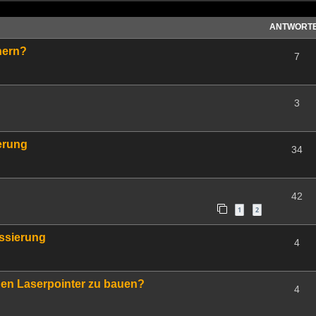
ANTWORT
nern?
7
3
erung
34
42
1
2
ssierung
4
inen Laserpointer zu bauen?
4