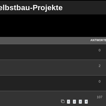
elbstbau-Projekte
te Suche
ANTWORT
0
2
0
107
1
2
3
4