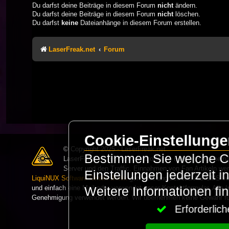
Du darfst deine Beiträge in diesem Forum
nicht
ändern.
Du darfst deine Beiträge in diesem Forum
nicht
löschen.
Du darfst
keine
Dateianhänge in diesem Forum erstellen.
LaserFreak.net
Forum
Cookie-Einstellung
© Copyright 2025 - LaserFreak.net
Bestimmen Sie welche Co
LaserFreak ist ein freies und offenes Forum zum Thema 
Server und den Traffic. Einnahmen von Fan Artikeln we
Einstellungen jederzeit 
LiquiNUX Software GmbH Berlin
gehostet und betreut. Als CMS v
und einfach eine Mail oder verwendet unser Kontaktformular. Alle I
Weitere Informationen fi
Genehmigung verwendet werden. Wir übernehmen keine Gewähr für 
Erforderli