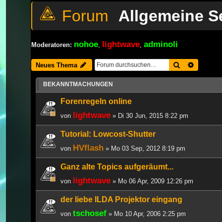
Allgemeine S
nohoe
lightwave
adminoli
Moderatoren:
,
,
Suche
Erweiter
Neues Thema
BEKANNTMACHUNGEN
Forenregeln online
lightwave
von
» Di 30 Jun, 2015 8:22 pm
Tutorial: Lowcost-Shutter
HVflash
von
» Mo 03 Sep, 2012 8:19 pm
Ganz alte Topics aufgeräumt...
lightwave
von
» Mo 06 Apr, 2009 12:26 pm
der liebe ILDA Projektor eingang
tschosef
von
» Mo 10 Apr, 2006 2:25 pm