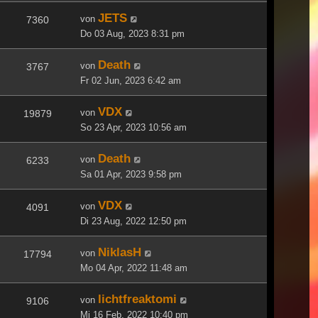
JETS
von
7360
Do 03 Aug, 2023 8:31 pm
Death
von
3767
Fr 02 Jun, 2023 6:42 am
VDX
von
19879
So 23 Apr, 2023 10:56 am
Death
von
6233
Sa 01 Apr, 2023 9:58 pm
VDX
von
4091
Di 23 Aug, 2022 12:50 pm
NiklasH
von
17794
Mo 04 Apr, 2022 11:48 am
lichtfreaktomi
von
9106
Mi 16 Feb, 2022 10:40 pm