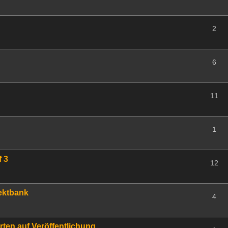
2
6
11
1
f 3
12
fektbank
4
rten auf Veröffentlichung