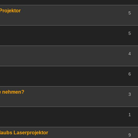
Projektor
5
5
4
6
fe nehmen?
3
1
laubs Laserprojektor
9