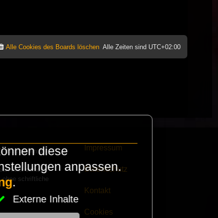
Alle Cookies des Boards löschen
Alle Zeiten sind
UTC+02:00
Impressum
können diese
e finanzieren die
instellungen anpassen.
Datenschutz
eak habt schickt
 ohne schriftliche
ng
.
Kontakt
Externe Inhalte
Cookies