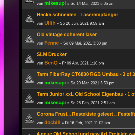
mikesupi
von
» So 14 Mär, 2021 5:05 am
Hecke schneiden - Laserempfänger
Ullih
von
» So 20 Jun, 2021 9:59 am
Old vintage coherent laser
Fenne
von
» So 09 Mai, 2021 3:30 pm
SLM Drucker
BenQ
von
» Fr 09 Apr, 2021 1:16 pm
Tarm FiberRay CT6800 RGB Umbau - 3 of 3
mikesupi
von
» Sa 20 Mär, 2021 3:50 pm
Tarm Junior xxL Old School Eigenbau - 1 o
mikesupi
von
» So 28 Feb, 2021 2:51 am
Corona Frust... Restekiste geleert .. Festef
docbill
von
» Di 16 Feb, 2021 11:02 pm
4 neue Old School und new Art Projekte wa