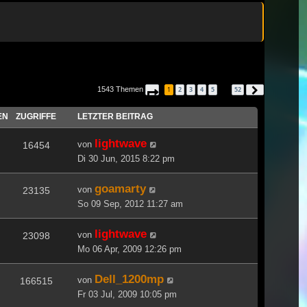
1543 Themen
1
2
3
4
5
52
Seite
1
von
52
Nächste
…
EN
ZUGRIFFE
LETZTER BEITRAG
lightwave
von
16454
Di 30 Jun, 2015 8:22 pm
goamarty
von
23135
So 09 Sep, 2012 11:27 am
lightwave
von
23098
Mo 06 Apr, 2009 12:26 pm
Dell_1200mp
von
166515
Fr 03 Jul, 2009 10:05 pm