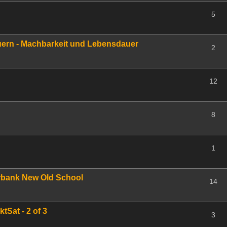
5
ern - Machbarkeit und Lebensdauer
2
12
8
1
rbank New Old School
14
tSat - 2 of 3
3