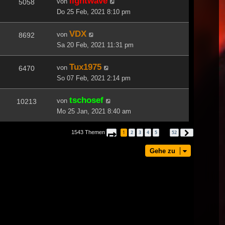
lightwave
von
5058
Do 25 Feb, 2021 8:10 pm
VDX
von
8692
Sa 20 Feb, 2021 11:31 pm
Tux1975
von
6470
So 07 Feb, 2021 2:14 pm
tschosef
von
10213
Mo 25 Jan, 2021 8:40 am
1543 Themen
1
2
3
4
5
52
Seite
1
von
52
Nächste
…
Gehe zu