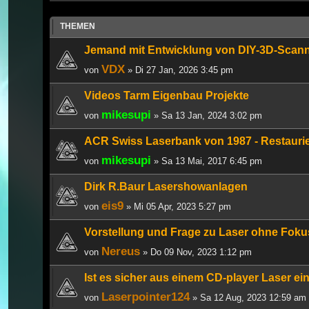
THEMEN
Jemand mit Entwicklung von DIY-3D-Scan
VDX
von
» Di 27 Jan, 2026 3:45 pm
Videos Tarm Eigenbau Projekte
mikesupi
von
» Sa 13 Jan, 2024 3:02 pm
ACR Swiss Laserbank von 1987 - Restauri
mikesupi
von
» Sa 13 Mai, 2017 6:45 pm
Dirk R.Baur Lasershowanlagen
eis9
von
» Mi 05 Apr, 2023 5:27 pm
Vorstellung und Frage zu Laser ohne Foku
Nereus
von
» Do 09 Nov, 2023 1:12 pm
Ist es sicher aus einem CD-player Laser e
Laserpointer124
von
» Sa 12 Aug, 2023 12:59 am