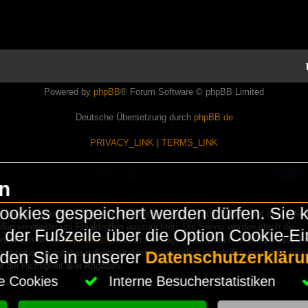
Powered by
phpBB
® Forum Software © phpBB Limited
Deutsche Übersetzung durch
phpBB.de
PRIVACY_LINK
|
TERMS_LINK
en
okies gespeichert werden dürfen. Sie 
Lasershowtechnik. Wir sind nicht kommerziell und die Banner auf dieser Seit
rden verwendet um Freaktreffen auszurichten. Die Server werden durch die
in der Fußzeile über die Option Cookie-E
erwenden wir
HomepageEasy
. Wenn Ihr Fragen oder Beschwerden zu LaserFr
nformationen auf dieser Seite sind urheberrechtlich geschützt und dürfen nicht
nden Sie in unserer
Datenschutzerkläru
die Richtigkeit aller Angaben.
che Cookies
Interne Besucherstatistiken