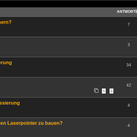
ANTWORT
nern?
7
3
erung
34
42
1
2
ssierung
4
inen Laserpointer zu bauen?
4