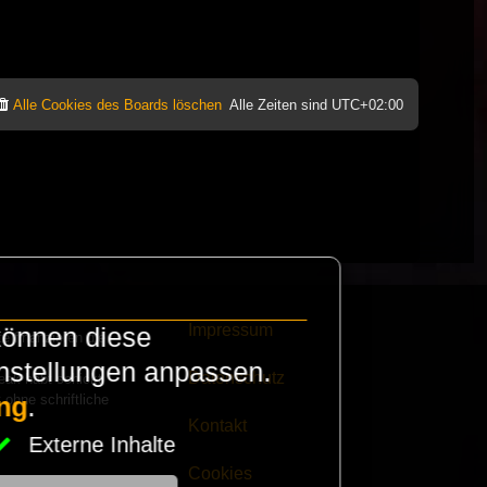
Alle Cookies des Boards löschen
Alle Zeiten sind
UTC+02:00
Impressum
können diese
e finanzieren die
instellungen anpassen.
Datenschutz
eak habt schickt
 ohne schriftliche
ng
.
Kontakt
Externe Inhalte
Cookies