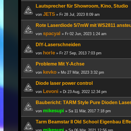
Lautsprecher für Showroom, Kino, Studio
JETS
von
» Fr 28 Jul, 2023 8:09 am
Rote Laserdiode 5/7mW mit WS2811 ansteu
spacyal
von
» Fr 02 Jun, 2023 1:24 am
DIY-Laserschneiden
horle
von
» Fr 27 Sep, 2013 7:03 pm
Probleme Mit Y-Achse
kevko
von
» Mo 27 Mär, 2023 3:32 pm
Diode laser power control
Levoni
von
» Di 23 Aug, 2022 12:34 pm
Baubericht: TARM Style Pure Dioden Lase
mikesupi
von
» Sa 11 Mär, 2017 7:18 pm
Tarm Beamstar II Old School Eigenbau Effek
mikesupi
von
» Sa 06 Mär, 2021 12:56 pm