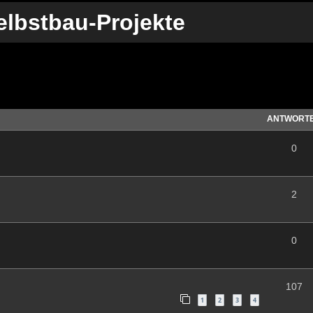
elbstbau-Projekte
te Suche
ANTWORT
0
2
0
107
1
2
3
4