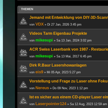
THEMEN
Jemand mit Entwicklung von DIY-3D-Scan
VDX
von
» Di 27 Jan, 2026 3:45 pm
Videos Tarm Eigenbau Projekte
mikesupi
von
» Sa 13 Jan, 2024 3:02 pm
ACR Swiss Laserbank von 1987 - Restauri
mikesupi
von
» Sa 13 Mai, 2017 6:45 pm
Dirk R.Baur Lasershowanlagen
eis9
von
» Mi 05 Apr, 2023 5:27 pm
Vorstellung und Frage zu Laser ohne Foku
Nereus
von
» Do 09 Nov, 2023 1:12 pm
Ist es sicher aus einem CD-player Laser e
Laserpointer124
von
» Sa 12 Aug, 2023 12:59 am