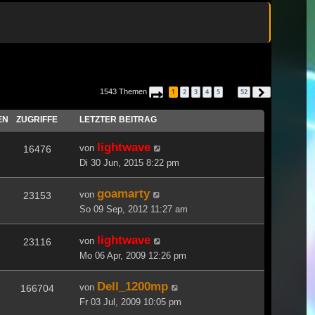
1543 Themen
1
2
3
4
5
52
Seite
1
von
52
Nächste
…
EN
ZUGRIFFE
LETZTER BEITRAG
lightwave
von
16476
Di 30 Jun, 2015 8:22 pm
goamarty
von
23153
So 09 Sep, 2012 11:27 am
lightwave
von
23116
Mo 06 Apr, 2009 12:26 pm
Dell_1200mp
von
166704
Fr 03 Jul, 2009 10:05 pm