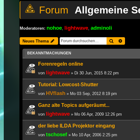
Allgemeine S
nohoe
lightwave
adminoli
Moderatoren:
,
,
Suche
Erweiter
Neues Thema
BEKANNTMACHUNGEN
Forenregeln online
lightwave
von
» Di 30 Jun, 2015 8:22 pm
Tutorial: Lowcost-Shutter
HVflash
von
» Mo 03 Sep, 2012 8:19 pm
Ganz alte Topics aufgeräumt...
lightwave
von
» Mo 06 Apr, 2009 12:26 pm
der liebe ILDA Projektor eingang
tschosef
von
» Mo 10 Apr, 2006 2:25 pm