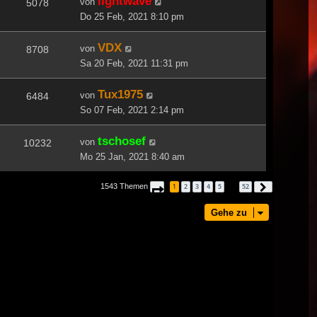
lightwave
von
5078
Do 25 Feb, 2021 8:10 pm
VDX
von
8708
Sa 20 Feb, 2021 11:31 pm
Tux1975
von
6484
So 07 Feb, 2021 2:14 pm
tschosef
von
10232
Mo 25 Jan, 2021 8:40 am
1543 Themen
1
2
3
4
5
52
Seite
1
von
52
Nächste
…
Gehe zu