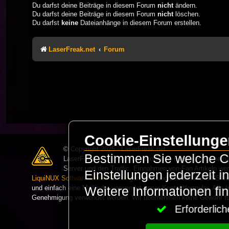
Du darfst deine Beiträge in diesem Forum
nicht
ändern.
Du darfst deine Beiträge in diesem Forum
nicht
löschen.
Du darfst
keine
Dateianhänge in diesem Forum erstellen.
LaserFreak.net
Forum
Cookie-Einstellung
© Copyright 2025 - LaserFreak.net
Bestimmen Sie welche Co
LaserFreak ist ein freies und offenes Forum zum Thema 
Server und den Traffic. Einnahmen von Fan Artikeln we
Einstellungen jederzeit 
LiquiNUX Software GmbH Berlin
gehostet und betreut. Als CMS v
und einfach eine Mail oder verwendet unser Kontaktformular. Alle I
Weitere Informationen fi
Genehmigung verwendet werden. Wir übernehmen keine Gewähr für 
Erforderli