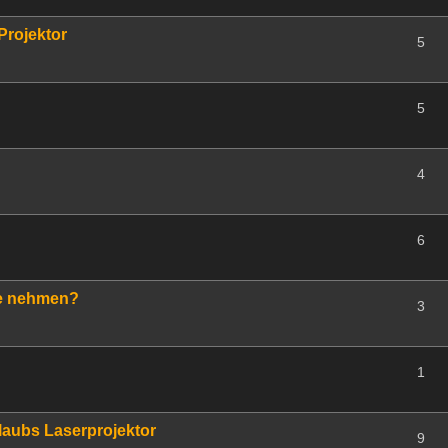
Projektor
5
5
4
6
fe nehmen?
3
1
laubs Laserprojektor
9