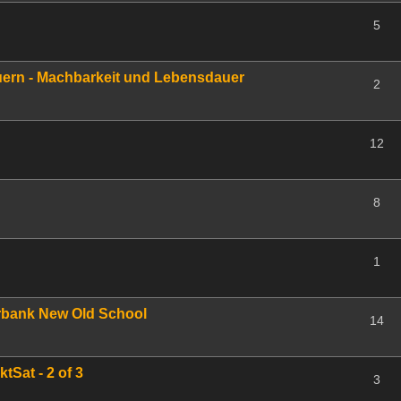
5
ern - Machbarkeit und Lebensdauer
2
12
8
1
rbank New Old School
14
tSat - 2 of 3
3