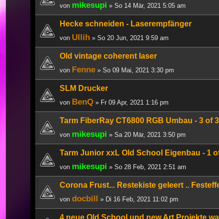
mikesupi
von
» So 14 Mär, 2021 5:05 am
Hecke schneiden - Laserempfänger
Ullih
von
» So 20 Jun, 2021 9:59 am
Old vintage coherent laser
Fenne
von
» So 09 Mai, 2021 3:30 pm
SLM Drucker
BenQ
von
» Fr 09 Apr, 2021 1:16 pm
Tarm FiberRay CT6800 RGB Umbau - 3 of 3
mikesupi
von
» Sa 20 Mär, 2021 3:50 pm
Tarm Junior xxL Old School Eigenbau - 1 o
mikesupi
von
» So 28 Feb, 2021 2:51 am
Corona Frust... Restekiste geleert .. Festef
docbill
von
» Di 16 Feb, 2021 11:02 pm
4 neue Old School und new Art Projekte wa