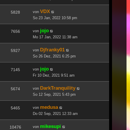
VDX
von
5828
So 23 Jan, 2022 10:58 pm
jojo
von
7656
Mo 17 Jan, 2022 11:38 am
Djfranky01
von
5927
So 26 Dez, 2021 6:25 pm
jojo
von
7145
Fr 10 Dez, 2021 9:51 am
DarkTranquility
von
5674
So 12 Sep, 2021 5:43 pm
medusa
von
5465
Do 02 Sep, 2021 12:33 am
mikesupi
von
10476