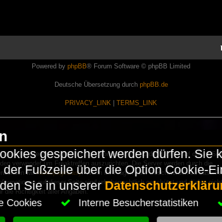
Powered by
phpBB
® Forum Software © phpBB Limited
Deutsche Übersetzung durch
phpBB.de
PRIVACY_LINK
|
TERMS_LINK
en
okies gespeichert werden dürfen. Sie 
Lasershowtechnik. Wir sind nicht kommerziell und die Banner auf dieser Seit
rden verwendet um Freaktreffen auszurichten. Die Server werden durch die
in der Fußzeile über die Option Cookie-E
erwenden wir
HomepageEasy
. Wenn Ihr Fragen oder Beschwerden zu LaserFr
nformationen auf dieser Seite sind urheberrechtlich geschützt und dürfen nicht
nden Sie in unserer
Datenschutzerkläru
die Richtigkeit aller Angaben.
che Cookies
Interne Besucherstatistiken