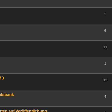
2
6
11
1
f 3
12
fektbank
4
rten auf Veröffentlichung