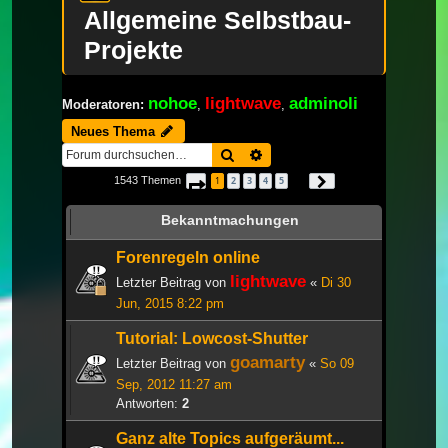
Allgemeine Selbstbau-
Projekte
nohoe
lightwave
adminoli
Moderatoren:
,
,
Neues Thema
Suche
Erweiterte Suche
1543 Themen
1
2
3
4
5
Seite
1
von
52
Nächste
…
Bekanntmachungen
Forenregeln online
lightwave
Letzter Beitrag von
«
Di 30
Jun, 2015 8:22 pm
Tutorial: Lowcost-Shutter
goamarty
Letzter Beitrag von
«
So 09
Sep, 2012 11:27 am
Antworten:
2
Ganz alte Topics aufgeräumt...