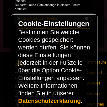
löschen.
Du darfst
keine
Dateianhänge in diesem Forum
erstellen.
LaserFreak.net
Forum
Cookie-Einstellungen
Powered by
phpBB
® Forum Software © phpBB
Bestimmen Sie welche
Limited
Deutsche Übersetzung durch
phpBB.de
Cookies gespeichert
PRIVACY_LINK
|
TERMS_LINK
werden dürfen. Sie können
diese Einstellungen
© Copyright 2025 -
jederzeit in der Fußzeile
Impressum
LaserFreak.net
LaserFreak ist ein freies und
über die Option Cookie-
Datenschut
offenes Forum zum Thema
Einstellungen anpassen.
Lasershowtechnik. Wir sind nicht
kommerziell und die Banner auf dieser
Kontakt
Weitere Informationen
Seite finanzieren die Server und den
Traffic. Einnahmen von Fan Artikeln
finden Sie in unserer
Cookies
werden verwendet um Freaktreffen
Datenschutzerklärung
.
auszurichten. Die Server werden durch
Memories
die
LiquiNUX Software GmbH Berlin