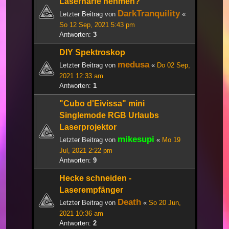
Laserharfe nehmen?
DarkTranquility
Letzter Beitrag von
«
So 12 Sep, 2021 5:43 pm
Antworten:
3
DIY Spektroskop
medusa
Letzter Beitrag von
«
Do 02 Sep,
2021 12:33 am
Antworten:
1
"Cubo d'Eivissa" mini
Singlemode RGB Urlaubs
Laserprojektor
mikesupi
Letzter Beitrag von
«
Mo 19
Jul, 2021 2:22 pm
Antworten:
9
Hecke schneiden -
Laserempfänger
Death
Letzter Beitrag von
«
So 20 Jun,
2021 10:36 am
Antworten:
2