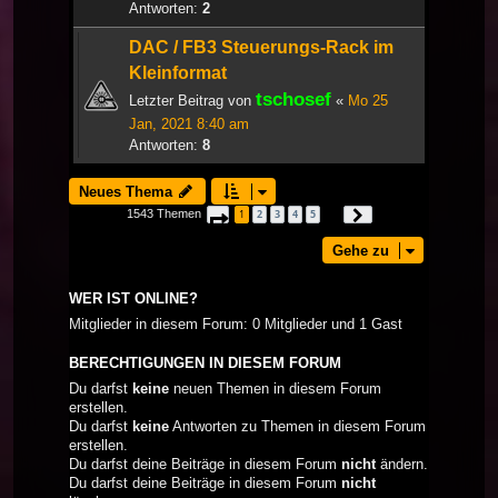
Antworten:
2
DAC / FB3 Steuerungs-Rack im
Kleinformat
tschosef
Letzter Beitrag von
«
Mo 25
Jan, 2021 8:40 am
Antworten:
8
Neues Thema
1543 Themen
1
2
3
4
5
Seite
1
von
52
Nächste
…
Gehe zu
WER IST ONLINE?
Mitglieder in diesem Forum: 0 Mitglieder und 1 Gast
BERECHTIGUNGEN IN DIESEM FORUM
Du darfst
keine
neuen Themen in diesem Forum
erstellen.
Du darfst
keine
Antworten zu Themen in diesem Forum
erstellen.
Du darfst deine Beiträge in diesem Forum
nicht
ändern.
Du darfst deine Beiträge in diesem Forum
nicht