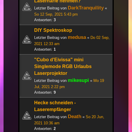
Laserharfe nehmen?
DarkTranquility
Letzter Beitrag von
«
So 12 Sep, 2021 5:43 pm
Antworten:
3
DIY Spektroskop
medusa
Letzter Beitrag von
«
Do 02 Sep,
2021 12:33 am
Antworten:
1
"Cubo d'Eivissa" mini
Singlemode RGB Urlaubs
Laserprojektor
mikesupi
Letzter Beitrag von
«
Mo 19
Jul, 2021 2:22 pm
Antworten:
9
Hecke schneiden -
Laserempfänger
Death
Letzter Beitrag von
«
So 20 Jun,
2021 10:36 am
Antworten:
2