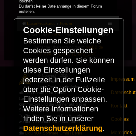
löschen.
Du darfst
keine
Dateianhänge in diesem Forum
erstellen.
LaserFreak.net
Forum
Cookie-Einstellungen
Powered by
phpBB
® Forum Software © phpBB
Bestimmen Sie welche
Limited
Deutsche Übersetzung durch
phpBB.de
Cookies gespeichert
PRIVACY_LINK
|
TERMS_LINK
werden dürfen. Sie können
diese Einstellungen
© Copyright 2025 -
jederzeit in der Fußzeile
Impressum
LaserFreak.net
LaserFreak ist ein freies und
über die Option Cookie-
Datenschut
offenes Forum zum Thema
Einstellungen anpassen.
Lasershowtechnik. Wir sind nicht
kommerziell und die Banner auf dieser
Kontakt
Weitere Informationen
Seite finanzieren die Server und den
Traffic. Einnahmen von Fan Artikeln
finden Sie in unserer
Cookies
werden verwendet um Freaktreffen
Datenschutzerklärung
.
auszurichten. Die Server werden durch
Memories
die
LiquiNUX Software GmbH Berlin