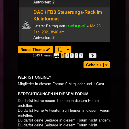
Antworten:
2
DAC / FB3 Steuerungs-Rack im
Kleinformat
tschosef
Letzter Beitrag von
«
Mo 25
Jan, 2021 8:40 am
Antworten:
8
Neues Thema
1543 Themen
1
2
3
4
5
Seite
1
von
52
Nächste
…
Gehe zu
WER IST ONLINE?
Mitglieder in diesem Forum: 0 Mitglieder und 1 Gast
BERECHTIGUNGEN IN DIESEM FORUM
Du darfst
keine
neuen Themen in diesem Forum
erstellen.
Du darfst
keine
Antworten zu Themen in diesem Forum
erstellen.
Du darfst deine Beiträge in diesem Forum
nicht
ändern.
Du darfst deine Beiträge in diesem Forum
nicht