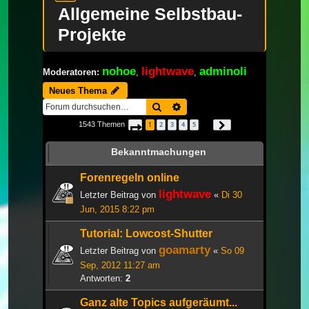
Allgemeine Selbstbau-
Projekte
nohoe
lightwave
adminoli
Moderatoren:
,
,
Neues Thema
Suche
Erweiterte Suche
1543 Themen
1
2
3
4
5
Seite
1
von
52
Nächste
…
Bekanntmachungen
Forenregeln online
lightwave
Letzter Beitrag von
«
Di 30
Jun, 2015 8:22 pm
Tutorial: Lowcost-Shutter
goamarty
Letzter Beitrag von
«
So 09
Sep, 2012 11:27 am
Antworten:
2
Ganz alte Topics aufgeräumt...