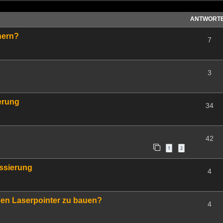
ANTWORT
nern?
7
3
erung
34
42
1
2
ssierung
4
inen Laserpointer zu bauen?
4