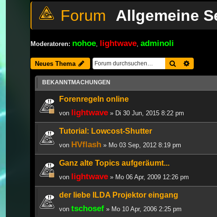
Allgemeine S
nohoe
lightwave
adminoli
Moderatoren:
,
,
Suche
Erweiter
Neues Thema
BEKANNTMACHUNGEN
Forenregeln online
lightwave
von
» Di 30 Jun, 2015 8:22 pm
Tutorial: Lowcost-Shutter
HVflash
von
» Mo 03 Sep, 2012 8:19 pm
Ganz alte Topics aufgeräumt...
lightwave
von
» Mo 06 Apr, 2009 12:26 pm
der liebe ILDA Projektor eingang
tschosef
von
» Mo 10 Apr, 2006 2:25 pm