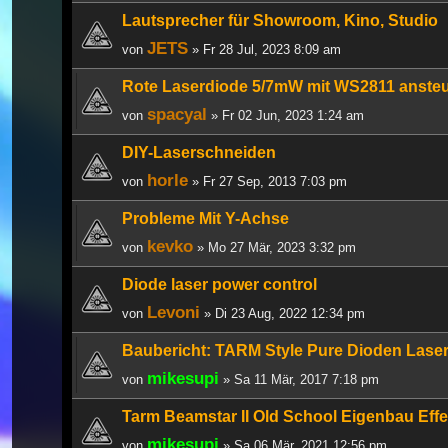
Lautsprecher für Showroom, Kino, Studio
JETS
von
» Fr 28 Jul, 2023 8:09 am
Rote Laserdiode 5/7mW mit WS2811 ansteu
spacyal
von
» Fr 02 Jun, 2023 1:24 am
DIY-Laserschneiden
horle
von
» Fr 27 Sep, 2013 7:03 pm
Probleme Mit Y-Achse
kevko
von
» Mo 27 Mär, 2023 3:32 pm
Diode laser power control
Levoni
von
» Di 23 Aug, 2022 12:34 pm
Baubericht: TARM Style Pure Dioden Lase
mikesupi
von
» Sa 11 Mär, 2017 7:18 pm
Tarm Beamstar II Old School Eigenbau Effek
mikesupi
von
» Sa 06 Mär, 2021 12:56 pm