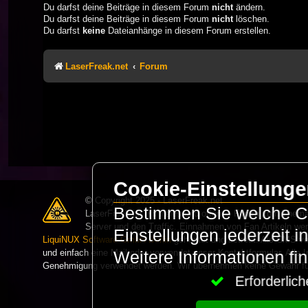
Du darfst deine Beiträge in diesem Forum
nicht
ändern.
Du darfst deine Beiträge in diesem Forum
nicht
löschen.
Du darfst
keine
Dateianhänge in diesem Forum erstellen.
LaserFreak.net
Forum
Cookie-Einstellung
© Copyright 2025 - LaserFreak.net
Bestimmen Sie welche Co
LaserFreak ist ein freies und offenes Forum zum Thema 
Server und den Traffic. Einnahmen von Fan Artikeln we
Einstellungen jederzeit 
LiquiNUX Software GmbH Berlin
gehostet und betreut. Als CMS v
und einfach eine Mail oder verwendet unser Kontaktformular. Alle I
Weitere Informationen fi
Genehmigung verwendet werden. Wir übernehmen keine Gewähr für 
Erforderli