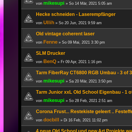
mikesupi
von
» So 14 Mär, 2021 5:05 am
Hecke schneiden - Laserempfänger
Ullih
von
» So 20 Jun, 2021 9:59 am
Old vintage coherent laser
Fenne
von
» So 09 Mai, 2021 3:30 pm
SLM Drucker
BenQ
von
» Fr 09 Apr, 2021 1:16 pm
Tarm FiberRay CT6800 RGB Umbau - 3 of 3
mikesupi
von
» Sa 20 Mär, 2021 3:50 pm
Tarm Junior xxL Old School Eigenbau - 1 o
mikesupi
von
» So 28 Feb, 2021 2:51 am
Corona Frust... Restekiste geleert .. Festef
docbill
von
» Di 16 Feb, 2021 11:02 pm
4 neue Old School und new Art Projekte wa