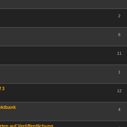
2
6
11
1
f 3
12
fektbank
4
rten auf Veröffentlichung