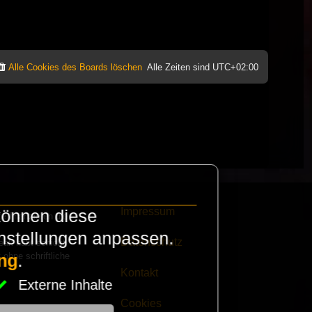
Alle Cookies des Boards löschen
Alle Zeiten sind
UTC+02:00
Impressum
können diese
e finanzieren die
instellungen anpassen.
Datenschutz
eak habt schickt
 ohne schriftliche
ng
.
Kontakt
Externe Inhalte
Cookies