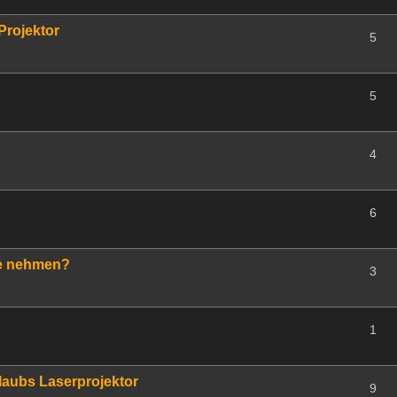
Projektor
5
5
4
6
fe nehmen?
3
1
laubs Laserprojektor
9