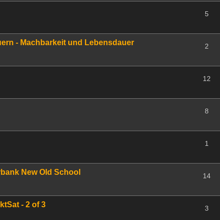
5
ern - Machbarkeit und Lebensdauer
2
12
8
1
rbank New Old School
14
tSat - 2 of 3
3