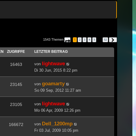
1543 Themen
1
2
3
4
5
52
Seite
1
von
52
Nächste
…
EN
ZUGRIFFE
LETZTER BEITRAG
lightwave
von
16463
Di 30 Jun, 2015 8:22 pm
goamarty
von
23145
So 09 Sep, 2012 11:27 am
lightwave
von
23105
Mo 06 Apr, 2009 12:26 pm
Dell_1200mp
von
166672
Fr 03 Jul, 2009 10:05 pm