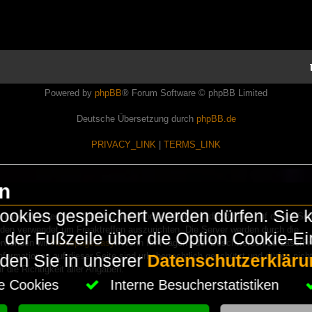
Powered by
phpBB
® Forum Software © phpBB Limited
Deutsche Übersetzung durch
phpBB.de
PRIVACY_LINK
|
TERMS_LINK
en
okies gespeichert werden dürfen. Sie 
Lasershowtechnik. Wir sind nicht kommerziell und die Banner auf dieser Seit
rden verwendet um Freaktreffen auszurichten. Die Server werden durch die
in der Fußzeile über die Option Cookie-E
erwenden wir
HomepageEasy
. Wenn Ihr Fragen oder Beschwerden zu LaserFr
nformationen auf dieser Seite sind urheberrechtlich geschützt und dürfen nicht
nden Sie in unserer
Datenschutzerkläru
die Richtigkeit aller Angaben.
che Cookies
Interne Besucherstatistiken