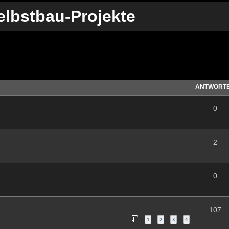
elbstbau-Projekte
te Suche
ANTWORT
0
2
0
107
1
2
3
4