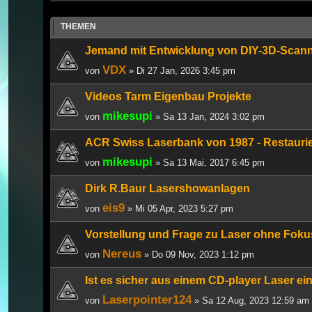
THEMEN
Jemand mit Entwicklung von DIY-3D-Scan
VDX
von
» Di 27 Jan, 2026 3:45 pm
Videos Tarm Eigenbau Projekte
mikesupi
von
» Sa 13 Jan, 2024 3:02 pm
ACR Swiss Laserbank von 1987 - Restauri
mikesupi
von
» Sa 13 Mai, 2017 6:45 pm
Dirk R.Baur Lasershowanlagen
eis9
von
» Mi 05 Apr, 2023 5:27 pm
Vorstellung und Frage zu Laser ohne Foku
Nereus
von
» Do 09 Nov, 2023 1:12 pm
Ist es sicher aus einem CD-player Laser e
Laserpointer124
von
» Sa 12 Aug, 2023 12:59 am