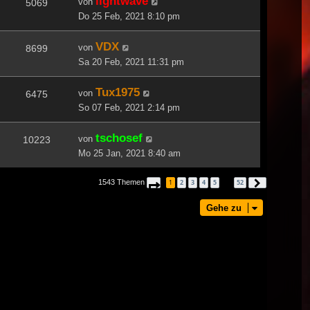
lightwave
von
5069
Do 25 Feb, 2021 8:10 pm
VDX
von
8699
Sa 20 Feb, 2021 11:31 pm
Tux1975
von
6475
So 07 Feb, 2021 2:14 pm
tschosef
von
10223
Mo 25 Jan, 2021 8:40 am
1543 Themen
1
2
3
4
5
52
Seite
1
von
52
Nächste
…
Gehe zu