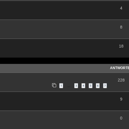
4
8
18
ANTWORT
228
1
3
4
5
6
7
…
9
0