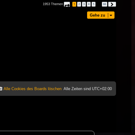
1953 Themen
1
2
3
4
5
66
Seite
1
von
66
Nächste
…
Gehe zu
Alle Cookies des Boards löschen
Alle Zeiten sind
UTC+02:00