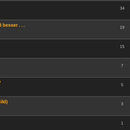
34
besser . . .
19
15
7
?
5
ild)
3
1