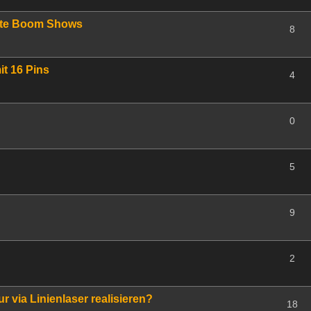
vate Boom Shows
8
t 16 Pins
4
0
5
9
2
r via Linienlaser realisieren?
18