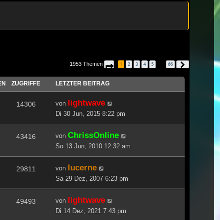
1953 Themen
1
2
3
4
5
66
Seite
1
von
66
Nächste
…
EN
ZUGRIFFE
LETZTER BEITRAG
lightwave
von
14306
Di 30 Jun, 2015 8:22 pm
ChrissOnline
von
43416
So 13 Jun, 2010 12:32 am
lucerne
von
29811
Sa 29 Dez, 2007 6:23 pm
lightwave
von
49493
Di 14 Dez, 2021 7:43 pm