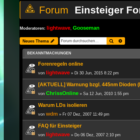
Einsteiger F
lightwave
Gooseman
Moderatoren:
,
Suche
Erweiter
Neues Thema
BEKANNTMACHUNGEN
Forenregeln online
lightwave
von
» Di 30 Jun, 2015 8:22 pm
[AKTUELL] Warnung bzgl. 445nm Dioden (
ChrissOnline
von
» Sa 12 Jun, 2010 1:55 pm
Warum LDs isolieren
wdm
von
» Fr 07 Dez, 2007 11:49 pm
FAQ für Einsteiger
lightwave
von
» Do 06 Dez, 2007 2:10 pm