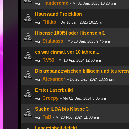
Handcreme
von
» Mi 01 Jan, 2025 10:28 pm
Hauswand Projektion
Flikko
von
» Do 16 Jan, 2025 10:25 am
Hisense 100l5f oder Hisense pl1
Stukaass
von
» Mo 13 Jan, 2025 9:46 am
es war einmal, vor 10 jahren...
RV50
von
» Mi 10 Apr, 2024 12:50 am
Diskrepanz zwischen billigem und teureren
Alexander
von
» Do 26 Dez, 2024 10:55 pm
Erster Laserbuild
Creepy
von
» Mo 02 Dez, 2024 3:06 pm
Suche ILDA bis Klasse 3
FaB
von
» Mi 20 Nov, 2024 11:38 am
Lasereinheit defekt