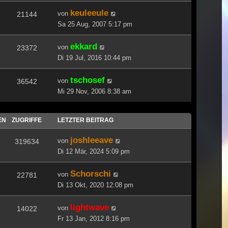
keuleeule
von
21144
Sa 25 Aug, 2007 5:17 pm
ekkard
von
23372
Di 19 Jul, 2016 10:44 pm
tschosef
von
36542
Mi 29 Nov, 2006 8:38 am
EN
ZUGRIFFE
LETZTER BEITRAG
joshleeave
von
319634
Di 12 Mär, 2024 5:09 pm
Schorschi
von
22781
Di 13 Okt, 2020 12:08 pm
lightwave
von
14022
Fr 13 Jan, 2012 8:16 pm