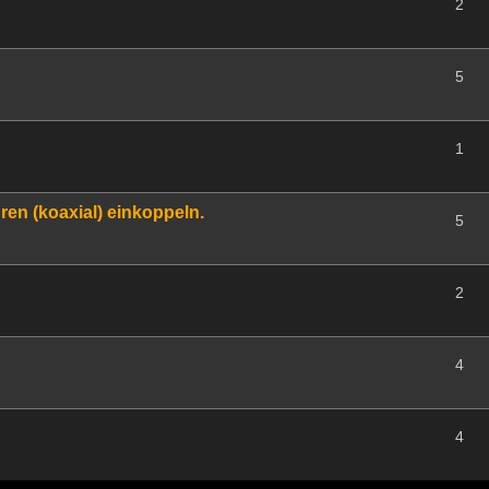
2
5
1
n (koaxial) einkoppeln.
5
2
4
4