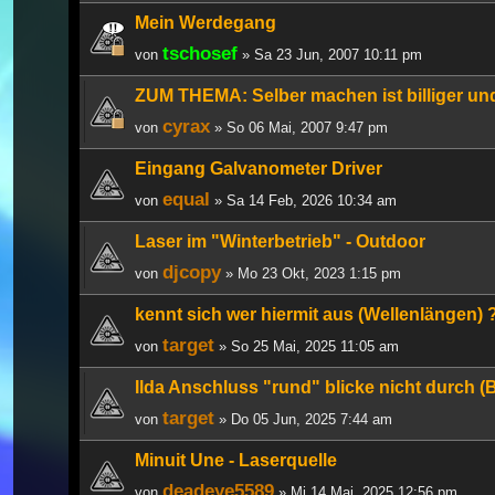
Mein Werdegang
tschosef
von
» Sa 23 Jun, 2007 10:11 pm
ZUM THEMA: Selber machen ist billiger und 
cyrax
von
» So 06 Mai, 2007 9:47 pm
Eingang Galvanometer Driver
equal
von
» Sa 14 Feb, 2026 10:34 am
Laser im "Winterbetrieb" - Outdoor
djcopy
von
» Mo 23 Okt, 2023 1:15 pm
kennt sich wer hiermit aus (Wellenlängen) 
target
von
» So 25 Mai, 2025 11:05 am
Ilda Anschluss "rund" blicke nicht durch (B
target
von
» Do 05 Jun, 2025 7:44 am
Minuit Une - Laserquelle
deadeye5589
von
» Mi 14 Mai, 2025 12:56 pm