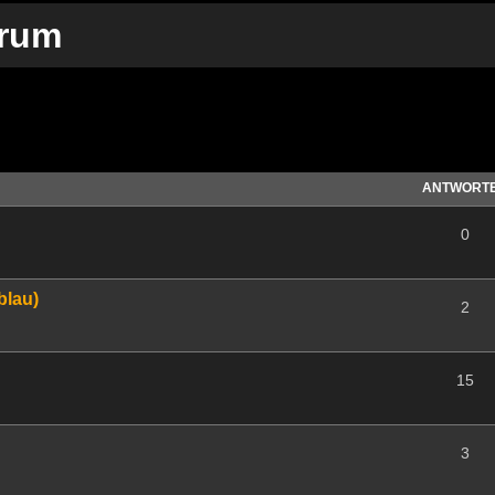
orum
te Suche
ANTWORT
0
blau)
2
15
3