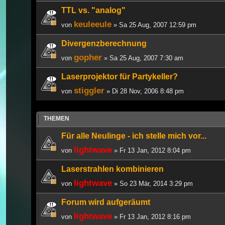
TTL vs. "analog"
keuleeule
von
» Sa 25 Aug, 2007 12:59 pm
Divergenzberechnung
gopher
von
» Sa 25 Aug, 2007 7:30 am
Laserprojektor für Partykeller?
stiggler
von
» Di 28 Nov, 2006 8:48 pm
THEMEN
Für alle Neulinge - ich stelle mich vor...
lightwave
von
» Fr 13 Jan, 2012 8:04 pm
Laserstrahlen kombinieren
lightwave
von
» So 23 Mär, 2014 3:29 pm
Forum wird aufgeräumt
lightwave
von
» Fr 13 Jan, 2012 8:16 pm