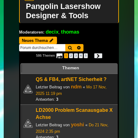
Pangolin Lasershow
Designer & Tools
decix
thomas
Moderatoren:
,
Neues Thema
Suche
Erweiterte Suche
586 Themen
1
2
3
4
5
Seite
1
von
20
Nächste
…
Themen
QS & FB4, artNET Sicherheit ?
ndm
Letzter Beitrag von
«
Mo 17 Nov,
2025 11:19 pm
Antworten:
3
LD2000 Problem Scanausgabe X
Achse
yoshi
Letzter Beitrag von
«
Do 21 Nov,
2024 2:35 pm
Antworten:
3