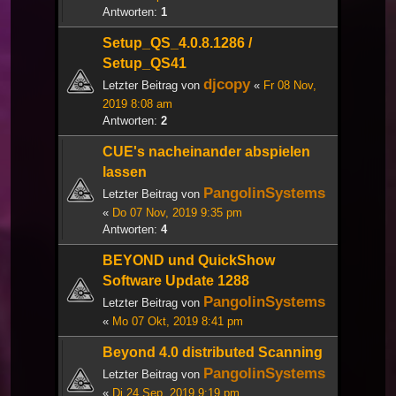
Antworten:
1
Setup_QS_4.0.8.1286 /
Setup_QS41
djcopy
Letzter Beitrag von
«
Fr 08 Nov,
2019 8:08 am
Antworten:
2
CUE's nacheinander abspielen
lassen
PangolinSystems
Letzter Beitrag von
«
Do 07 Nov, 2019 9:35 pm
Antworten:
4
BEYOND und QuickShow
Software Update 1288
PangolinSystems
Letzter Beitrag von
«
Mo 07 Okt, 2019 8:41 pm
Beyond 4.0 distributed Scanning
PangolinSystems
Letzter Beitrag von
«
Di 24 Sep, 2019 9:19 pm