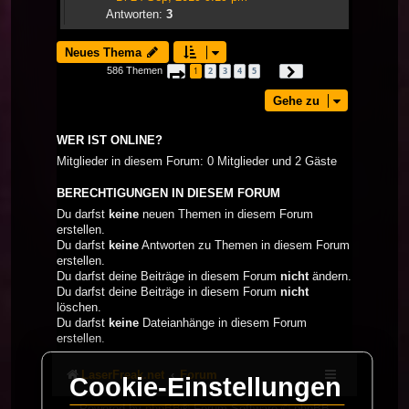
Antworten:
3
Neues Thema
586 Themen
1
2
3
4
5
Seite
1
von
20
Nächste
…
Gehe zu
WER IST ONLINE?
Mitglieder in diesem Forum: 0 Mitglieder und 2 Gäste
BERECHTIGUNGEN IN DIESEM FORUM
Du darfst
keine
neuen Themen in diesem Forum
erstellen.
Du darfst
keine
Antworten zu Themen in diesem Forum
erstellen.
Du darfst deine Beiträge in diesem Forum
nicht
ändern.
Du darfst deine Beiträge in diesem Forum
nicht
löschen.
Du darfst
keine
Dateianhänge in diesem Forum
erstellen.
LaserFreak.net
Forum
Cookie-Einstellungen
Powered by
phpBB
® Forum Software © phpBB