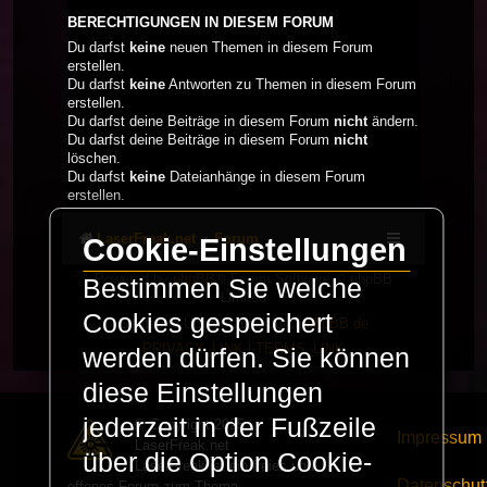
BERECHTIGUNGEN IN DIESEM FORUM
Du darfst
keine
neuen Themen in diesem Forum
erstellen.
Du darfst
keine
Antworten zu Themen in diesem Forum
erstellen.
Du darfst deine Beiträge in diesem Forum
nicht
ändern.
Du darfst deine Beiträge in diesem Forum
nicht
löschen.
Du darfst
keine
Dateianhänge in diesem Forum
erstellen.
LaserFreak.net
Forum
Cookie-Einstellungen
Powered by
phpBB
® Forum Software © phpBB
Bestimmen Sie welche
Limited
Cookies gespeichert
Deutsche Übersetzung durch
phpBB.de
PRIVACY_LINK
|
TERMS_LINK
werden dürfen. Sie können
diese Einstellungen
jederzeit in der Fußzeile
© Copyright 2025 -
Impressum
LaserFreak.net
über die Option Cookie-
LaserFreak ist ein freies und
Datenschut
offenes Forum zum Thema