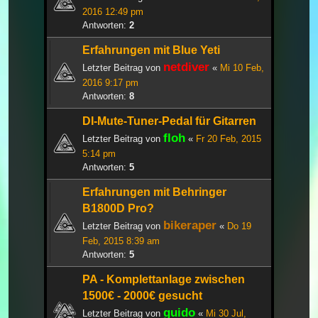
2016 12:49 pm
Antworten:
2
Erfahrungen mit Blue Yeti
netdiver
Letzter Beitrag von
«
Mi 10 Feb,
2016 9:17 pm
Antworten:
8
DI-Mute-Tuner-Pedal für Gitarren
floh
Letzter Beitrag von
«
Fr 20 Feb, 2015
5:14 pm
Antworten:
5
Erfahrungen mit Behringer
B1800D Pro?
bikeraper
Letzter Beitrag von
«
Do 19
Feb, 2015 8:39 am
Antworten:
5
PA - Komplettanlage zwischen
1500€ - 2000€ gesucht
guido
Letzter Beitrag von
«
Mi 30 Jul,