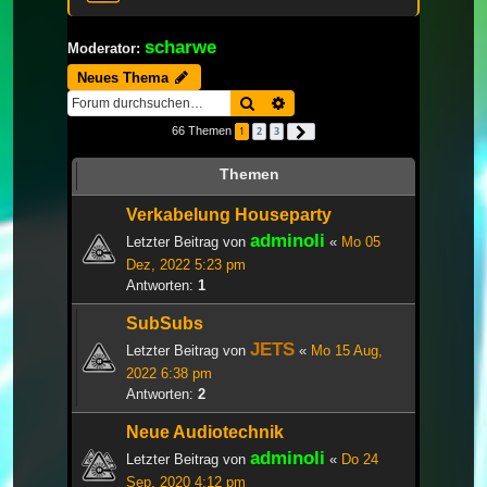
scharwe
Moderator:
Neues Thema
Suche
Erweiterte Suche
66 Themen
1
2
3
Nächste
Themen
Verkabelung Houseparty
adminoli
Letzter Beitrag von
«
Mo 05
Dez, 2022 5:23 pm
Antworten:
1
SubSubs
JETS
Letzter Beitrag von
«
Mo 15 Aug,
2022 6:38 pm
Antworten:
2
Neue Audiotechnik
adminoli
Letzter Beitrag von
«
Do 24
Sep, 2020 4:12 pm