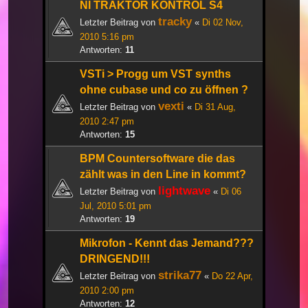
NI TRAKTOR KONTROL S4
tracky
Letzter Beitrag von
«
Di 02 Nov,
2010 5:16 pm
Antworten:
11
VSTi > Progg um VST synths
ohne cubase und co zu öffnen ?
vexti
Letzter Beitrag von
«
Di 31 Aug,
2010 2:47 pm
Antworten:
15
BPM Countersoftware die das
zählt was in den Line in kommt?
lightwave
Letzter Beitrag von
«
Di 06
Jul, 2010 5:01 pm
Antworten:
19
Mikrofon - Kennt das Jemand???
DRINGEND!!!
strika77
Letzter Beitrag von
«
Do 22 Apr,
2010 2:00 pm
Antworten:
12