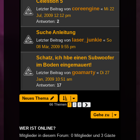
Celestion 5
coreengine
Letzter Beitrag von
«
Mi 22
Jul, 2009 12:12 pm
Antworten:
2
Suche Anleitung
laser_junkie
Letzter Beitrag von
«
So
08 Mär, 2009 9:55 pm
Schatz, ich hbe einen Subwoofer
im Boden eingemauert!
goamarty
Letzter Beitrag von
«
Di 27
Jan, 2009 10:51 am
Antworten:
17
Neues Thema
66 Themen
1
2
3
Nächste
Gehe zu
WER IST ONLINE?
Mitglieder in diesem Forum: 0 Mitglieder und 3 Gäste