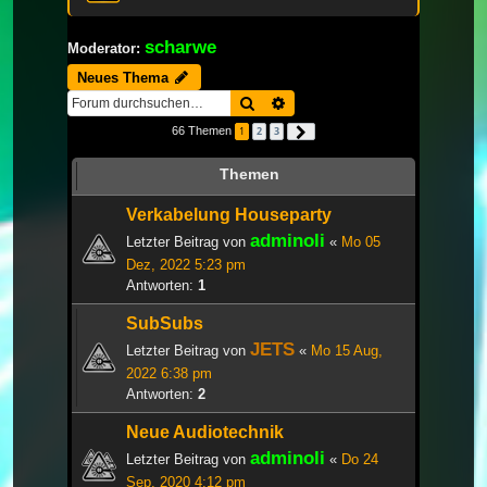
scharwe
Moderator:
Neues Thema
Suche
Erweiterte Suche
66 Themen
1
2
3
Nächste
Themen
Verkabelung Houseparty
adminoli
Letzter Beitrag von
«
Mo 05
Dez, 2022 5:23 pm
Antworten:
1
SubSubs
JETS
Letzter Beitrag von
«
Mo 15 Aug,
2022 6:38 pm
Antworten:
2
Neue Audiotechnik
adminoli
Letzter Beitrag von
«
Do 24
Sep, 2020 4:12 pm