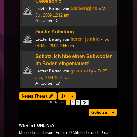
Celestion 5
coreengine
Letzter Beitrag von
«
Mi 22
Jul, 2009 12:12 pm
Antworten:
2
Suche Anleitung
laser_junkie
Letzter Beitrag von
«
So
08 Mär, 2009 9:55 pm
Schatz, ich hbe einen Subwoofer
im Boden eingemauert!
goamarty
Letzter Beitrag von
«
Di 27
Jan, 2009 10:51 am
Antworten:
17
Neues Thema
66 Themen
1
2
3
Nächste
Gehe zu
WER IST ONLINE?
Mitglieder in diesem Forum: 0 Mitglieder und 1 Gast