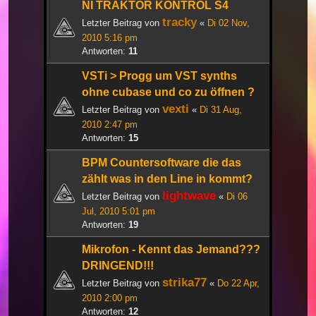
NI TRAKTOR KONTROL S4
tracky
Letzter Beitrag von
«
Di 02 Nov,
2010 5:16 pm
Antworten:
11
VSTi > Progg um VST synths
ohne cubase und co zu öffnen ?
vexti
Letzter Beitrag von
«
Di 31 Aug,
2010 2:47 pm
Antworten:
15
BPM Countersoftware die das
zählt was in den Line in kommt?
lightwave
Letzter Beitrag von
«
Di 06
Jul, 2010 5:01 pm
Antworten:
19
Mikrofon - Kennt das Jemand???
DRINGEND!!!
strika77
Letzter Beitrag von
«
Do 22 Apr,
2010 2:00 pm
Antworten:
12