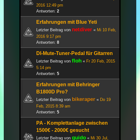
2016 12:49 pm
Antworten:
2
Erfahrungen mit Blue Yeti
netdiver
Letzter Beitrag von
«
Mi 10 Feb,
2016 9:17 pm
Antworten:
8
DI-Mute-Tuner-Pedal für Gitarren
floh
Letzter Beitrag von
«
Fr 20 Feb, 2015
5:14 pm
Antworten:
5
Erfahrungen mit Behringer
B1800D Pro?
bikeraper
Letzter Beitrag von
«
Do 19
Feb, 2015 8:39 am
Antworten:
5
PA - Komplettanlage zwischen
1500€ - 2000€ gesucht
guido
Letzter Beitrag von
«
Mi 30 Jul,