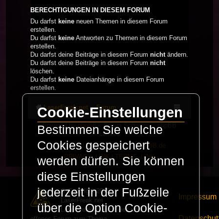
BERECHTIGUNGEN IN DIESEM FORUM
Du darfst
keine
neuen Themen in diesem Forum
erstellen.
Du darfst
keine
Antworten zu Themen in diesem Forum
erstellen.
Du darfst deine Beiträge in diesem Forum
nicht
ändern.
Du darfst deine Beiträge in diesem Forum
nicht
löschen.
Du darfst
keine
Dateianhänge in diesem Forum
erstellen.
LaserFreak.net
Forum
Cookie-Einstellungen
Powered by
phpBB
® Forum Software © phpBB
Bestimmen Sie welche
Limited
Cookies gespeichert
Deutsche Übersetzung durch
phpBB.de
PRIVACY_LINK
|
TERMS_LINK
werden dürfen. Sie können
diese Einstellungen
jederzeit in der Fußzeile
© Copyright 2025 -
Impressum
LaserFreak.net
über die Option Cookie-
LaserFreak ist ein freies und
Datenschut
offenes Forum zum Thema