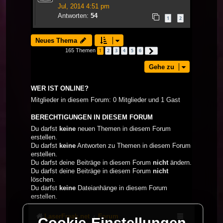
Jul, 2014 4:51 pm
Antworten:
54
1
2
Neues Thema
165 Themen
1
2
3
4
5
6
Nächste
Gehe zu
WER IST ONLINE?
Mitglieder in diesem Forum: 0 Mitglieder und 1 Gast
BERECHTIGUNGEN IN DIESEM FORUM
Du darfst
keine
neuen Themen in diesem Forum
erstellen.
Du darfst
keine
Antworten zu Themen in diesem Forum
erstellen.
Du darfst deine Beiträge in diesem Forum
nicht
ändern.
Du darfst deine Beiträge in diesem Forum
nicht
löschen.
Du darfst
keine
Dateianhänge in diesem Forum
erstellen.
LaserFreak.net
Forum