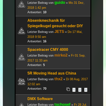
guido
Letzter Beitrag von
«
Mo 31 Dez,
2018 1:42 pm
Antworten:
10
Absenkmechanik für
Spiegelkugel gesucht oder DIY
JETS
Letzter Beitrag von
«
Do 17 Mai,
2018 9:50 am
Antworten:
16
Spacetracer CMY 4000
mirko2
Letzter Beitrag von
«
Fr 01 Sep,
2017 11:33 am
Antworten:
5
5R Moving Head aus China
thx2
Letzter Beitrag von
«
Di 08 Aug, 2017
12:02 am
Antworten:
70
1
2
3
DMX Software
tschosef
Letzter Beitrag von
«
Fr 28 Jul,