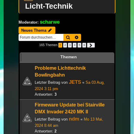
Licht-Technik
scharwe
Moderator:
Neues Thema
Suche
Erweiterte Suche
165 Themen
1
2
3
4
5
6
Nächste
Themen
Probleme Lichttechnik
Bowlingbahn
JETS
Letzter Beitrag von
«
Sa 03 Aug,
2024 3:11 pm
Antworten:
3
Firmeware Update bei Stairville
DMX Invader 2420 MK II
ndm
Letzter Beitrag von
«
Mo 13 Mai,
2024 8:44 am
Antworten:
2