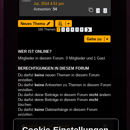
Jul, 2014 4:51 pm
Antworten:
54
1
2
Neues Thema
165 Themen
1
2
3
4
5
6
Nächste
Gehe zu
WER IST ONLINE?
Mitglieder in diesem Forum: 0 Mitglieder und 1 Gast
BERECHTIGUNGEN IN DIESEM FORUM
Du darfst
keine
neuen Themen in diesem Forum
erstellen.
Du darfst
keine
Antworten zu Themen in diesem Forum
erstellen.
Du darfst deine Beiträge in diesem Forum
nicht
ändern.
Du darfst deine Beiträge in diesem Forum
nicht
löschen.
Du darfst
keine
Dateianhänge in diesem Forum
erstellen.
LaserFreak.net
Forum