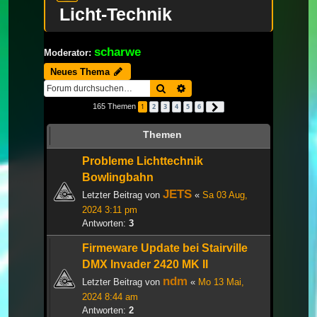
Licht-Technik
scharwe
Moderator:
Neues Thema
Suche
Erweiterte Suche
165 Themen
1
2
3
4
5
6
Nächste
Themen
Probleme Lichttechnik
Bowlingbahn
JETS
Letzter Beitrag von
«
Sa 03 Aug,
2024 3:11 pm
Antworten:
3
Firmeware Update bei Stairville
DMX Invader 2420 MK II
ndm
Letzter Beitrag von
«
Mo 13 Mai,
2024 8:44 am
Antworten:
2