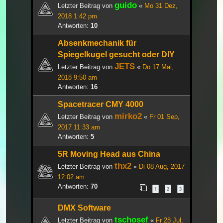
guido
Letzter Beitrag von
«
Mo 31 Dez,
2018 1:42 pm
Antworten:
10
Absenkmechanik für
Spiegelkugel gesucht oder DIY
JETS
Letzter Beitrag von
«
Do 17 Mai,
2018 9:50 am
Antworten:
16
Spacetracer CMY 4000
mirko2
Letzter Beitrag von
«
Fr 01 Sep,
2017 11:33 am
Antworten:
5
5R Moving Head aus China
thx2
Letzter Beitrag von
«
Di 08 Aug, 2017
12:02 am
Antworten:
70
1
2
3
DMX Software
tschosef
Letzter Beitrag von
«
Fr 28 Jul,