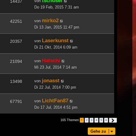
tschosef
von
14437
Do 19 Feb, 2015 7:31 am
mirko2
von
42251
Di 13 Jan, 2015 11:47 pm
Laserkunst
von
20357
Di 21 Okt, 2014 6:09 am
Hatschi
von
21094
Mi 23 Jul, 2014 7:14 am
jonasst
von
13498
Di 22 Jul, 2014 7:00 pm
LichtFan87
von
67791
Do 17 Jul, 2014 4:51 pm
165 Themen
1
2
3
4
5
6
Nächste
Gehe zu