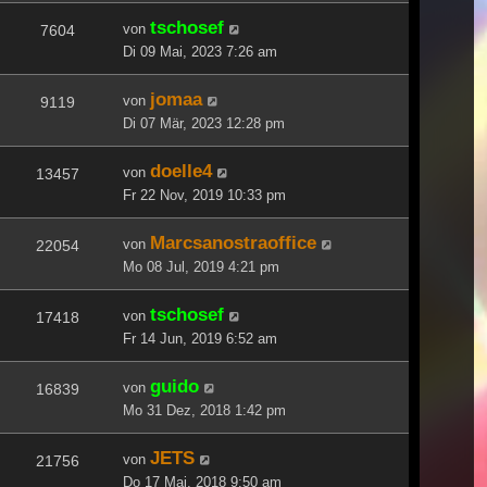
tschosef
von
7604
Di 09 Mai, 2023 7:26 am
jomaa
von
9119
Di 07 Mär, 2023 12:28 pm
doelle4
von
13457
Fr 22 Nov, 2019 10:33 pm
Marcsanostraoffice
von
22054
Mo 08 Jul, 2019 4:21 pm
tschosef
von
17418
Fr 14 Jun, 2019 6:52 am
guido
von
16839
Mo 31 Dez, 2018 1:42 pm
JETS
von
21756
Do 17 Mai, 2018 9:50 am