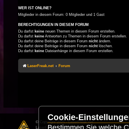
WER IST ONLINE?
Mitglieder in diesem Forum: 0 Mitglieder und 1 Gast
BERECHTIGUNGEN IN DIESEM FORUM
Du darfst
keine
neuen Themen in diesem Forum erstellen.
Du darfst
keine
Antworten zu Themen in diesem Forum erstellen.
Du darfst deine Beiträge in diesem Forum
nicht
ändern.
Du darfst deine Beiträge in diesem Forum
nicht
löschen.
Du darfst
keine
Dateianhänge in diesem Forum erstellen.
LaserFreak.net
Forum
Cookie-Einstellung
© Copyright 2025 - LaserFreak.net
Bestimmen Sie welche Co
LaserFreak ist ein freies und offenes Forum zum Thema 