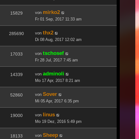
mirko2
von
15829
Fr 01 Sep, 2017 11:33 am
thx2
von
285690
Di 08 Aug, 2017 12:02 am
tschosef
von
17033
Fr 28 Jul, 2017 7:45 am
adminoli
von
14339
Mo 17 Apr, 2017 8:21 am
Sover
von
52860
Mi 05 Apr, 2017 6:35 pm
linus
von
19000
Mo 19 Dez, 2016 5:49 pm
Sheep
von
18133