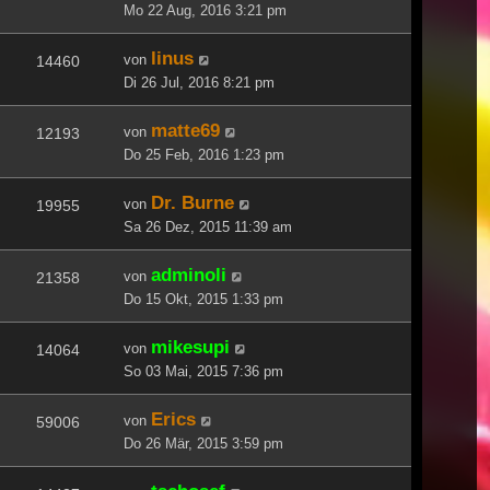
Mo 22 Aug, 2016 3:21 pm
linus
von
14460
Di 26 Jul, 2016 8:21 pm
matte69
von
12193
Do 25 Feb, 2016 1:23 pm
Dr. Burne
von
19955
Sa 26 Dez, 2015 11:39 am
adminoli
von
21358
Do 15 Okt, 2015 1:33 pm
mikesupi
von
14064
So 03 Mai, 2015 7:36 pm
Erics
von
59006
Do 26 Mär, 2015 3:59 pm