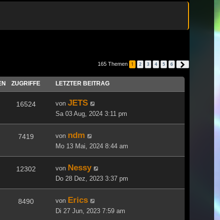
165 Themen
1
2
3
4
5
6
Nächste
EN
ZUGRIFFE
LETZTER BEITRAG
JETS
von
16524
Sa 03 Aug, 2024 3:11 pm
ndm
von
7419
Mo 13 Mai, 2024 8:44 am
Nessy
von
12302
Do 28 Dez, 2023 3:37 pm
Erics
von
8490
Di 27 Jun, 2023 7:59 am