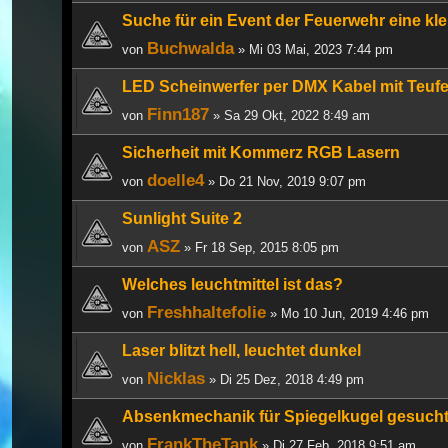
Suche für ein Event der Feuerwehr eine kle
Buchwalda
von
» Mi 03 Mai, 2023 7:44 pm
LED Scheinwerfer per DMX Kabel mit Teufe
Finn187
von
» Sa 29 Okt, 2022 8:49 am
Sicherheit mit Kommerz RGB Lasern
doelle4
von
» Do 21 Nov, 2019 9:07 pm
Sunlight Suite 2
ASZ
von
» Fr 18 Sep, 2015 8:05 pm
Welches leuchtmittel ist das?
Freshhaltefolie
von
» Mo 10 Jun, 2019 4:46 pm
Laser blitzt hell, leuchtet dunkel
Nicklas
von
» Di 25 Dez, 2018 4:49 pm
Absenkmechanik für Spiegelkugel gesucht
FrankTheTank
von
» Di 27 Feb, 2018 9:51 am