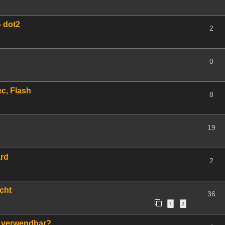
- dot2
2
0
ec, Flash
8
19
ard
2
cht
36
1
2
 verwendbar?