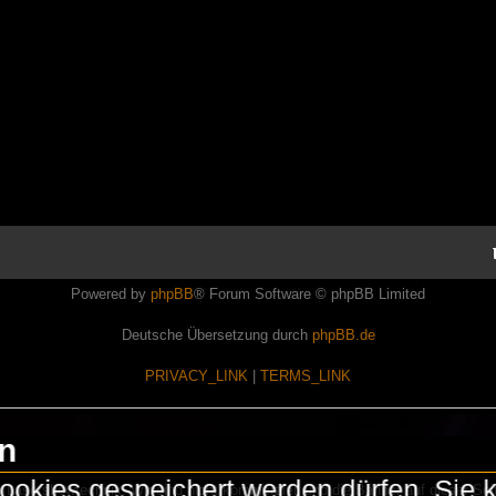
Powered by
phpBB
® Forum Software © phpBB Limited
Deutsche Übersetzung durch
phpBB.de
PRIVACY_LINK
|
TERMS_LINK
en
okies gespeichert werden dürfen. Sie 
Lasershowtechnik. Wir sind nicht kommerziell und die Banner auf dieser Seit