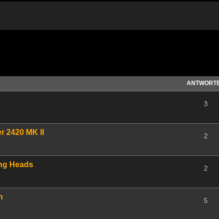
k
te Suche
ANTWORT
3
r 2420 MK II
2
ing Heads
2
n
5