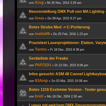
King
von
» Mi 26 Nov, 2014 3:29 am
Neuvorstellung DMX Pult von MA Lighting 
linus
von
» Do 09 Apr, 2015 8:27 pm
Botex Strobo Mod -> C-Portierung
matte69
von
» Do 25 Feb, 2016 1:23 pm
Praxistest Laserprojektoren: Elation, Varyt
Tomto
von
» Fr 18 Dez, 2015 8:38 pm
Geräteliste der Freaks
PAFODU
von
» Di 13 Okt, 2015 8:06 pm
Infos gesucht: ASM 48 Cannel Lightkeybo
63Amp
von
» So 03 Mai, 2015 10:08 am
Botex 1216 Exxtreme Version - Tester gesu
breti
von
» Mo 18 Okt, 2004 2:30 am
Lumax mit welchem DMX-Steuerprogramm