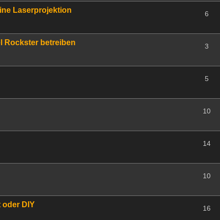
ine Laserprojektion
6
l Rockster betreiben
3
5
10
14
10
 oder DIY
16