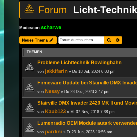
Licht-Techni
scharwe
Moderator:
Suche
Erweiter
Neues Thema
THEMEN
Probleme Lichttechnik Bowlingbahn
jakkifarin
von
» Do 18 Jul, 2024 6:00 pm
Firmeware Update bei Stairville DMX Invade
Nessy
von
» Do 28 Dez, 2023 3:47 pm
Stairville DMX Invader 2420 MK II und Mov
Kaub123
von
» Mi 07 Nov, 2018 7:38 pm
Lumenradio OEM Module autark verwende
pardini
von
» Fr 23 Jun, 2023 10:56 am