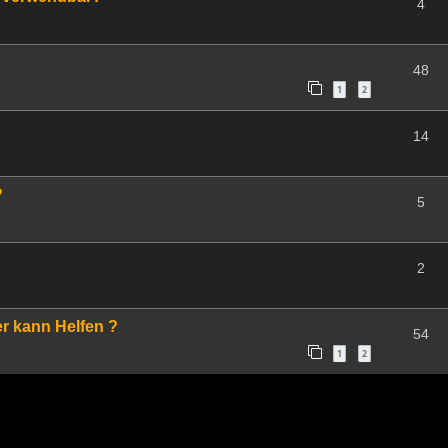
4
48
1
2
14
?
5
2
er kann Helfen ?
54
1
2