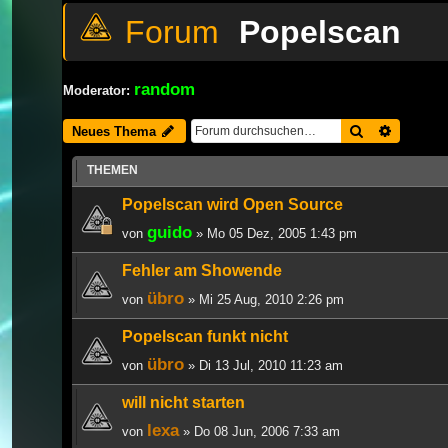
Popelscan
random
Moderator:
Suche
Erweiter
Neues Thema
THEMEN
Popelscan wird Open Source
guido
von
» Mo 05 Dez, 2005 1:43 pm
Fehler am Showende
übro
von
» Mi 25 Aug, 2010 2:26 pm
Popelscan funkt nicht
übro
von
» Di 13 Jul, 2010 11:23 am
will nicht starten
lexa
von
» Do 08 Jun, 2006 7:33 am