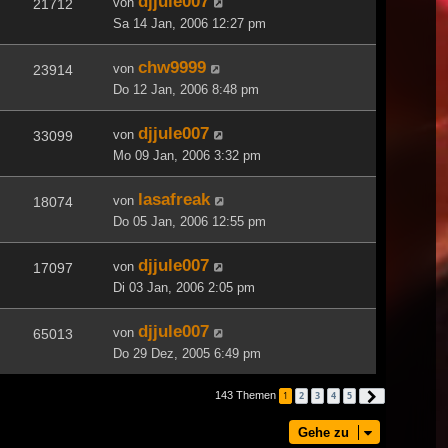
djjule007
von
21712
Sa 14 Jan, 2006 12:27 pm
chw9999
von
23914
Do 12 Jan, 2006 8:48 pm
djjule007
von
33099
Mo 09 Jan, 2006 3:32 pm
lasafreak
von
18074
Do 05 Jan, 2006 12:55 pm
djjule007
von
17097
Di 03 Jan, 2006 2:05 pm
djjule007
von
65013
Do 29 Dez, 2005 6:49 pm
143 Themen
1
2
3
4
5
Nächste
Gehe zu