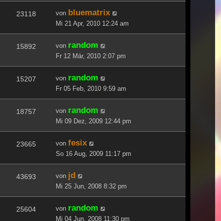
bluematrix
von
23118
Mi 21 Apr, 2010 12:24 am
random
von
15892
Fr 12 Mär, 2010 2:07 pm
random
von
15207
Fr 05 Feb, 2010 9:59 am
random
von
18757
Mi 09 Dez, 2009 12:44 pm
fesix
von
23665
So 16 Aug, 2009 11:17 pm
jd
von
43693
Mi 25 Jun, 2008 8:32 pm
random
von
25604
Mi 04 Jun, 2008 11:30 pm