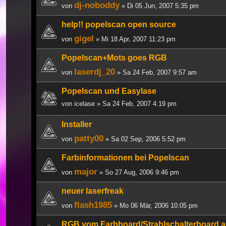
dj-noboddy
von
» Di 05 Jun, 2007 5:35 pm
help!! popelscan open source
gigel
von
» Mi 18 Apr, 2007 11:23 pm
Popelscan+Mots goes RGB
laserdj_20
von
» Sa 24 Feb, 2007 9:57 am
Popelscan und Easylase
von
icelase
» Sa 24 Feb, 2007 4:19 pm
Installer
patty00
von
» Sa 02 Sep, 2006 5:52 pm
Farbinformationen bei Popelscan
major
von
» So 27 Aug, 2006 9:46 pm
neuer laserfreak
flash1985
von
» Mo 06 Mär, 2006 10:05 pm
RGB vom Farbboard/Strahlschalterboard 