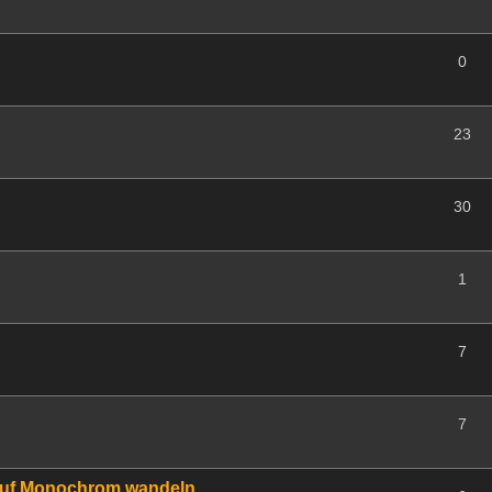
0
23
30
1
7
7
auf Monochrom wandeln