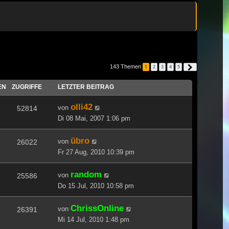
143 Themen
1
2
3
4
5
Nächste
EN
ZUGRIFFE
LETZTER BEITRAG
olli42
von
52814
Di 08 Mai, 2007 1:06 pm
übro
von
26022
Fr 27 Aug, 2010 10:39 pm
random
von
25586
Do 15 Jul, 2010 10:58 pm
ChrissOnline
von
26391
Mi 14 Jul, 2010 1:48 pm