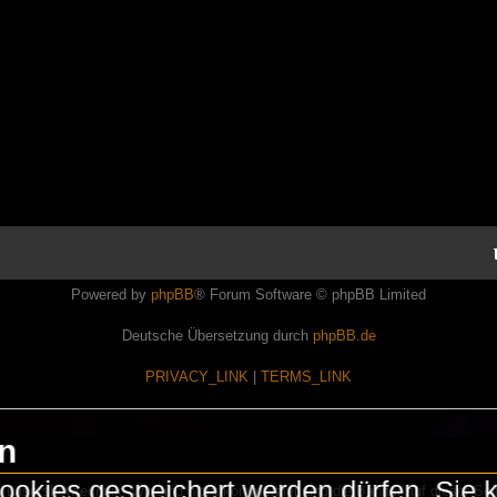
Powered by
phpBB
® Forum Software © phpBB Limited
Deutsche Übersetzung durch
phpBB.de
PRIVACY_LINK
|
TERMS_LINK
en
okies gespeichert werden dürfen. Sie 
Lasershowtechnik. Wir sind nicht kommerziell und die Banner auf dieser Seit