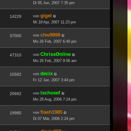
Di 05 Jun, 2007 7:35 pm
gigel
von
14229
Mi 18 Apr, 2007 11:23 pm
chw9999
von
37005
Mo 26 Feb, 2007 6:40 pm
ChrissOnline
von
47310
Mo 26 Feb, 2007 9:06 am
decix
von
15582
Fr 12 Jan, 2007 3:44 pm
tschosef
von
20682
Mo 28 Aug, 2006 7:24 pm
flash1985
von
19985
Di 07 Mär, 2006 2:24 pm