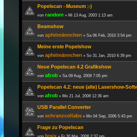
Popelscan - Museum ;-)
random
von
» Mi 13 Aug, 2003 1:13 am
Beamshow
apfelmännchen
von
» Sa 06 Feb, 2010 3:54 pm
Meine erste Popelshow
apfelmännchen
von
» So 31 Jan, 2010 6:39 pm
Neue Popelscan 4.2 Grafikshow
afrob
von
» Sa 09 Aug, 2008 7:05 pm
Popelscan 4.2: neue (alte) Lasershow-Soft
afrob
von
» Mo 21 Jul, 2008 12:36 am
USB Parallel Converter
schranzcollabs
von
» Mo 04 Sep, 2006 5:43 pm
Frage zu Popelscan
fesix
von
» Fr 30 Mai, 2008 2:37 pm