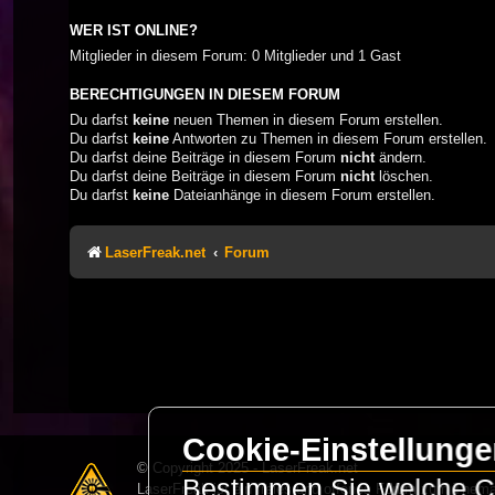
WER IST ONLINE?
Mitglieder in diesem Forum: 0 Mitglieder und 1 Gast
BERECHTIGUNGEN IN DIESEM FORUM
Du darfst
keine
neuen Themen in diesem Forum erstellen.
Du darfst
keine
Antworten zu Themen in diesem Forum erstellen.
Du darfst deine Beiträge in diesem Forum
nicht
ändern.
Du darfst deine Beiträge in diesem Forum
nicht
löschen.
Du darfst
keine
Dateianhänge in diesem Forum erstellen.
LaserFreak.net
Forum
Cookie-Einstellung
© Copyright 2025 - LaserFreak.net
Bestimmen Sie welche Co
LaserFreak ist ein freies und offenes Forum zum Thema 