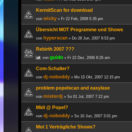
KermitScan for download
wicky
von
» Fr 22 Feb, 2008 5:35 pm
Übersicht MOT Programme und Shows
hyperscan
von
» Do 28 Jun, 2007 9:53 pm
Rebirth 2007 ???
guido
von
» Fr 22 Dez, 2006 8:26 am
Com-Schalter?
dj-noboddy
von
» Mo 15 Okt, 2007 12:15 pm
problem popelscan and easylase
misterdj
von
» So 01 Jul, 2007 7:22 pm
Midi @ Popel?
dj-noboddy
von
» So 10 Jun, 2007 3:01 pm
Mot 1 Verträgliche Shows?