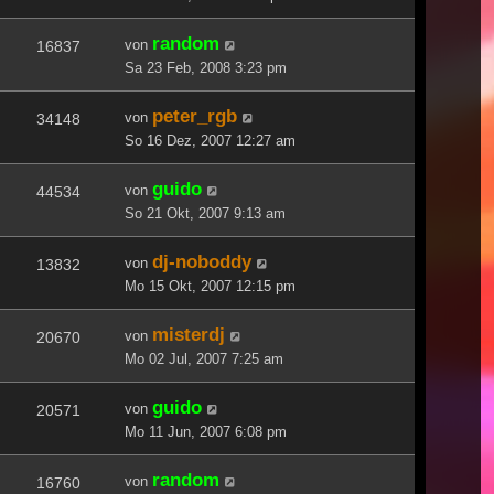
random
von
16837
Sa 23 Feb, 2008 3:23 pm
peter_rgb
von
34148
So 16 Dez, 2007 12:27 am
guido
von
44534
So 21 Okt, 2007 9:13 am
dj-noboddy
von
13832
Mo 15 Okt, 2007 12:15 pm
misterdj
von
20670
Mo 02 Jul, 2007 7:25 am
guido
von
20571
Mo 11 Jun, 2007 6:08 pm
random
von
16760