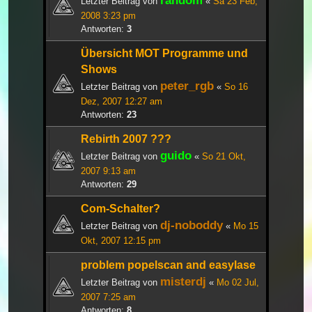
random
Letzter Beitrag von
«
Sa 23 Feb,
2008 3:23 pm
Antworten:
3
Übersicht MOT Programme und
Shows
peter_rgb
Letzter Beitrag von
«
So 16
Dez, 2007 12:27 am
Antworten:
23
Rebirth 2007 ???
guido
Letzter Beitrag von
«
So 21 Okt,
2007 9:13 am
Antworten:
29
Com-Schalter?
dj-noboddy
Letzter Beitrag von
«
Mo 15
Okt, 2007 12:15 pm
problem popelscan and easylase
misterdj
Letzter Beitrag von
«
Mo 02 Jul,
2007 7:25 am
Antworten:
8