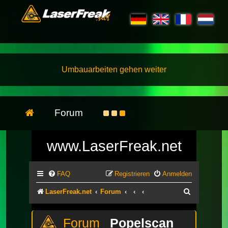
Umbauarbeiten gehen weiter
Forum
www.LaserFreak.net
FAQ
Registrieren
Anmelden
Suche
LaserFreak.net
Forum
Popelscan