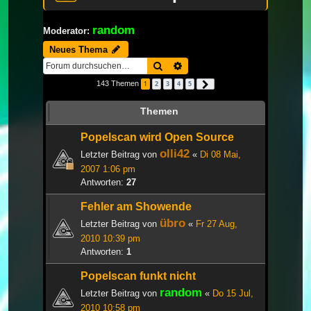
random
Moderator:
Neues Thema
Suche
Erweiterte Suche
143 Themen
1
2
3
4
5
Nächste
Themen
Popelscan wird Open Source
olli42
Letzter Beitrag von
«
Di 08 Mai,
2007 1:06 pm
Antworten:
27
Fehler am Showende
übro
Letzter Beitrag von
«
Fr 27 Aug,
2010 10:39 pm
Antworten:
1
Popelscan funkt nicht
random
Letzter Beitrag von
«
Do 15 Jul,
2010 10:58 pm