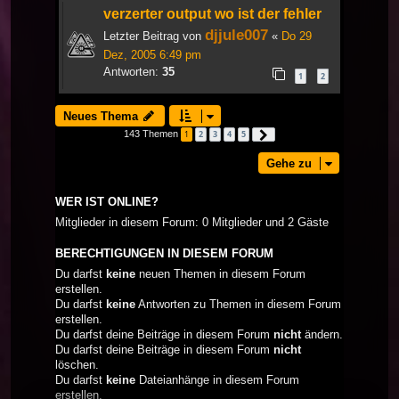
verzerter output wo ist der fehler
djjule007
Letzter Beitrag von
«
Do 29
Dez, 2005 6:49 pm
Antworten:
35
1
2
Neues Thema
143 Themen
1
2
3
4
5
Nächste
Gehe zu
WER IST ONLINE?
Mitglieder in diesem Forum: 0 Mitglieder und 2 Gäste
BERECHTIGUNGEN IN DIESEM FORUM
Du darfst
keine
neuen Themen in diesem Forum
erstellen.
Du darfst
keine
Antworten zu Themen in diesem Forum
erstellen.
Du darfst deine Beiträge in diesem Forum
nicht
ändern.
Du darfst deine Beiträge in diesem Forum
nicht
löschen.
Du darfst
keine
Dateianhänge in diesem Forum
erstellen.