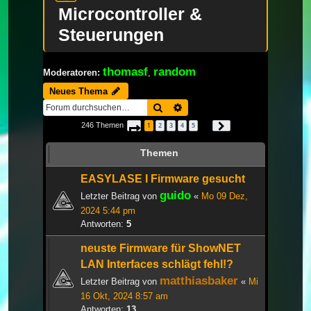
Microcontroller &
Steuerungen
thomasf
random
Moderatoren:
,
Neues Thema
Suche
Erweiterte Suche
246 Themen
1
2
3
4
5
Seite
1
von
9
Nächste
…
Themen
EASYLASE I Firmware gesucht
guido
Letzter Beitrag von
«
Mo 09 Dez,
2024 5:44 pm
Antworten:
5
neuste Firmware für ShowNET
LAN Interfaces schlägt fehl!?
matthiasbaker
Letzter Beitrag von
«
Mi
16 Okt, 2024 8:57 am
Antworten:
13