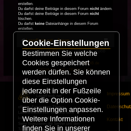
erstellen.
Du darfst deine Beiträge in diesem Forum
nicht
ändern.
Du darfst deine Beiträge in diesem Forum
nicht
löschen.
Du darfst
keine
Dateianhänge in diesem Forum
erstellen.
LaserFreak.net
Forum
Cookie-Einstellungen
Powered by
phpBB
® Forum Software © phpBB
Bestimmen Sie welche
Limited
Cookies gespeichert
Deutsche Übersetzung durch
phpBB.de
PRIVACY_LINK
|
TERMS_LINK
werden dürfen. Sie können
diese Einstellungen
jederzeit in der Fußzeile
© Copyright 2025 -
Impressum
LaserFreak.net
über die Option Cookie-
LaserFreak ist ein freies und
Datenschut
offenes Forum zum Thema
Einstellungen anpassen.
Lasershowtechnik. Wir sind nicht
Weitere Informationen
kommerziell und die Banner auf dieser
Kontakt
Seite finanzieren die Server und den
finden Sie in unserer
Traffic. Einnahmen von Fan Artikeln