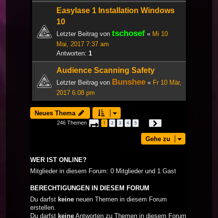
Easylase 1 Installation Windows
10
tschosef
Letzter Beitrag von
«
Mi 10
Mai, 2017 7:37 am
Antworten:
1
Audience Scanning Safety
Bunshee
Letzter Beitrag von
«
Fr 10 Mär,
2017 6:08 pm
Neues Thema
246 Themen
1
2
3
4
5
Seite
1
von
9
Nächste
…
Gehe zu
WER IST ONLINE?
Mitglieder in diesem Forum: 0 Mitglieder und 1 Gast
BERECHTIGUNGEN IN DIESEM FORUM
Du darfst
keine
neuen Themen in diesem Forum
erstellen.
Du darfst
keine
Antworten zu Themen in diesem Forum