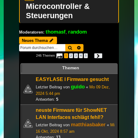
Microcontroller &
Steuerungen
thomasf
random
Moderatoren:
,
Neues Thema
Suche
Erweiterte Suche
246 Themen
1
2
3
4
5
Seite
1
von
9
Nächste
…
Themen
EASYLASE I Firmware gesucht
guido
Letzter Beitrag von
«
Mo 09 Dez,
2024 5:44 pm
Antworten:
5
neuste Firmware für ShowNET
LAN Interfaces schlägt fehl!?
matthiasbaker
Letzter Beitrag von
«
Mi
16 Okt, 2024 8:57 am
Antworten:
13