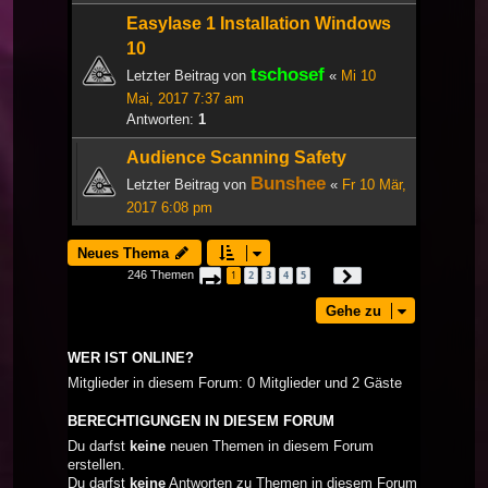
Easylase 1 Installation Windows
10
tschosef
Letzter Beitrag von
«
Mi 10
Mai, 2017 7:37 am
Antworten:
1
Audience Scanning Safety
Bunshee
Letzter Beitrag von
«
Fr 10 Mär,
2017 6:08 pm
Neues Thema
246 Themen
1
2
3
4
5
Seite
1
von
9
Nächste
…
Gehe zu
WER IST ONLINE?
Mitglieder in diesem Forum: 0 Mitglieder und 2 Gäste
BERECHTIGUNGEN IN DIESEM FORUM
Du darfst
keine
neuen Themen in diesem Forum
erstellen.
Du darfst
keine
Antworten zu Themen in diesem Forum