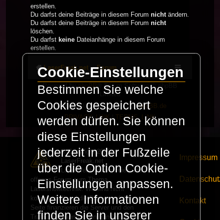
erstellen.
Du darfst deine Beiträge in diesem Forum
nicht
ändern.
Du darfst deine Beiträge in diesem Forum
nicht
löschen.
Du darfst
keine
Dateianhänge in diesem Forum
erstellen.
LaserFreak.net
Forum
Cookie-Einstellungen
Powered by
phpBB
® Forum Software © phpBB
Bestimmen Sie welche
Limited
Cookies gespeichert
Deutsche Übersetzung durch
phpBB.de
PRIVACY_LINK
|
TERMS_LINK
werden dürfen. Sie können
diese Einstellungen
jederzeit in der Fußzeile
© Copyright 2025 -
Impressum
LaserFreak.net
über die Option Cookie-
LaserFreak ist ein freies und
Datenschut
offenes Forum zum Thema
Einstellungen anpassen.
Lasershowtechnik. Wir sind nicht
Weitere Informationen
kommerziell und die Banner auf dieser
Kontakt
Seite finanzieren die Server und den
finden Sie in unserer
Traffic. Einnahmen von Fan Artikeln