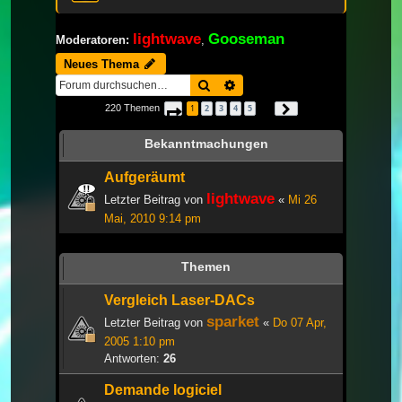
lightwave
Gooseman
Moderatoren:
,
Neues Thema
Suche
Erweiterte Suche
220 Themen
1
2
3
4
5
Seite
1
von
8
Nächste
…
Bekanntmachungen
Aufgeräumt
lightwave
Letzter Beitrag von
«
Mi 26
Mai, 2010 9:14 pm
Themen
Vergleich Laser-DACs
sparket
Letzter Beitrag von
«
Do 07 Apr,
2005 1:10 pm
Antworten:
26
Demande logiciel