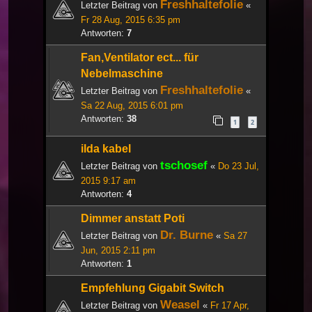
Freshhaltefolie
Letzter Beitrag von
«
Fr 28 Aug, 2015 6:35 pm
Antworten:
7
Fan,Ventilator ect... für
Nebelmaschine
Freshhaltefolie
Letzter Beitrag von
«
Sa 22 Aug, 2015 6:01 pm
Antworten:
38
1
2
ilda kabel
tschosef
Letzter Beitrag von
«
Do 23 Jul,
2015 9:17 am
Antworten:
4
Dimmer anstatt Poti
Dr. Burne
Letzter Beitrag von
«
Sa 27
Jun, 2015 2:11 pm
Antworten:
1
Empfehlung Gigabit Switch
Weasel
Letzter Beitrag von
«
Fr 17 Apr,