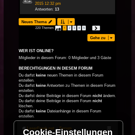
2015 12:32 pm
Antworten:
13
Neues Thema
220 Themen
1
2
3
4
5
Seite
1
von
8
Nächste
…
Gehe zu
WER IST ONLINE?
Mitglieder in diesem Forum: 0 Mitglieder und 3 Gäste
BERECHTIGUNGEN IN DIESEM FORUM
Du darfst
keine
neuen Themen in diesem Forum
erstellen.
Du darfst
keine
Antworten zu Themen in diesem Forum
erstellen.
Du darfst deine Beiträge in diesem Forum
nicht
ändern.
Du darfst deine Beiträge in diesem Forum
nicht
löschen.
Du darfst
keine
Dateianhänge in diesem Forum
erstellen.
LaserFreak.net
Forum
Cookie-Einstellungen