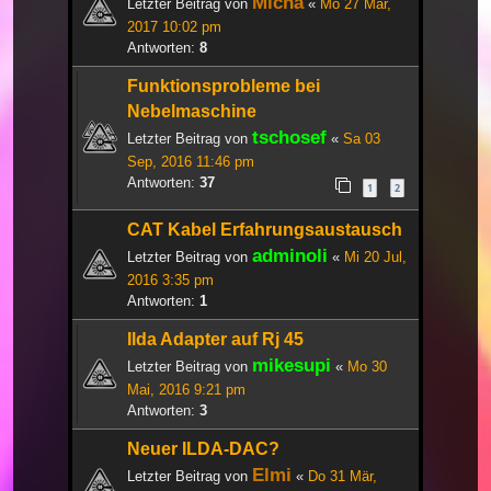
Micha
Letzter Beitrag von
«
Mo 27 Mär,
2017 10:02 pm
Antworten:
8
Funktionsprobleme bei
Nebelmaschine
tschosef
Letzter Beitrag von
«
Sa 03
Sep, 2016 11:46 pm
Antworten:
37
1
2
CAT Kabel Erfahrungsaustausch
adminoli
Letzter Beitrag von
«
Mi 20 Jul,
2016 3:35 pm
Antworten:
1
Ilda Adapter auf Rj 45
mikesupi
Letzter Beitrag von
«
Mo 30
Mai, 2016 9:21 pm
Antworten:
3
Neuer ILDA-DAC?
Elmi
Letzter Beitrag von
«
Do 31 Mär,