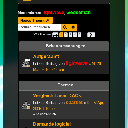
lightwave
Gooseman
Moderatoren:
,
Neues Thema
Suche
Erweiterte Suche
220 Themen
1
2
3
4
5
Seite
1
von
8
Nächste
…
Bekanntmachungen
Aufgeräumt
lightwave
Letzter Beitrag von
«
Mi 26
Mai, 2010 9:14 pm
Themen
Vergleich Laser-DACs
sparket
Letzter Beitrag von
«
Do 07 Apr,
2005 1:10 pm
Antworten:
26
Demande logiciel