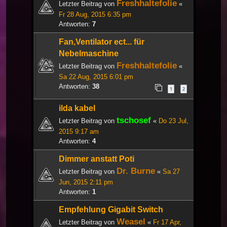
Freshhaltefolie
Letzter Beitrag von
«
Fr 28 Aug, 2015 6:35 pm
Antworten:
7
Fan,Ventilator ect... für
Nebelmaschine
Freshhaltefolie
Letzter Beitrag von
«
Sa 22 Aug, 2015 6:01 pm
Antworten:
38
1
2
ilda kabel
tschosef
Letzter Beitrag von
«
Do 23 Jul,
2015 9:17 am
Antworten:
4
Dimmer anstatt Poti
Dr. Burne
Letzter Beitrag von
«
Sa 27
Jun, 2015 2:11 pm
Antworten:
1
Empfehlung Gigabit Switch
Weasel
Letzter Beitrag von
«
Fr 17 Apr,