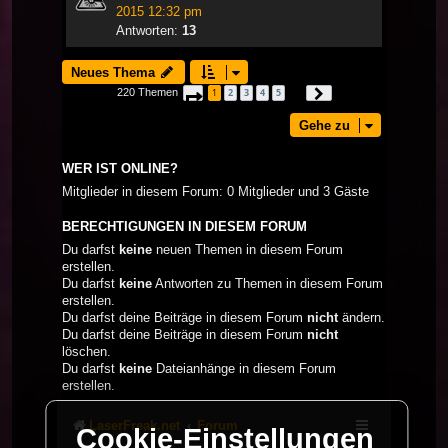
2015 12:32 pm
Antworten:
13
Neues Thema
220 Themen
1
2
3
4
5
Seite
1
von
8
Nächste
…
Gehe zu
WER IST ONLINE?
Mitglieder in diesem Forum: 0 Mitglieder und 3 Gäste
BERECHTIGUNGEN IN DIESEM FORUM
Du darfst
keine
neuen Themen in diesem Forum
erstellen.
Du darfst
keine
Antworten zu Themen in diesem Forum
erstellen.
Du darfst deine Beiträge in diesem Forum
nicht
ändern.
Du darfst deine Beiträge in diesem Forum
nicht
löschen.
Du darfst
keine
Dateianhänge in diesem Forum
erstellen.
LaserFreak.net
Forum
Cookie-Einstellungen