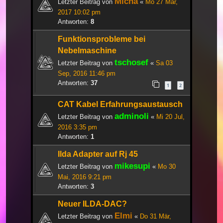
Micha
Letzter Beitrag von
«
Mo 27 Mär,
2017 10:02 pm
Antworten:
8
Funktionsprobleme bei
Nebelmaschine
tschosef
Letzter Beitrag von
«
Sa 03
Sep, 2016 11:46 pm
Antworten:
37
1
2
CAT Kabel Erfahrungsaustausch
adminoli
Letzter Beitrag von
«
Mi 20 Jul,
2016 3:35 pm
Antworten:
1
Ilda Adapter auf Rj 45
mikesupi
Letzter Beitrag von
«
Mo 30
Mai, 2016 9:21 pm
Antworten:
3
Neuer ILDA-DAC?
Elmi
Letzter Beitrag von
«
Do 31 Mär,